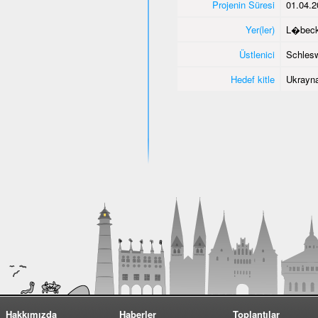
Projenin Süresi
01.04.2
Yer(ler)
L�bec
Üstlenici
Schlesw
Hedef kitle
Ukrayna
Hakkımızda
Haberler
Toplantılar