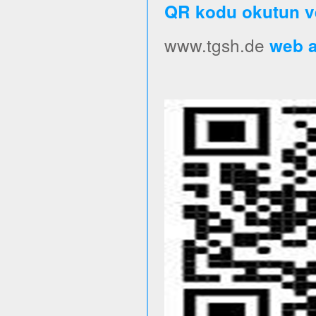
QR kodu okutun v
www.tgsh.de
web ad