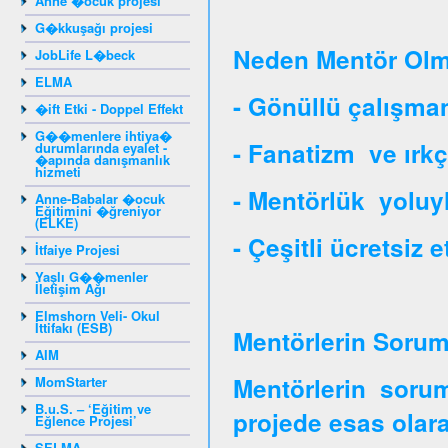
Anne �ocuk projesi
G�kkuşağı projesi
Neden Mentör Olm
JobLife L�beck
ELMA
- Gönüllü çalışman
�ift Etki - Doppel Effekt
G��menlere ihtiya�
- Fanatizm ve ırkç
durumlarında eyalet -
�apında danışmanlık
hizmeti
- Mentörlük yoluy
Anne-Babalar �ocuk
Eğitimini �ğreniyor
(ELKE)
- Çeşitli ücretsiz e
İtfaiye Projesi
Yaşlı G��menler
İletişim Ağı
Elmshorn Veli- Okul
İttifakı (ESB)
Mentörlerin Soruml
AIM
Mentörlerin soruml
MomStarter
B.u.S. – ‘Eğitim ve
projede esas olara
Eğlence Projesi’
SELMA