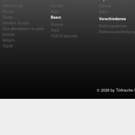
Hakkımızda
Güncel
Güncel
Künye
Arşiv
Arşiv
Tezler
Basın
Verschiedenes
Yönetim Kurulu
Güncel
Stellungnahmen
Üye dernerkleri ve yerel
Arşiv
Stellenausschreibun
büroları
TGS-H basında
İletişim
Tüzük
©
2026 by Türkische 