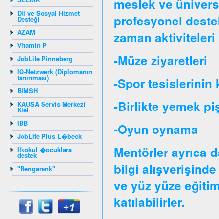
meslek ve üniversit
Dil ve Sosyal Hizmet
profesyonel destek
Desteği
AZAM
zaman aktiviteleri 
Vitamin P
-Müze ziyaretleri
JobLife Pinneberg
IQ-Netzwerk (Diplomanın
tanınması)
-Spor tesislerinin 
BIMSH
-Birlikte yemek pi
KAUSA Servis Merkezi
Kiel
IBB
-Oyun oynama
JobLife Plus L�beck
Mentörler ayrıca d
Ilkokul �ocuklara
destek
bilgi alışverişinde
"Rengarenk"
ve yüz yüze eğitim
katılabilirler.