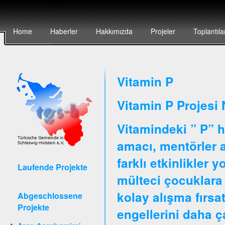
Home
Haberler
Hakkımızda
Projeler
Toplantıla
Vitamin P
Vitamin P Projesi 
Vitamindeki ” P” h
amacı, mentörler ar
farklı etkinlikler 
Laufende Projekte
mülteci çocuklara 
kolay alışma fırsa
Abgeschlossene
Projekte
engellerini daha 