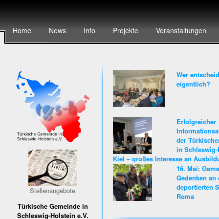
Home
News
Info
Projekte
Veranstaltungen
Wer entscheid
eigentlich?
Erfolgreicher
Informationsa
der Türkisch
in Schleswig-
Kiel – großes Interesse an Ausbil
Karriere beim Land Schleswig-Hols
16. Mai: Gem
Gedenken an 
deportierten S
Stellenangebote
Roma
Türkische Gemeinde in
Schleswig-Holstein e.V.