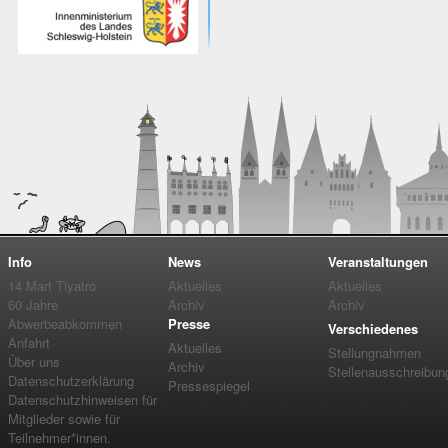
Info
News
Veranstaltungen
14 Mart Tiyatro
Aktuelles
Aktuelles
60 Jahre
Archiv
Archiv
Abwerbeabkommen
Presse
Verschiedenes
Anfahrt
Aktuelles
Stellungnahmen
Über uns
Archiv
Stellenausschreibun
Datenschutzerklärung
Pressespiegel
Datenschutzhinweisen für
Mitglieder sowie für
Teilnehmer*innen.