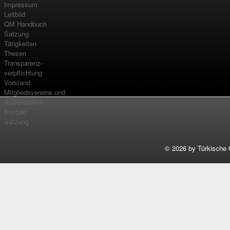
Impressum
Leitbild
QM Handbuch
Satzung
Tätigkeiten
Thesen
Transparenz-
verpflichtung
Vorstand
Mitgliedsvereine und
Außenstellen
Kontakt
Satzung
©
2026 by Türkische 