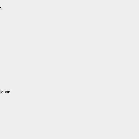
n
ld ein,