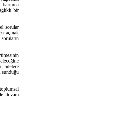
a barınma
lıklı bir
el sorular
ızı açmak
 soruların
yümesinin
eleceğine
 ailelere
ın sunduğu
oplumsal
 de devam