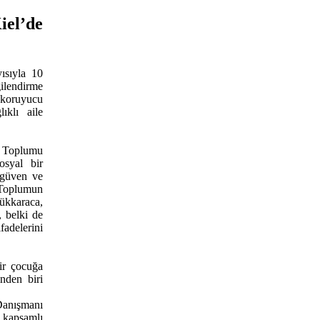
el’de
ısıyla 10
ilendirme
a koruyucu
ıklı aile
 Toplumu
osyal bir
 güven ve
 Toplumun
ükkaraca,
 belki de
fadelerini
ir çocuğa
nden biri
anışmanı
 kapsamlı