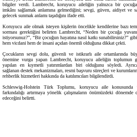
bilgiler verdi. Lambrecht, koruyucu aileliğin yalnızca bir çocuğ
imkânı sağlamak anlamına gelmediğini; sevgi, güven, aidiyet ve sağ
gelecek sunmak anlamı taşıdığını ifade etti.
Koruyucu aile olmak isteyen kişilerin öncelikle kendilerine bazı tem
sorması gerektiğini belirten Lambrecht, “Neden bir çocuğa yuvan
istiyorsunuz?”, “Bir çocuğun hayatına nasıl katkı sunabilirsiniz?” gibi
hem vicdani hem de insani açıdan önemli olduğuna dikkat çekti.
Çocukların sevgi dolu, güvenli ve istikrarlı aile ortamlarında bü
önemine vurgu yapan Lambrecht, koruyucu aileliğin toplumun g
yapılan en kıymetli yatırımlardan biri olduğunu söyledi. Ayrıca
sağlanan destek mekanizmaları, resmi başvuru süreçleri ve kurumlar
rehberlik hizmetleri hakkında da katılımcıları bilgilendirdi.
Schleswig-Holstein Türk Toplumu, koruyucu aile konusunda t
farkındalığı artırmaya yönelik çalışmaların önümüzdeki dönemde
edeceğini belirtti.