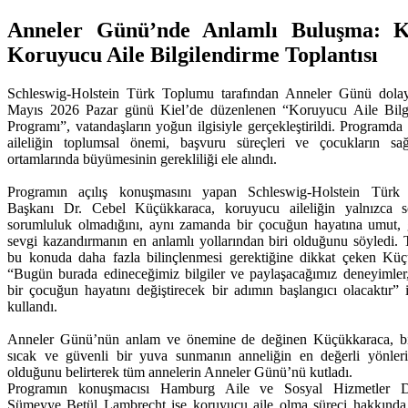
Anneler Günü’nde Anlamlı Buluşma: Ki
Koruyucu Aile Bilgilendirme Toplantısı
Schleswig-Holstein Türk Toplumu tarafından Anneler Günü dolay
Mayıs 2026 Pazar günü Kiel’de düzenlenen “Koruyucu Aile Bilg
Programı”, vatandaşların yoğun ilgisiyle gerçekleştirildi. Programd
aileliğin toplumsal önemi, başvuru süreçleri ve çocukların sağl
ortamlarında büyümesinin gerekliliği ele alındı.
Programın açılış konuşmasını yapan Schleswig-Holstein Türk
Başkanı Dr. Cebel Küçükkaraca, koruyucu aileliğin yalnızca s
sorumluluk olmadığını, aynı zamanda bir çocuğun hayatına umut,
sevgi kazandırmanın en anlamlı yollarından biri olduğunu söyledi.
bu konuda daha fazla bilinçlenmesi gerektiğine dikkat çeken Küç
“Bugün burada edineceğimiz bilgiler ve paylaşacağımız deneyimler,
bir çocuğun hayatını değiştirecek bir adımın başlangıcı olacaktır” i
kullandı.
Anneler Günü’nün anlam ve önemine de değinen Küçükkaraca, b
sıcak ve güvenli bir yuva sunmanın anneliğin en değerli yönleri
olduğunu belirterek tüm annelerin Anneler Günü’nü kutladı.
Programın konuşmacısı Hamburg Aile ve Sosyal Hizmetler D
Sümeyye Betül Lambrecht ise koruyucu aile olma süreci hakkında