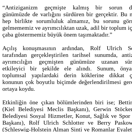
“Antiziganizm geçmişte kalmış bir sorun değ
günümüzde de varlığını sürdüren bir gerçektir. Bu n
hep birlikte sorumluluk almamız, bu sorunu gö
gelmememiz ve ayrımcılıktan uzak, adil bir toplum iç
çaba göstermemiz büyük önem taşımaktadır.”
Açılış konuşmasının ardından, Rolf Ulrich Sc
tarafından gerçekleştirilen tarihsel sunumda, antiz
ayrımcılığın geçmişten günümüze uzanan sürek
etkileyici bir şekilde ele alındı. Sunum, önyar
toplumsal yapılardaki derin köklerine dikkat ç
konunun çok boyutlu biçimde değerlendirilmesi gere
ortaya koydu.
Etkinliğin öne çıkan bölümlerinden biri ise; Betti
(Kiel Belediyesi Meclis Başkanı), Gerwin Stöcke
Belediyesi Sosyal Hizmetler, Konut, Sağlık ve Spor 
Başkanı), Rolf Ulrich Schlotter ve Berry Paskow
(Schleswig-Holstein Alman Sinti ve Romanlar Eyalet 