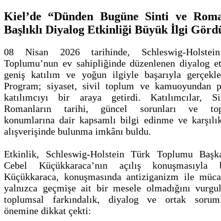
Kiel’de “Dünden Bugüne Sinti ve Roma
Başlıklı Diyalog Etkinliği Büyük İlgi Görd
08 Nisan 2026 tarihinde, Schleswig-Holstei
Toplumu’nun ev sahipliğinde düzenlenen diyalog etk
geniş katılım ve yoğun ilgiyle başarıyla gerçekleşt
Program; siyaset, sivil toplum ve kamuoyundan 
katılımcıyı bir araya getirdi. Katılımcılar, S
Romanların tarihi, güncel sorunları ve top
konumlarına dair kapsamlı bilgi edinme ve karşılıkl
alışverişinde bulunma imkânı buldu.
Etkinlik, Schleswig-Holstein Türk Toplumu Başk
Cebel Küçükkaraca’nın açılış konuşmasıyla ba
Küçükkaraca, konuşmasında antiziganizm ile müca
yalnızca geçmişe ait bir mesele olmadığını vurgul
toplumsal farkındalık, diyalog ve ortak sorum
önemine dikkat çekti: