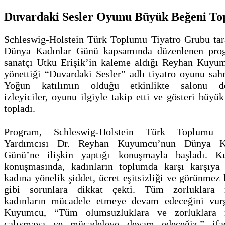
Duvardaki Sesler Oyunu Büyük Beğeni To
Schleswig-Holstein Türk Toplumu Tiyatro Grubu tar
Dünya Kadınlar Günü kapsamında düzenlenen pro
sanatçı Utku Erişik’in kaleme aldığı Reyhan Kuyu
yönettiği “Duvardaki Sesler” adlı tiyatro oyunu sah
Yoğun katılımın olduğu etkinlikte salonu do
izleyiciler, oyunu ilgiyle takip etti ve gösteri büyü
topladı.
Program, Schleswig-Holstein Türk Toplumu 
Yardımcısı Dr. Reyhan Kuyumcu’nun Dünya Ka
Günü’ne ilişkin yaptığı konuşmayla başladı. 
konuşmasında, kadınların toplumda karşı karşıya 
kadına yönelik şiddet, ücret eşitsizliği ve görünmez
gibi sorunlara dikkat çekti. Tüm zorluklara 
kadınların mücadele etmeye devam edeceğini vur
Kuyumcu, “Tüm olumsuzluklara ve zorluklara 
çalışmaya ve mücadeleye devam edeceğiz.” ifad