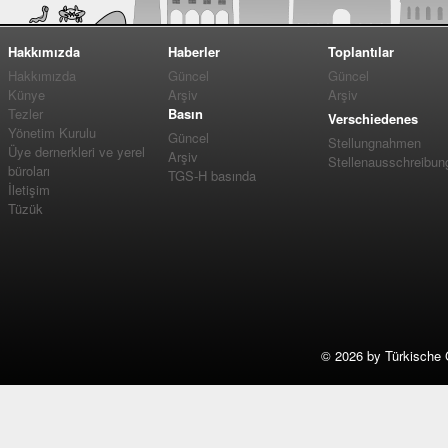
Hakkımızda
Haberler
Toplantılar
Hakkımızda
Güncel
Güncel
Künye
Arşiv
Arşiv
Tezler
Basın
Verschiedenes
Yönetim Kurulu
Güncel
Stellungnahmen
Üye dernerkleri ve yerel
Arşiv
Stellenausschreibun
büroları
TGS-H basında
İletişim
Tüzük
©
2026 by Türkische 