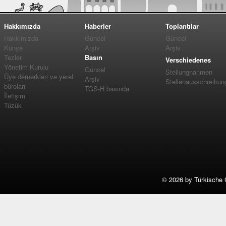
Hakkımızda
Haberler
Toplantılar
Hakkımızda
Güncel
Güncel
Künye
Arşiv
Arşiv
Tezler
Basın
Verschiedenes
Yönetim Kurulu
Güncel
Stellungnahmen
Üye dernerkleri ve yerel
Arşiv
Stellenausschreibun
büroları
TGS-H basında
İletişim
Tüzük
©
2026 by Türkische 