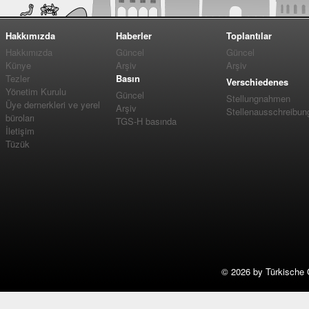
Hakkımızda
Haberler
Toplantılar
Hakkımızda
Güncel
Güncel
Künye
Arşiv
Arşiv
Tezler
Basın
Verschiedenes
Yönetim Kurulu
Güncel
Stellungnahmen
Üye dernerkleri ve yerel
Arşiv
Stellenausschreibun
büroları
TGS-H basında
İletişim
Tüzük
©
2026 by Türkische 