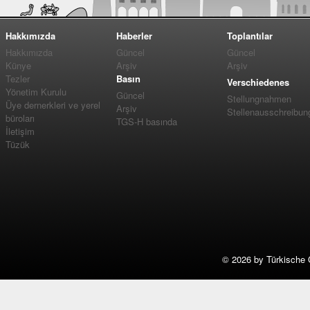
Hakkımızda
Haberler
Toplantılar
Hakkımızda
Güncel
Güncel
Künye
Arşiv
Arşiv
Tezler
Basın
Verschiedenes
Yönetim Kurulu
Güncel
Stellungnahmen
Üye dernerkleri ve yerel
Arşiv
Stellenausschreibun
büroları
TGS-H basında
İletişim
Tüzük
©
2026 by Türkische 