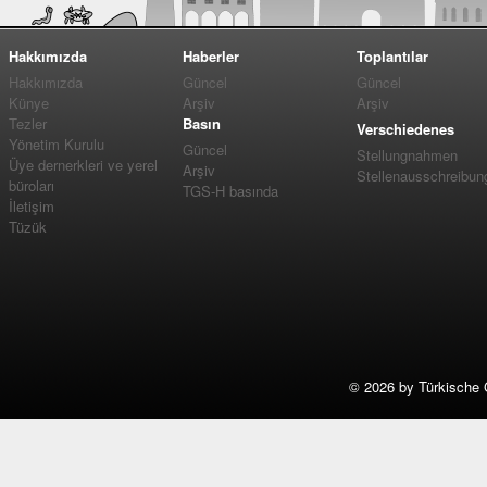
Hakkımızda
Haberler
Toplantılar
Hakkımızda
Güncel
Güncel
Künye
Arşiv
Arşiv
Tezler
Basın
Verschiedenes
Yönetim Kurulu
Güncel
Stellungnahmen
Üye dernerkleri ve yerel
Arşiv
Stellenausschreibun
büroları
TGS-H basında
İletişim
Tüzük
©
2026 by Türkische 