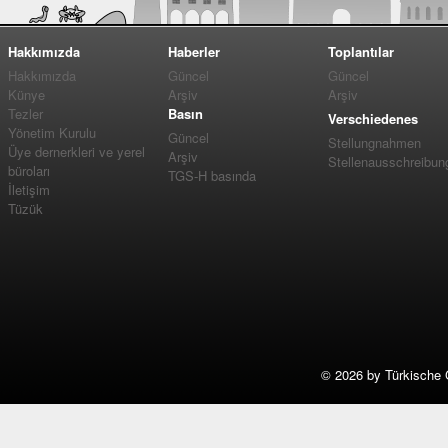
Hakkımızda
Haberler
Toplantılar
Hakkımızda
Güncel
Güncel
Künye
Arşiv
Arşiv
Tezler
Basın
Verschiedenes
Yönetim Kurulu
Güncel
Stellungnahmen
Üye dernerkleri ve yerel
Arşiv
Stellenausschreibun
büroları
TGS-H basında
İletişim
Tüzük
©
2026 by Türkische 