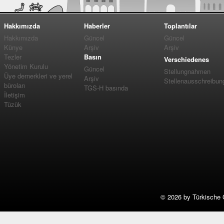
Hakkımızda
Haberler
Toplantılar
Hakkımızda
Güncel
Güncel
Künye
Arşiv
Arşiv
Tezler
Basın
Verschiedenes
Yönetim Kurulu
Güncel
Stellungnahmen
Üye dernerkleri ve yerel
Arşiv
Stellenausschreibun
büroları
TGS-H basında
İletişim
Tüzük
©
2026 by Türkische 