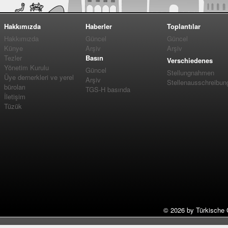
Hakkımızda
Haberler
Toplantılar
Hakkımızda
Güncel
Güncel
Künye
Arşiv
Arşiv
Tezler
Basın
Verschiedenes
Yönetim Kurulu
Güncel
Stellungnahmen
Üye dernerkleri ve yerel
Arşiv
Stellenausschreibun
büroları
TGS-H basında
İletişim
Tüzük
©
2026 by Türkische 