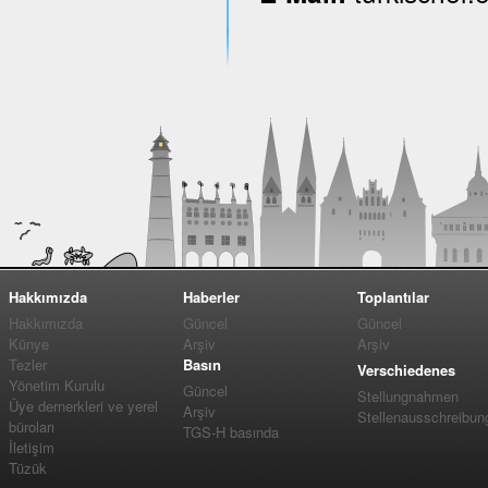
Hakkımızda
Haberler
Toplantılar
Hakkımızda
Güncel
Güncel
Künye
Arşiv
Arşiv
Tezler
Basın
Verschiedenes
Yönetim Kurulu
Güncel
Stellungnahmen
Üye dernerkleri ve yerel
Arşiv
Stellenausschreibun
büroları
TGS-H basında
İletişim
Tüzük