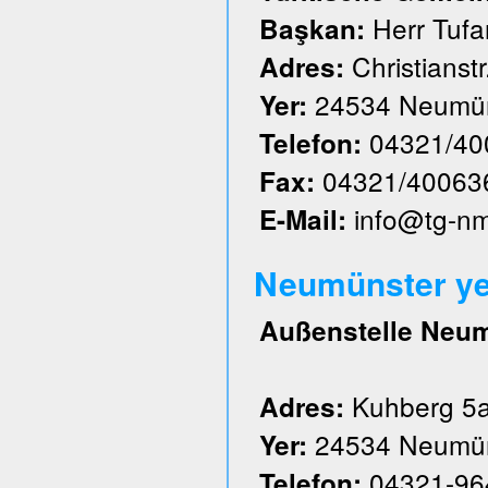
Herr Tufa
Başkan:
Christianstr
Adres:
24534 Neumün
Yer:
04321/40
Telefon:
04321/40063
Fax:
info@tg-n
E-Mail:
Neumünster ye
Außenstelle Neu
Kuhberg 5
Adres:
24534 Neumün
Yer:
04321-96
Telefon: