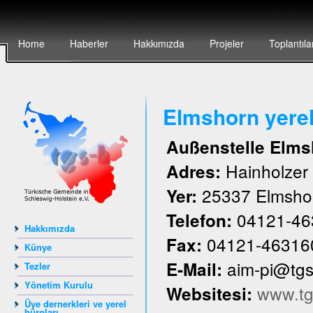
Home
Haberler
Hakkımızda
Projeler
Toplantıla
Elmshorn yere
Außenstelle Elms
Hainholze
Adres:
25337 Elmsho
Yer:
04121-46
Telefon:
Hakkımızda
04121-46316
Fax:
Künye
aim-pi@tg
E-Mail:
Tezler
Yönetim Kurulu
www.tg
Websitesi:
Üye dernerkleri ve yerel
büroları