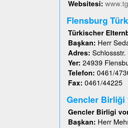
www.tg
Websitesi:
Flensburg Türk 
Türkischer Eltern
Herr Sed
Başkan:
Schlossstr.
Adres:
24939 Flensb
Yer:
0461/473
Telefon:
0461/44225
Fax:
Gencler Birliği
Gencler Birligi vo
Herr Meh
Başkan: