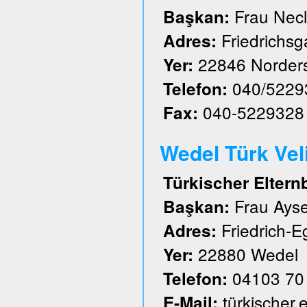
Frau Nec
Başkan:
Friedrichs
Adres:
22846 Norder
Yer:
040/5229
Telefon:
040-5229328
Fax:
Wedel Türk Velil
Türkischer Eltern
Frau Ayse
Başkan:
Friedrich-E
Adres:
22880 Wedel
Yer:
04103 70
Telefon:
türkischer
E-Mail: