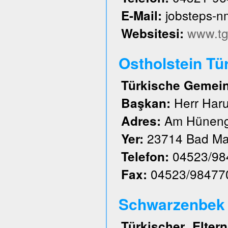
jobsteps-
E-Mail:
www.tg
Websitesi:
Ostholstein Tü
Türkische Gemeind
Herr Har
Başkan:
Am Hüneng
Adres:
23714 Bad Ma
Yer:
04523/98
Telefon:
04523/98477
Fax:
Schwarzenbek u
Türkischer Elte