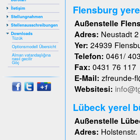
Flensburg yere
İletişim
Stellungnahmen
Außenstelle Flen
Stellenausschreibungen
Neustadt 2
Adres:
Downloads
Tüzük
24939 Flensb
Yer:
Optionsmodell Übersicht
0461/ 40
Telefon:
Alman vatandaşlığına
nasıl gecilir
Göç
0431 76 117
Fax:
zfreunde-f
E-Mail:
info@t
Websitesi:
Lübeck yerel 
Außenstelle Lübe
Holstenstr.
Adres: