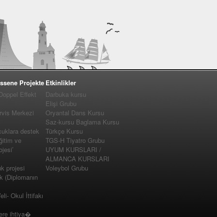
ssene Projekte
Etkinlikler
 Doppel Effekt
Darbuka kursu
Elişi Grubu
vis Merkezi
Oryantal Dans Kursu
Saz-kursu Baglama Kursu
cuklara destek
Türkçe Kursu
ğitim ve
TGS-H Tiyatro Grubu
jesi’
UYUM KURSLARI /
ALMANCA KURSLARI
 projesi
Voleybol Grubu
k (Diplomanın
i- Okul İttifakı
e ihtiya�