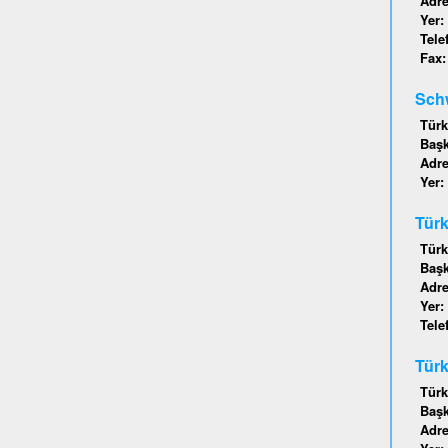
Adr
Yer:
Tele
Fax
Schw
Türk
Baş
Adr
Yer:
Türk
Türk
Baş
Adr
Yer:
Tele
Türk
Türk
Baş
Adr