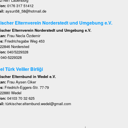
21481 Lauenburg
fon:
0176 317 51412
il:
aysun58_58@hotmail.de
ischer Elternverein Norderstedt und Umgebung e.V.
ischer Elternverein Norderstedt und Umgebung e.V.
kan:
Frau Necla Özdemir
es:
Friedrichsgabe Weg 453
22846 Nordersted
fon:
040/5229328
:
040-5229328
l Türk Veliler Birliği
ischer Elternbund in Wedel e.V.
kan:
Frau Aysen Ciker
es:
Friedrich-Eggers-Str. 77-79
22880 Wedel
fon:
04103 70 32 625
il:
türkischer.elternbund.wedel@gmail.com