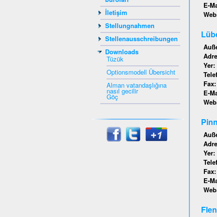
E-Ma
İletişim
Webs
Stellungnahmen
Lübe
Stellenausschreibungen
Auße
Downloads
Adr
Tüzük
Yer:
Optionsmodell Übersicht
Tele
Fax
Alman vatandaşlığına
nasıl gecilir
E-Ma
Göç
Webs
Pinn
Auße
Adr
Yer:
Tele
Fax
E-Ma
Webs
Flen