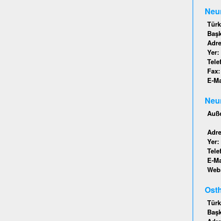
Neu
Türk
Baş
Adr
Yer:
Tele
Fax
E-Ma
Neu
Auße
Adr
Yer:
Tele
E-Ma
Webs
Osth
Türk
Baş