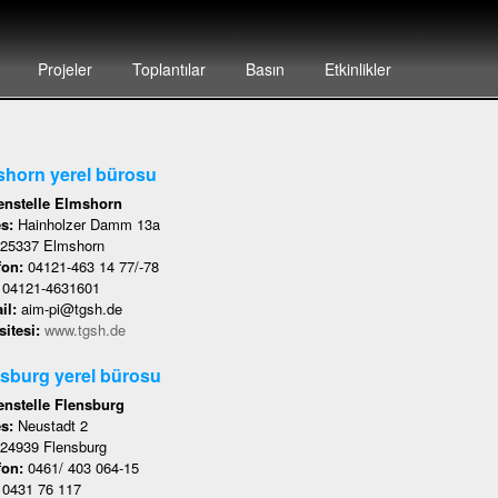
Projeler
Toplantılar
Basın
Etkinlikler
horn yerel bürosu
nstelle Elmshorn
es:
Hainholzer Damm 13a
25337 Elmshorn
fon:
04121-463 14 77/-78
:
04121-4631601
il:
aim-pi@tgsh.de
itesi:
www.tgsh.de
sburg yerel bürosu
nstelle Flensburg
es:
Neustadt 2
24939 Flensburg
fon:
0461/ 403 064-15
:
0431 76 117