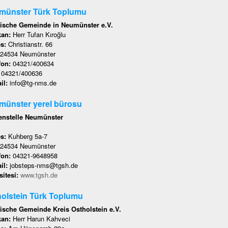
münster Türk Toplumu
ische Gemeinde in Neumünster e.V.
kan:
Herr Tufan Kıroğlu
es:
Christianstr. 66
24534 Neumünster
fon:
04321/400634
:
04321/400636
il:
info@tg-nms.de
münster yerel bürosu
nstelle Neumünster
es:
Kuhberg 5a-7
24534 Neumünster
fon:
04321-9648958
il:
jobsteps-nms@tgsh.de
itesi:
www.tgsh.de
olstein Türk Toplumu
ische Gemeinde Kreis Ostholstein e.V.
kan:
Herr Harun Kahveci