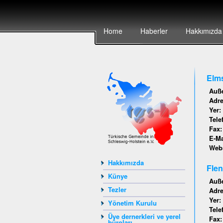
Home
Haberler
Hakkımızda
Elms
Auße
Adr
Yer:
Tele
Fax
E-Ma
Webs
Hakkımızda
Flen
Künye
Auße
Tezler
Adr
Yer:
Yönetim Kurulu
Tele
Üye dernerkleri ve yerel
Fax
büroları