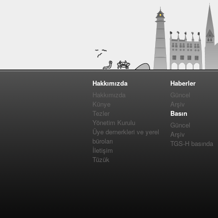
Hakkımızda
Haberler
Hakkımızda
Güncel
Künye
Arşiv
Tezler
Basın
Yönetim Kurulu
Güncel
Üye dernerkleri ve yerel
Arşiv
büroları
TGS-H basında
İletişim
Tüzük