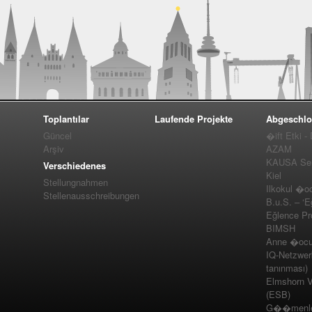
Toplantılar
Laufende Projekte
Abgeschlo
Güncel
�ift Etki -
Arşiv
AZAM
KAUSA Ser
Verschiedenes
Kiel
Stellungnahmen
Ilkokul �o
Stellenausschreibungen
B.u.S. – ‘E
Eğlence Pro
BIMSH
Anne �ocuk
IQ-Netzwer
tanınması)
Elmshorn Vel
(ESB)
G��menler