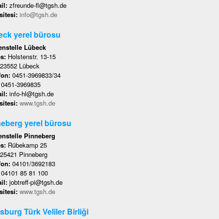
il:
zfreunde-fl@tgsh.de
itesi:
info@tgsh.de
ck yerel bürosu
nstelle Lübeck
es:
Holstenstr. 13-15
23552 Lübeck
fon:
0451-3969833/34
:
0451-3969835
il:
info-hl@tgsh.de
itesi:
www.tgsh.de
eberg yerel bürosu
nstelle Pinneberg
es:
Rübekamp 25
25421 Pinneberg
fon:
04101/3692183
:
04101 85 81 100
il:
jobtreff-pi@tgsh.de
itesi:
www.tgsh.de
sburg Türk Veliler Birliği