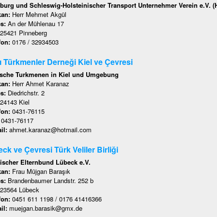
urg und Schleswig-Holsteinischer Transport Unternehmer Verein e.V. 
kan:
Herr Mehmet Akgül
es:
An der Mühlenau 17
25421 Pinneberg
fon:
0176 / 32934503
lı Türkmenler Derneği Kiel ve Çevresi
ische Turkmenen in Kiel und Umgebung
kan:
Herr Ahmet Karanaz
es:
Diedrichstr. 2
24143 Kiel
fon:
0431-76115
:
0431-76117
il:
ahmet.karanaz@hotmail.com
ck ve Çevresi Türk Veliler Birliği
ischer Elternbund Lübeck e.V.
kan:
Frau Müjgan Baraşık
es:
Brandenbaumer Landstr. 252 b
23564 Lübeck
fon:
0451 611 1198 / 0176 41416366
il:
muejgan.barasik@gmx.de