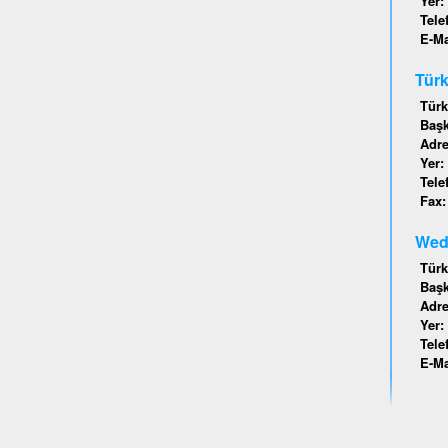
Yer:
Tele
E-Ma
Türk
Türk
Baş
Adr
Yer:
Tele
Fax
Wede
Türk
Baş
Adr
Yer:
Tele
E-Ma