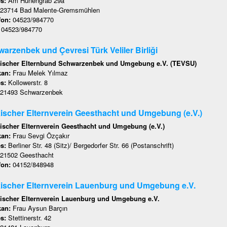
es:
Am Hünengrab 29a
23714 Bad Malente-Gremsmühlen
fon:
04523/984770
:
04523/984770
arzenbek und Çevresi Türk Veliler Birliği
ischer Elternbund Schwarzenbek und Umgebung e.V. (TEVSU)
kan:
Frau Melek Yılmaz
es:
Kollowerstr. 8
21493 Schwarzenbek
ischer Elternverein Geesthacht und Umgebung (e.V.)
ischer Elternverein Geesthacht und Umgebung (e.V.)
kan:
Frau Sevgi Özçakır
es:
Berliner Str. 48 (Sitz)/ Bergedorfer Str. 66 (Postanschrift)
21502 Geesthacht
fon:
04152/848948
ischer Elternverein Lauenburg und Umgebung e.V.
ischer Elternverein Lauenburg und Umgebung e.V.
kan:
Frau Aysun Barçın
es:
Stettinerstr. 42