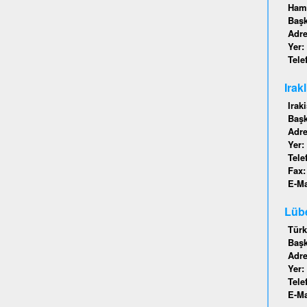
Hamb
Baş
Adr
Yer:
Tele
Irak
Irak
Baş
Adr
Yer:
Tele
Fax
E-Ma
Lübe
Türk
Baş
Adr
Yer:
Tele
E-Ma