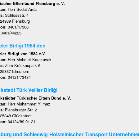
ischer Elternbund Flensburg e. V.
kan:
Herr Sedat Arda
es:
Schlossstr. 4
24939 Flensburg
fon:
0461/47306
:
0461/44225
ler Birliği 1984'den
ler Birligi von 1984 e.V.
kan:
Herr Mehmet Karakavak
es:
Zum Krückaupark 6
25337 Elmshorn
fon:
04121/73434
kstadt Türk Veliler Birliği
kstädter Türkischer Eltern Bund e. V.
kan:
Herr Muhammet Yilmaz
es:
Flensburger Str. 2
25348 Glückstadt
fon:
04124/89 01 21
urg und Schleswig-Holsteinischer Transport Unternehmer