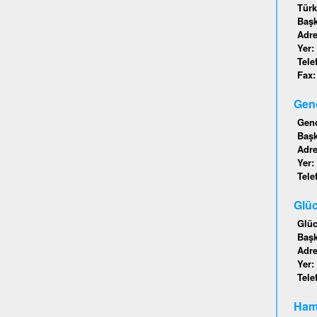
Türk
Baş
Adr
Yer:
Tele
Fax
Genc
Genc
Baş
Adr
Yer:
Tele
Glüc
Glüc
Baş
Adr
Yer:
Tele
Hamb