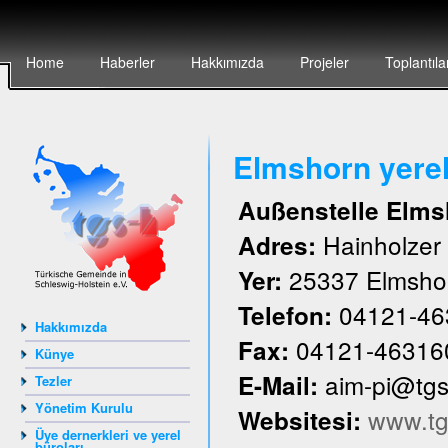
Home
Haberler
Hakkımızda
Projeler
Toplantıla
Elmshorn yere
Außenstelle Elms
Hainholze
Adres:
25337 Elmsho
Yer:
04121-46
Telefon:
Hakkımızda
04121-46316
Fax:
Künye
aim-pi@tg
E-Mail:
Tezler
Yönetim Kurulu
www.tg
Websitesi:
Üye dernerkleri ve yerel
büroları