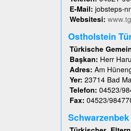
jobsteps-
E-Mail:
www.tg
Websitesi:
Ostholstein Tü
Türkische Gemeind
Herr Har
Başkan:
Am Hüneng
Adres:
23714 Bad Ma
Yer:
04523/98
Telefon:
04523/98477
Fax:
Schwarzenbek u
Türkischer Elte