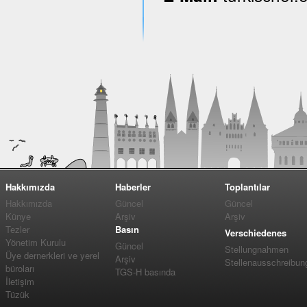
Hakkımızda
Haberler
Toplantılar
Hakkımızda
Güncel
Güncel
Künye
Arşiv
Arşiv
Tezler
Basın
Verschiedenes
Yönetim Kurulu
Güncel
Stellungnahmen
Üye dernerkleri ve yerel
Arşiv
Stellenausschreibun
büroları
TGS-H basında
İletişim
Tüzük