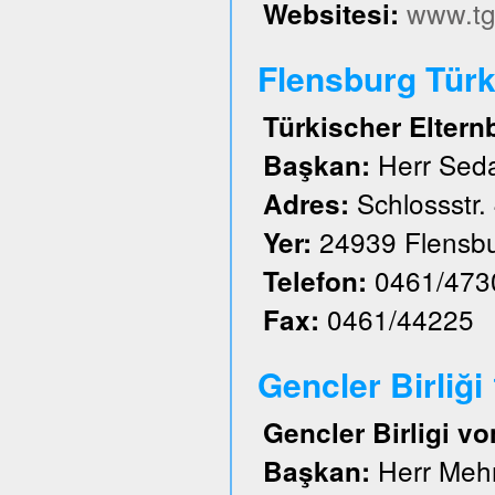
www.tg
Websitesi:
Flensburg Türk 
Türkischer Eltern
Herr Sed
Başkan:
Schlossstr.
Adres:
24939 Flensb
Yer:
0461/473
Telefon:
0461/44225
Fax:
Gencler Birliği
Gencler Birligi vo
Herr Meh
Başkan: