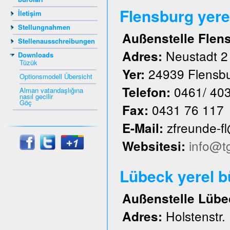
Flensburg yere
İletişim
Stellungnahmen
Außenstelle Flen
Stellenausschreibungen
Neustadt 2
Adres:
Downloads
Tüzük
24939 Flensb
Yer:
Optionsmodell Übersicht
0461/ 40
Telefon:
Alman vatandaşlığına
nasıl gecilir
Göç
0431 76 117
Fax:
zfreunde-f
E-Mail:
info@t
Websitesi:
Lübeck yerel 
Außenstelle Lübe
Holstenstr.
Adres: