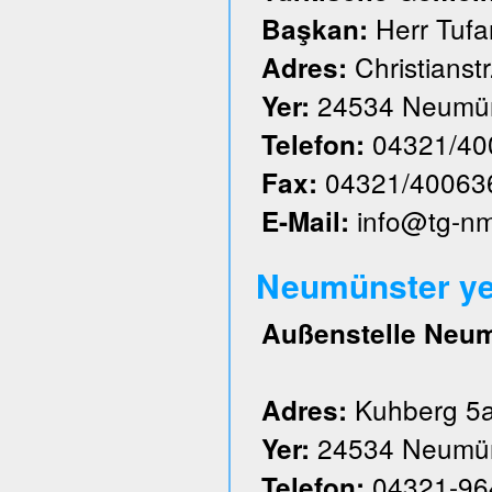
Herr Tufa
Başkan:
Christianstr
Adres:
24534 Neumün
Yer:
04321/40
Telefon:
04321/40063
Fax:
info@tg-n
E-Mail:
Neumünster ye
Außenstelle Neu
Kuhberg 5
Adres:
24534 Neumün
Yer:
04321-96
Telefon: