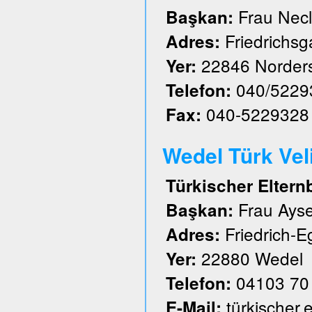
Frau Nec
Başkan:
Friedrichs
Adres:
22846 Norder
Yer:
040/5229
Telefon:
040-5229328
Fax:
Wedel Türk Velil
Türkischer Eltern
Frau Ayse
Başkan:
Friedrich-E
Adres:
22880 Wedel
Yer:
04103 70
Telefon:
türkischer
E-Mail: