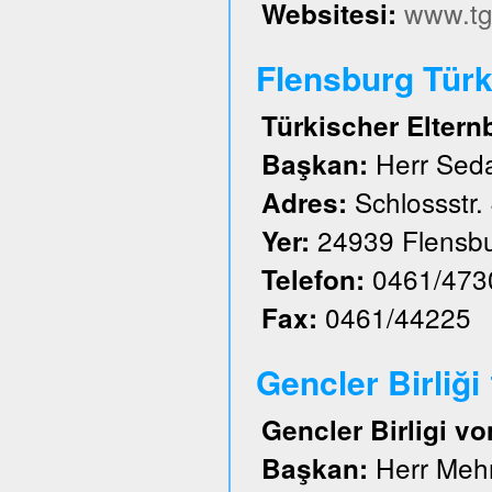
www.tg
Websitesi:
Flensburg Türk 
Türkischer Eltern
Herr Sed
Başkan:
Schlossstr.
Adres:
24939 Flensb
Yer:
0461/473
Telefon:
0461/44225
Fax:
Gencler Birliği
Gencler Birligi vo
Herr Meh
Başkan: