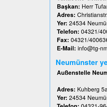
Herr Tufa
Başkan:
Christianstr
Adres:
24534 Neumün
Yer:
04321/40
Telefon:
04321/40063
Fax:
info@tg-n
E-Mail:
Neumünster ye
Außenstelle Neu
Kuhberg 5
Adres:
24534 Neumün
Yer:
04321-96
Telefon: