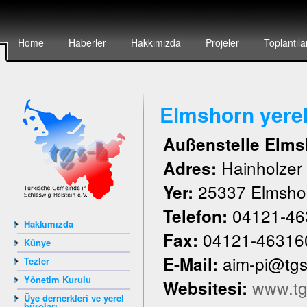
Home
Haberler
Hakkımızda
Projeler
Toplantıla
Elmshorn yere
Außenstelle Elms
Hainholze
Adres:
25337 Elmsho
Yer:
04121-46
Telefon:
Hakkımızda
04121-46316
Fax:
Künye
aim-pi@tg
E-Mail:
Tezler
Yönetim Kurulu
www.tg
Websitesi:
Üye dernerkleri ve yerel
büroları