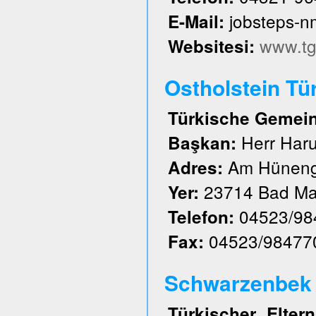
jobsteps-
E-Mail:
www.tg
Websitesi:
Ostholstein Tü
Türkische Gemeind
Herr Har
Başkan:
Am Hüneng
Adres:
23714 Bad Ma
Yer:
04523/98
Telefon:
04523/98477
Fax:
Schwarzenbek u
Türkischer Elte