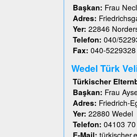
Frau Nec
Başkan:
Friedrichs
Adres:
22846 Norder
Yer:
040/5229
Telefon:
040-5229328
Fax:
Wedel Türk Velil
Türkischer Eltern
Frau Ayse
Başkan:
Friedrich-E
Adres:
22880 Wedel
Yer:
04103 70
Telefon:
türkischer
E-Mail: