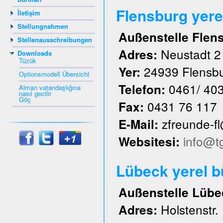
Flensburg yere
İletişim
Stellungnahmen
Außenstelle Flen
Stellenausschreibungen
Neustadt 2
Adres:
Downloads
Tüzük
24939 Flensb
Yer:
Optionsmodell Übersicht
0461/ 40
Telefon:
Alman vatandaşlığına
nasıl gecilir
Göç
0431 76 117
Fax:
zfreunde-f
E-Mail:
info@t
Websitesi:
Lübeck yerel 
Außenstelle Lübe
Holstenstr.
Adres: