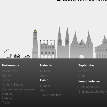
Hakkımızda
Haberler
Toplantılar
Hakkımızda
Güncel
Güncel
Künye
Arşiv
Arşiv
Tezler
Basın
Verschiedenes
Yönetim Kurulu
Güncel
Stellungnahmen
Üye dernerkleri ve yerel
Arşiv
Stellenausschreibun
büroları
TGS-H basında
İletişim
Tüzük