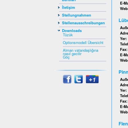
E-Ma
İletişim
Webs
Stellungnahmen
Lübe
Stellenausschreibungen
Auße
Downloads
Adr
Tüzük
Yer:
Optionsmodell Übersicht
Tele
Fax
Alman vatandaşlığına
nasıl gecilir
E-Ma
Göç
Webs
Pinn
Auße
Adr
Yer:
Tele
Fax
E-Ma
Webs
Flen