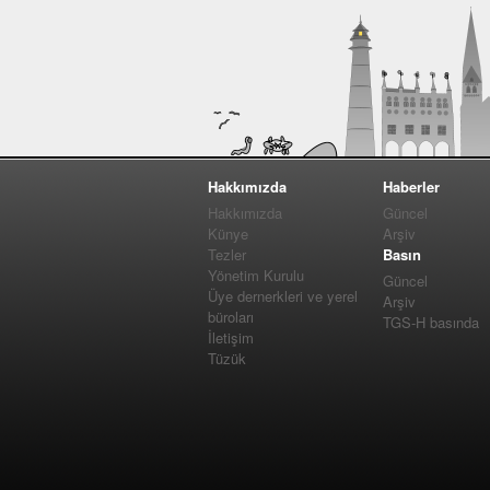
Hakkımızda
Haberler
Hakkımızda
Güncel
Künye
Arşiv
Tezler
Basın
Yönetim Kurulu
Güncel
Üye dernerkleri ve yerel
Arşiv
büroları
TGS-H basında
İletişim
Tüzük