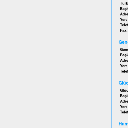
Türk
Baş
Adr
Yer:
Tele
Fax
Genc
Genc
Baş
Adr
Yer:
Tele
Glüc
Glüc
Baş
Adr
Yer:
Tele
Hamb