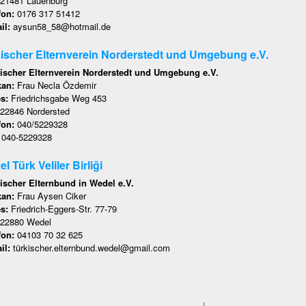
21481 Lauenburg
fon:
0176 317 51412
il:
aysun58_58@hotmail.de
ischer Elternverein Norderstedt und Umgebung e.V.
ischer Elternverein Norderstedt und Umgebung e.V.
kan:
Frau Necla Özdemir
es:
Friedrichsgabe Weg 453
22846 Nordersted
fon:
040/5229328
:
040-5229328
l Türk Veliler Birliği
ischer Elternbund in Wedel e.V.
kan:
Frau Aysen Ciker
es:
Friedrich-Eggers-Str. 77-79
22880 Wedel
fon:
04103 70 32 625
il:
türkischer.elternbund.wedel@gmail.com