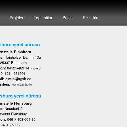
Projeler
Toplantılar
Basın
Etkinlikler
horn yerel bürosu
nstelle Elmshorn
es:
Hainholzer Damm 13a
25337 Elmshorn
fon:
04121-463 14 77/-78
:
04121-4631601
il:
aim-pi@tgsh.de
itesi:
www.tgsh.de
sburg yerel bürosu
nstelle Flensburg
es:
Neustadt 2
24939 Flensburg
fon:
0461/ 403 064-15
:
0431 76 117