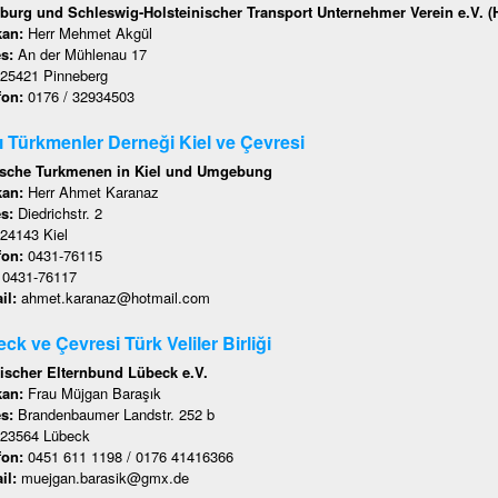
urg und Schleswig-Holsteinischer Transport Unternehmer Verein e.V. 
kan:
Herr Mehmet Akgül
es:
An der Mühlenau 17
25421 Pinneberg
fon:
0176 / 32934503
lı Türkmenler Derneği Kiel ve Çevresi
ische Turkmenen in Kiel und Umgebung
kan:
Herr Ahmet Karanaz
es:
Diedrichstr. 2
24143 Kiel
fon:
0431-76115
:
0431-76117
il:
ahmet.karanaz@hotmail.com
ck ve Çevresi Türk Veliler Birliği
ischer Elternbund Lübeck e.V.
kan:
Frau Müjgan Baraşık
es:
Brandenbaumer Landstr. 252 b
23564 Lübeck
fon:
0451 611 1198 / 0176 41416366
il:
muejgan.barasik@gmx.de