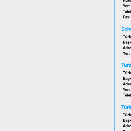
Adr
Yer:
Tele
Fax
Schw
Türk
Baş
Adr
Yer:
Türk
Türk
Baş
Adr
Yer:
Tele
Türk
Türk
Baş
Adr