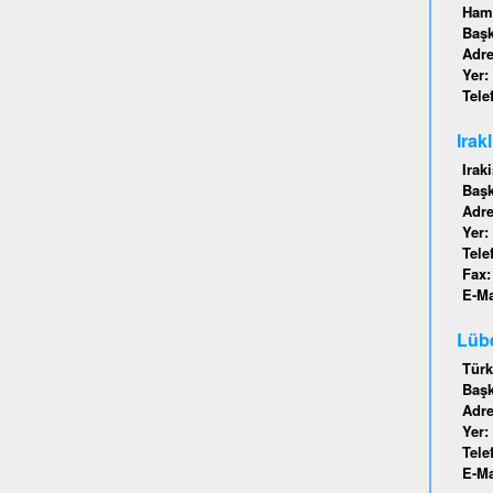
Hamb
Baş
Adr
Yer:
Tele
Irak
Irak
Baş
Adr
Yer:
Tele
Fax
E-Ma
Lübe
Türk
Baş
Adr
Yer:
Tele
E-Ma