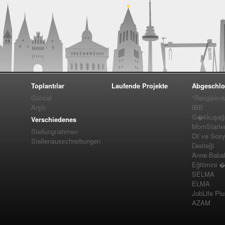
Toplantılar
Laufende Projekte
Abgeschlo
Güncel
"Rengarenk
Arşiv
IBB
G�kkuşağı 
Verschiedenes
MomStarte
Stellungnahmen
Dil ve Sos
Stellenausschreibungen
Desteği
Anne-Baba
Eğitimini 
SELMA
ELMA
JobLife Pl
AZAM