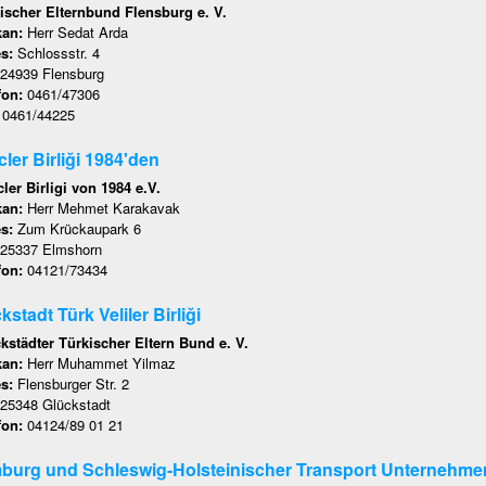
ischer Elternbund Flensburg e. V.
kan:
Herr Sedat Arda
es:
Schlossstr. 4
24939 Flensburg
fon:
0461/47306
:
0461/44225
ler Birliği 1984'den
ler Birligi von 1984 e.V.
kan:
Herr Mehmet Karakavak
es:
Zum Krückaupark 6
25337 Elmshorn
fon:
04121/73434
kstadt Türk Veliler Birliği
kstädter Türkischer Eltern Bund e. V.
kan:
Herr Muhammet Yilmaz
es:
Flensburger Str. 2
25348 Glückstadt
fon:
04124/89 01 21
urg und Schleswig-Holsteinischer Transport Unternehmer