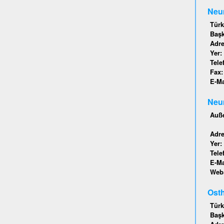
Neu
Türk
Baş
Adr
Yer:
Tele
Fax
E-Ma
Neu
Auße
Adr
Yer:
Tele
E-Ma
Webs
Osth
Türk
Baş