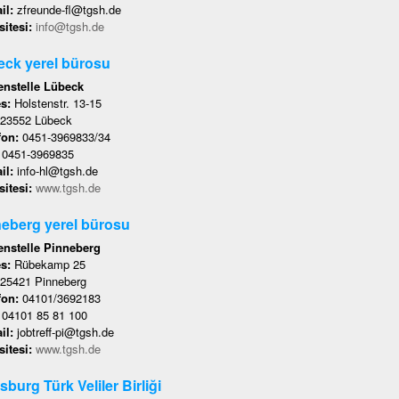
il:
zfreunde-fl@tgsh.de
itesi:
info@tgsh.de
ck yerel bürosu
nstelle Lübeck
es:
Holstenstr. 13-15
23552 Lübeck
fon:
0451-3969833/34
:
0451-3969835
il:
info-hl@tgsh.de
itesi:
www.tgsh.de
eberg yerel bürosu
nstelle Pinneberg
es:
Rübekamp 25
25421 Pinneberg
fon:
04101/3692183
:
04101 85 81 100
il:
jobtreff-pi@tgsh.de
itesi:
www.tgsh.de
sburg Türk Veliler Birliği