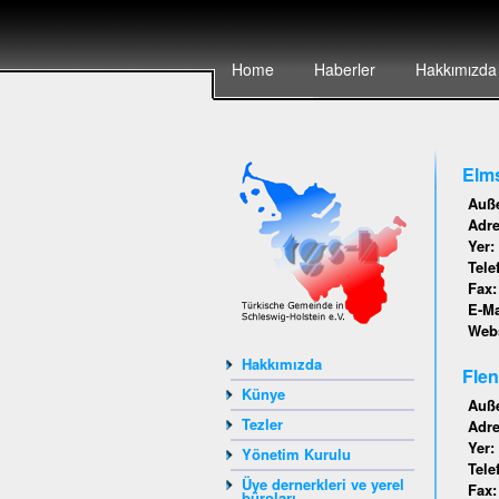
Home
Haberler
Hakkımızda
Elms
Auße
Adr
Yer:
Tele
Fax
E-Ma
Webs
Hakkımızda
Flen
Künye
Auße
Tezler
Adr
Yer:
Yönetim Kurulu
Tele
Üye dernerkleri ve yerel
Fax
büroları