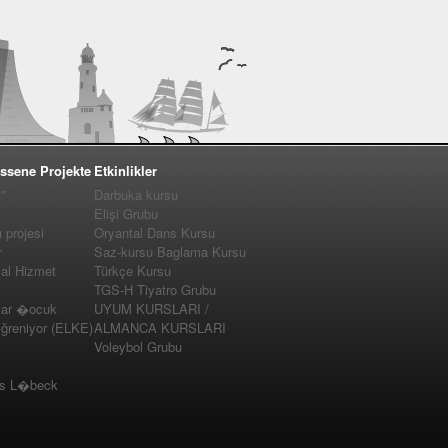
ssene Projekte
Etkinlikler
"
Darbuka kursu
Elişi Grubu
projesi
Oryantal Dans Kursu
r
Saz-kursu Baglama Kursu
yal Hizmet
Türkçe Kursu
TGS-H Tiyatro Grubu
lar �ocuk
UYUM KURSLARI /
�ğreniyor (ELKE)
ALMANCA KURSLARI
Voleybol Grubu
us L�beck