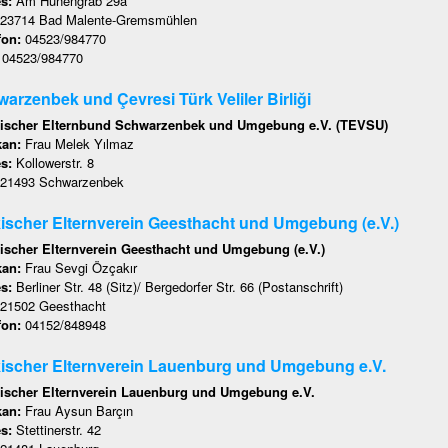
es:
Am Hünengrab 29a
23714 Bad Malente-Gremsmühlen
fon:
04523/984770
:
04523/984770
arzenbek und Çevresi Türk Veliler Birliği
ischer Elternbund Schwarzenbek und Umgebung e.V. (TEVSU)
kan:
Frau Melek Yılmaz
es:
Kollowerstr. 8
21493 Schwarzenbek
ischer Elternverein Geesthacht und Umgebung (e.V.)
ischer Elternverein Geesthacht und Umgebung (e.V.)
kan:
Frau Sevgi Özçakır
es:
Berliner Str. 48 (Sitz)/ Bergedorfer Str. 66 (Postanschrift)
21502 Geesthacht
fon:
04152/848948
ischer Elternverein Lauenburg und Umgebung e.V.
ischer Elternverein Lauenburg und Umgebung e.V.
kan:
Frau Aysun Barçın
es:
Stettinerstr. 42