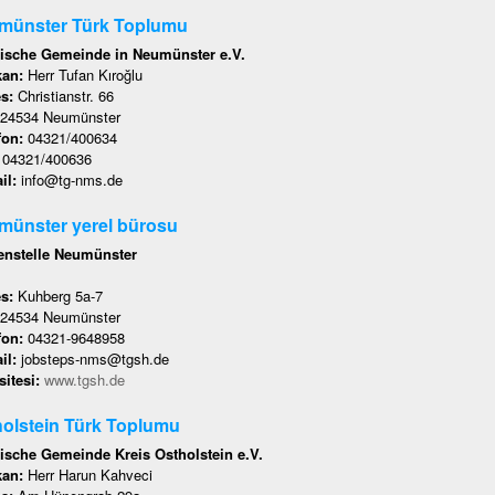
münster Türk Toplumu
ische Gemeinde in Neumünster e.V.
kan:
Herr Tufan Kıroğlu
es:
Christianstr. 66
24534 Neumünster
fon:
04321/400634
:
04321/400636
il:
info@tg-nms.de
münster yerel bürosu
nstelle Neumünster
es:
Kuhberg 5a-7
24534 Neumünster
fon:
04321-9648958
il:
jobsteps-nms@tgsh.de
itesi:
www.tgsh.de
olstein Türk Toplumu
ische Gemeinde Kreis Ostholstein e.V.
kan:
Herr Harun Kahveci