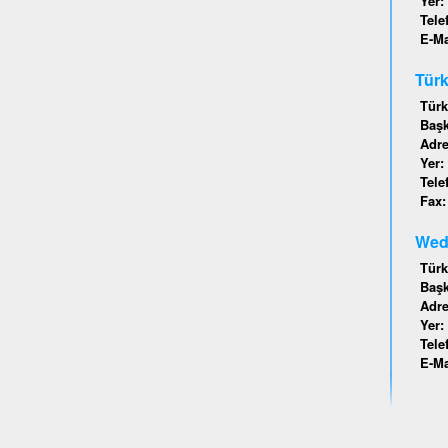
Yer:
Tele
E-Ma
Türk
Türk
Baş
Adr
Yer:
Tele
Fax
Wede
Türk
Baş
Adr
Yer:
Tele
E-Ma