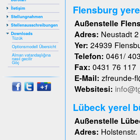
Flensburg yere
İletişim
Stellungnahmen
Außenstelle Flen
Stellenausschreibungen
Neustadt 2
Adres:
Downloads
Tüzük
24939 Flensb
Yer:
Optionsmodell Übersicht
0461/ 40
Telefon:
Alman vatandaşlığına
nasıl gecilir
Göç
0431 76 117
Fax:
zfreunde-f
E-Mail:
info@t
Websitesi:
Lübeck yerel 
Außenstelle Lübe
Holstenstr.
Adres: