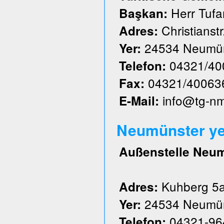
Herr Tufa
Başkan:
Christianstr
Adres:
24534 Neumün
Yer:
04321/40
Telefon:
04321/40063
Fax:
info@tg-n
E-Mail:
Neumünster ye
Außenstelle Neu
Kuhberg 5
Adres:
24534 Neumün
Yer:
04321-96
Telefon: