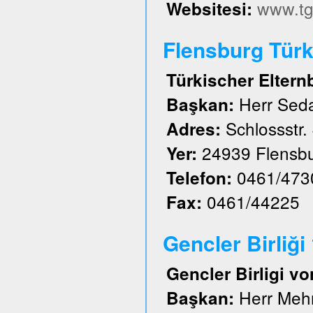
www.tg
Websitesi:
Flensburg Türk 
Türkischer Eltern
Herr Sed
Başkan:
Schlossstr.
Adres:
24939 Flensb
Yer:
0461/473
Telefon:
0461/44225
Fax:
Gencler Birliği
Gencler Birligi vo
Herr Meh
Başkan: