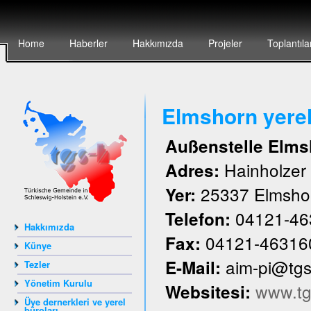
Home
Haberler
Hakkımızda
Projeler
Toplantıla
Elmshorn yere
Außenstelle Elms
Hainholze
Adres:
25337 Elmsho
Yer:
04121-46
Telefon:
Hakkımızda
04121-46316
Fax:
Künye
aim-pi@tg
E-Mail:
Tezler
Yönetim Kurulu
www.tg
Websitesi:
Üye dernerkleri ve yerel
büroları