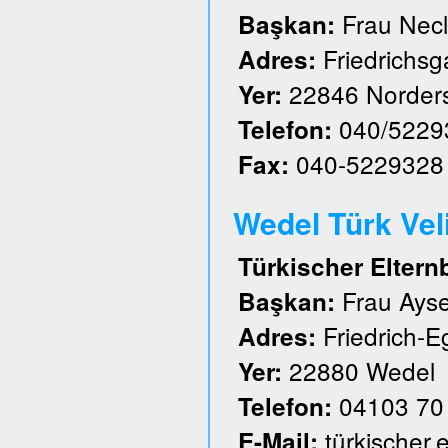
Frau Nec
Başkan:
Friedrichs
Adres:
22846 Norder
Yer:
040/5229
Telefon:
040-5229328
Fax:
Wedel Türk Velil
Türkischer Eltern
Frau Ayse
Başkan:
Friedrich-E
Adres:
22880 Wedel
Yer:
04103 70
Telefon:
türkischer
E-Mail: