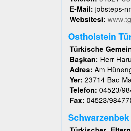
jobsteps-
E-Mail:
www.tg
Websitesi:
Ostholstein Tü
Türkische Gemeind
Herr Har
Başkan:
Am Hüneng
Adres:
23714 Bad Ma
Yer:
04523/98
Telefon:
04523/98477
Fax:
Schwarzenbek u
Türkischer Elte