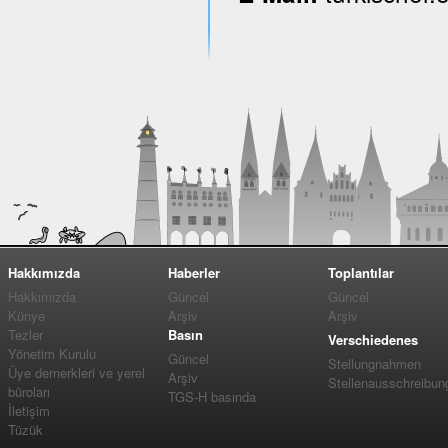
Hakkımızda
Haberler
Toplantılar
Hakkımızda
Güncel
Güncel
Künye
Arşiv
Arşiv
Tezler
Basın
Verschiedenes
Yönetim Kurulu
Güncel
Stellungnahmen
Üye dernerkleri ve yerel
Arşiv
Stellenausschreibun
büroları
TGS-H basında
İletişim
Tüzük