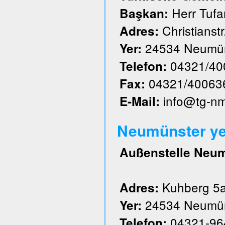
Herr Tufa
Başkan:
Christianstr
Adres:
24534 Neumün
Yer:
04321/40
Telefon:
04321/40063
Fax:
info@tg-n
E-Mail:
Neumünster ye
Außenstelle Neu
Kuhberg 5
Adres:
24534 Neumün
Yer:
04321-96
Telefon: