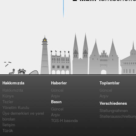
Hakkımızda
Haberler
Toplantılar
Hakkımızda
Güncel
Güncel
Künye
Arşiv
Arşiv
Tezler
Basın
Verschiedenes
Yönetim Kurulu
Güncel
Stellungnahmen
Üye dernerkleri ve yerel
Arşiv
Stellenausschreibun
büroları
TGS-H basında
İletişim
Tüzük