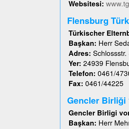
www.tg
Websitesi:
Flensburg Türk 
Türkischer Eltern
Herr Sed
Başkan:
Schlossstr.
Adres:
24939 Flensb
Yer:
0461/473
Telefon:
0461/44225
Fax:
Gencler Birliği
Gencler Birligi vo
Herr Meh
Başkan: