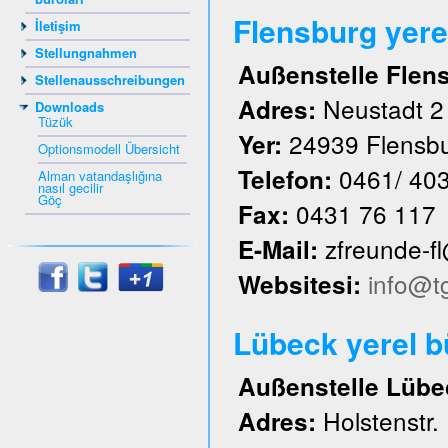
Flensburg yere
İletişim
Stellungnahmen
Außenstelle Flen
Stellenausschreibungen
Neustadt 2
Adres:
Downloads
Tüzük
24939 Flensb
Yer:
Optionsmodell Übersicht
0461/ 40
Telefon:
Alman vatandaşlığına
nasıl gecilir
Göç
0431 76 117
Fax:
zfreunde-f
E-Mail:
info@t
Websitesi:
Lübeck yerel 
Außenstelle Lübe
Holstenstr.
Adres: