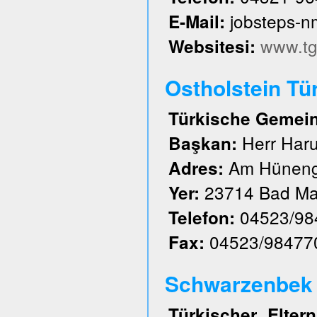
jobsteps-
E-Mail:
www.tg
Websitesi:
Ostholstein Tü
Türkische Gemeind
Herr Har
Başkan:
Am Hüneng
Adres:
23714 Bad Ma
Yer:
04523/98
Telefon:
04523/98477
Fax:
Schwarzenbek u
Türkischer Elte