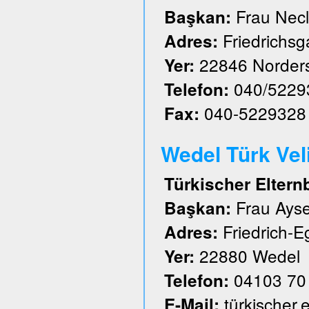
Frau Nec
Başkan:
Friedrichs
Adres:
22846 Norder
Yer:
040/5229
Telefon:
040-5229328
Fax:
Wedel Türk Velil
Türkischer Eltern
Frau Ayse
Başkan:
Friedrich-E
Adres:
22880 Wedel
Yer:
04103 70
Telefon:
türkischer
E-Mail: