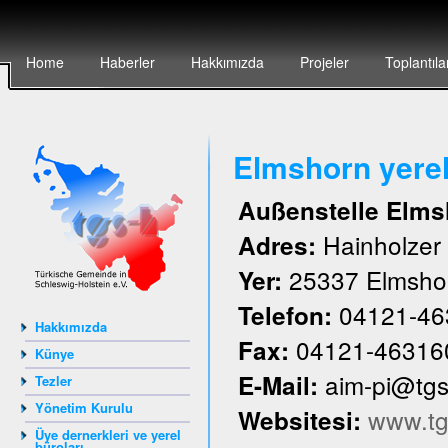
Home
Haberler
Hakkımızda
Projeler
Toplantıla
Elmshorn yere
Außenstelle Elms
Hainholze
Adres:
25337 Elmsho
Yer:
04121-46
Telefon:
Hakkımızda
04121-46316
Fax:
Künye
aim-pi@tg
E-Mail:
Tezler
Yönetim Kurulu
www.tg
Websitesi:
Üye dernerkleri ve yerel
büroları