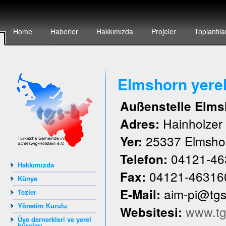
Home
Haberler
Hakkımızda
Projeler
Toplantıla
Elmshorn yere
Außenstelle Elms
Hainholze
Adres:
25337 Elmsho
Yer:
04121-46
Telefon:
Hakkımızda
04121-46316
Fax:
Künye
aim-pi@tg
E-Mail:
Tezler
Yönetim Kurulu
www.tg
Websitesi:
Üye dernerkleri ve yerel
büroları