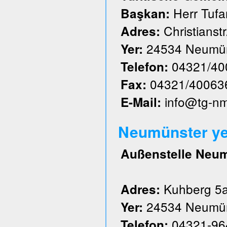
Herr Tufa
Başkan:
Christianstr
Adres:
24534 Neumün
Yer:
04321/40
Telefon:
04321/40063
Fax:
info@tg-n
E-Mail:
Neumünster ye
Außenstelle Neu
Kuhberg 5
Adres:
24534 Neumün
Yer:
04321-96
Telefon: