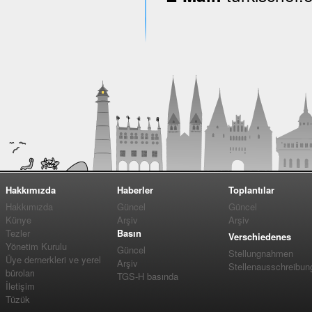
Hakkımızda
Haberler
Toplantılar
Hakkımızda
Güncel
Güncel
Künye
Arşiv
Arşiv
Tezler
Basın
Verschiedenes
Yönetim Kurulu
Güncel
Stellungnahmen
Üye dernerkleri ve yerel
Arşiv
Stellenausschreibun
büroları
TGS-H basında
İletişim
Tüzük