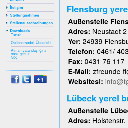
Flensburg yere
İletişim
Stellungnahmen
Außenstelle Flen
Stellenausschreibungen
Neustadt 2
Adres:
Downloads
Tüzük
24939 Flensb
Yer:
Optionsmodell Übersicht
0461/ 40
Telefon:
Alman vatandaşlığına
nasıl gecilir
Göç
0431 76 117
Fax:
zfreunde-f
E-Mail:
info@t
Websitesi:
Lübeck yerel 
Außenstelle Lübe
Holstenstr.
Adres: