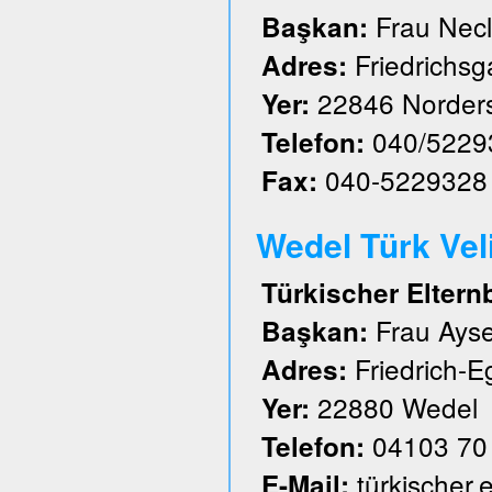
Frau Nec
Başkan:
Friedrichs
Adres:
22846 Norder
Yer:
040/5229
Telefon:
040-5229328
Fax:
Wedel Türk Velil
Türkischer Eltern
Frau Ayse
Başkan:
Friedrich-E
Adres:
22880 Wedel
Yer:
04103 70
Telefon:
türkischer
E-Mail: