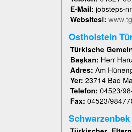
jobsteps-
E-Mail:
www.tg
Websitesi:
Ostholstein Tü
Türkische Gemeind
Herr Har
Başkan:
Am Hüneng
Adres:
23714 Bad Ma
Yer:
04523/98
Telefon:
04523/98477
Fax:
Schwarzenbek u
Türkischer Elte