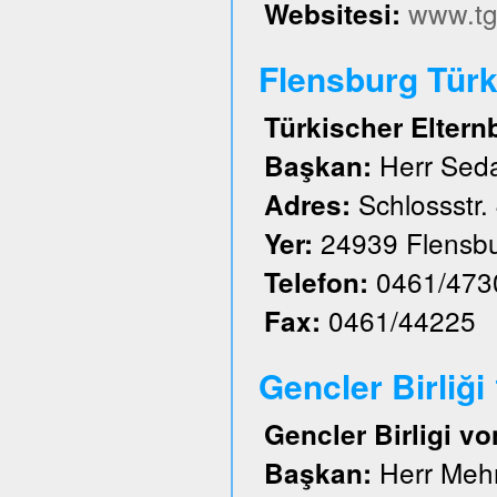
www.tg
Websitesi:
Flensburg Türk 
Türkischer Eltern
Herr Sed
Başkan:
Schlossstr.
Adres:
24939 Flensb
Yer:
0461/473
Telefon:
0461/44225
Fax:
Gencler Birliği
Gencler Birligi vo
Herr Meh
Başkan: