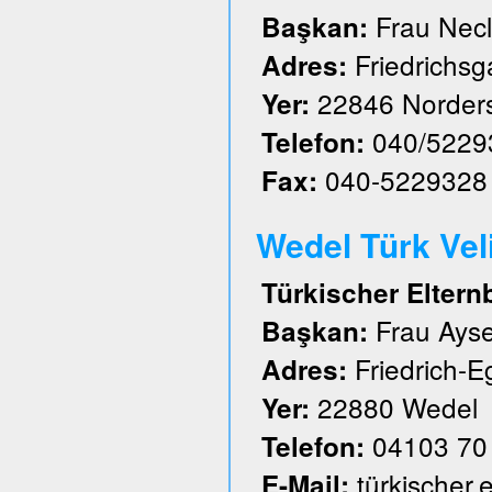
Frau Nec
Başkan:
Friedrichs
Adres:
22846 Norder
Yer:
040/5229
Telefon:
040-5229328
Fax:
Wedel Türk Velil
Türkischer Eltern
Frau Ayse
Başkan:
Friedrich-E
Adres:
22880 Wedel
Yer:
04103 70
Telefon:
türkischer
E-Mail: