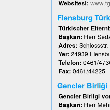
www.tg
Websitesi:
Flensburg Türk 
Türkischer Eltern
Herr Sed
Başkan:
Schlossstr.
Adres:
24939 Flensb
Yer:
0461/473
Telefon:
0461/44225
Fax:
Gencler Birliği
Gencler Birligi vo
Herr Meh
Başkan: