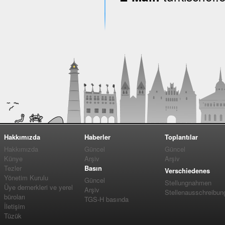
Hakkımızda
Haberler
Toplantılar
Hakkımızda
Güncel
Güncel
Künye
Arşiv
Arşiv
Tezler
Basın
Verschiedenes
Yönetim Kurulu
Güncel
Stellungnahmen
Üye dernerkleri ve yerel
Arşiv
Stellenausschreibun
büroları
TGS-H basında
İletişim
Tüzük