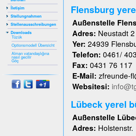
Flensburg yere
İletişim
Stellungnahmen
Außenstelle Flen
Stellenausschreibungen
Neustadt 2
Adres:
Downloads
Tüzük
24939 Flensb
Yer:
Optionsmodell Übersicht
0461/ 40
Telefon:
Alman vatandaşlığına
nasıl gecilir
Göç
0431 76 117
Fax:
zfreunde-f
E-Mail:
info@t
Websitesi:
Lübeck yerel 
Außenstelle Lübe
Holstenstr.
Adres: