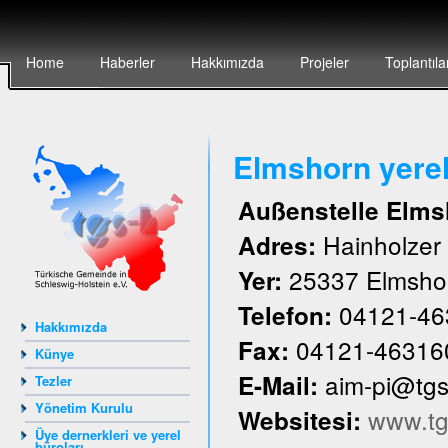
Home
Haberler
Hakkımızda
Projeler
Toplantıla
Elmshorn yere
Außenstelle Elms
Hainholze
Adres:
25337 Elmsho
Yer:
04121-46
Telefon:
Hakkımızda
04121-46316
Fax:
Künye
aim-pi@tg
E-Mail:
Tezler
Yönetim Kurulu
www.tg
Websitesi:
Üye dernerkleri ve yerel
büroları