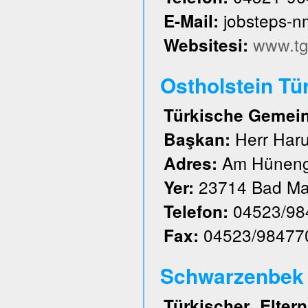
jobsteps-
E-Mail:
www.tg
Websitesi:
Ostholstein Tü
Türkische Gemeind
Herr Har
Başkan:
Am Hüneng
Adres:
23714 Bad Ma
Yer:
04523/98
Telefon:
04523/98477
Fax:
Schwarzenbek u
Türkischer Elte