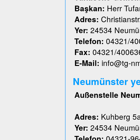
Herr Tufa
Başkan:
Christianstr
Adres:
24534 Neumün
Yer:
04321/40
Telefon:
04321/40063
Fax:
info@tg-n
E-Mail:
Neumünster ye
Außenstelle Neu
Kuhberg 5
Adres:
24534 Neumün
Yer:
04321-96
Telefon: