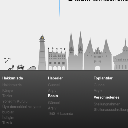
Hakkımızda
Haberler
Toplantılar
Hakkımızda
Güncel
Güncel
Künye
Arşiv
Arşiv
Tezler
Basın
Verschiedenes
Yönetim Kurulu
Güncel
Stellungnahmen
Üye dernerkleri ve yerel
Arşiv
Stellenausschreibun
büroları
TGS-H basında
İletişim
Tüzük