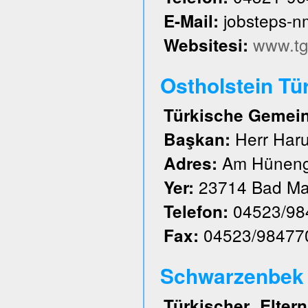
jobsteps-
E-Mail:
www.tg
Websitesi:
Ostholstein Tü
Türkische Gemeind
Herr Har
Başkan:
Am Hüneng
Adres:
23714 Bad Ma
Yer:
04523/98
Telefon:
04523/98477
Fax:
Schwarzenbek u
Türkischer Elte