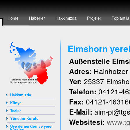
Home
Haberler
Hakkımızda
Projeler
Toplantıla
Elmshorn yere
Außenstelle Elms
Hainholze
Adres:
25337 Elmsho
Yer:
04121-46
Telefon:
Hakkımızda
04121-46316
Fax:
Künye
aim-pi@tg
E-Mail:
Tezler
Yönetim Kurulu
www.tg
Websitesi:
Üye dernerkleri ve yerel
büroları