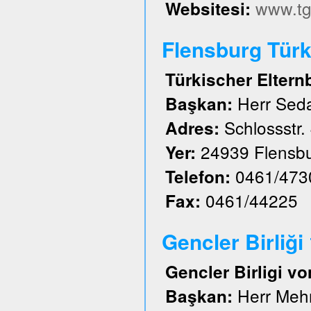
www.tg
Websitesi:
Flensburg Türk 
Türkischer Eltern
Herr Sed
Başkan:
Schlossstr.
Adres:
24939 Flensb
Yer:
0461/473
Telefon:
0461/44225
Fax:
Gencler Birliği
Gencler Birligi vo
Herr Meh
Başkan: