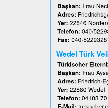
Frau Nec
Başkan:
Friedrichs
Adres:
22846 Norder
Yer:
040/5229
Telefon:
040-5229328
Fax:
Wedel Türk Velil
Türkischer Eltern
Frau Ayse
Başkan:
Friedrich-E
Adres:
22880 Wedel
Yer:
04103 70
Telefon:
türkischer
E-Mail: