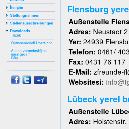
Flensburg yere
İletişim
Stellungnahmen
Außenstelle Flen
Stellenausschreibungen
Neustadt 2
Adres:
Downloads
Tüzük
24939 Flensb
Yer:
Optionsmodell Übersicht
0461/ 40
Telefon:
Alman vatandaşlığına
nasıl gecilir
Göç
0431 76 117
Fax:
zfreunde-f
E-Mail:
info@t
Websitesi:
Lübeck yerel 
Außenstelle Lübe
Holstenstr.
Adres: