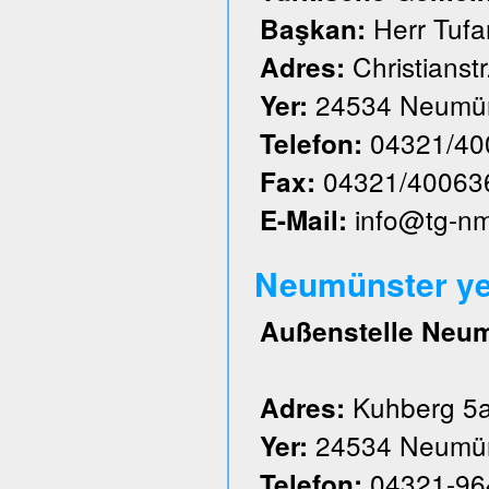
Herr Tufa
Başkan:
Christianstr
Adres:
24534 Neumün
Yer:
04321/40
Telefon:
04321/40063
Fax:
info@tg-n
E-Mail:
Neumünster ye
Außenstelle Neu
Kuhberg 5
Adres:
24534 Neumün
Yer:
04321-96
Telefon: