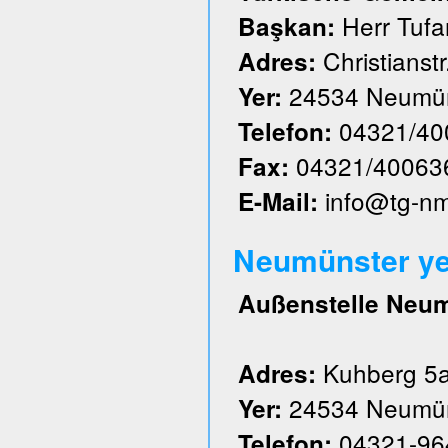
Herr Tufa
Başkan:
Christianstr
Adres:
24534 Neumün
Yer:
04321/40
Telefon:
04321/40063
Fax:
info@tg-n
E-Mail:
Neumünster ye
Außenstelle Neu
Kuhberg 5
Adres:
24534 Neumün
Yer:
04321-96
Telefon: