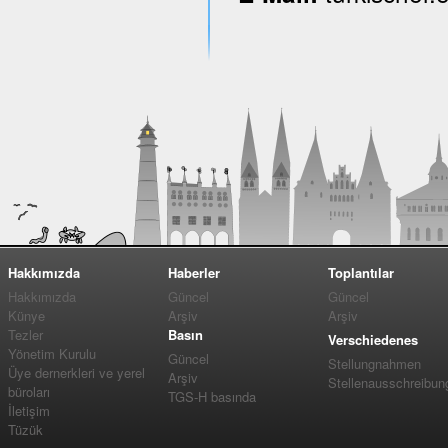
Hakkımızda
Haberler
Toplantılar
Hakkımızda
Güncel
Güncel
Künye
Arşiv
Arşiv
Tezler
Basın
Verschiedenes
Yönetim Kurulu
Güncel
Stellungnahmen
Üye dernerkleri ve yerel
Arşiv
Stellenausschreibun
büroları
TGS-H basında
İletişim
Tüzük