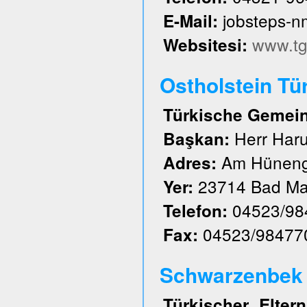
jobsteps-
E-Mail:
www.tg
Websitesi:
Ostholstein Tü
Türkische Gemeind
Herr Har
Başkan:
Am Hüneng
Adres:
23714 Bad Ma
Yer:
04523/98
Telefon:
04523/98477
Fax:
Schwarzenbek u
Türkischer Elte