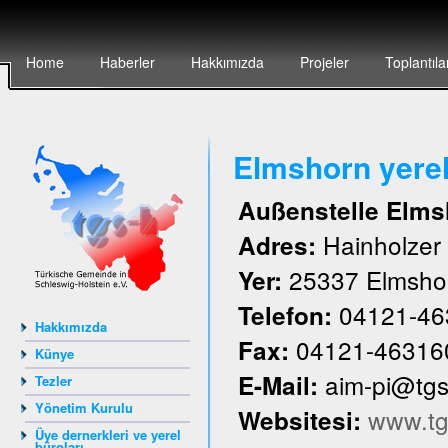
Home
Haberler
Hakkımızda
Projeler
Toplantıla
Elmshorn yere
Außenstelle Elms
Hainholze
Adres:
25337 Elmsho
Yer:
04121-46
Telefon:
Hakkımızda
04121-46316
Fax:
Künye
aim-pi@tg
E-Mail:
Tezler
Yönetim Kurulu
www.tg
Websitesi:
Üye dernerkleri ve yerel
büroları