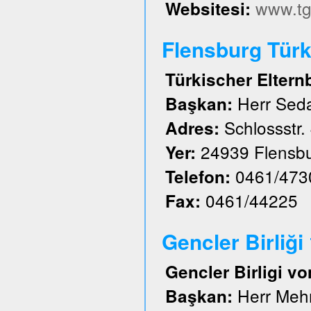
www.tg
Websitesi:
Flensburg Türk 
Türkischer Eltern
Herr Sed
Başkan:
Schlossstr.
Adres:
24939 Flensb
Yer:
0461/473
Telefon:
0461/44225
Fax:
Gencler Birliği
Gencler Birligi vo
Herr Meh
Başkan: