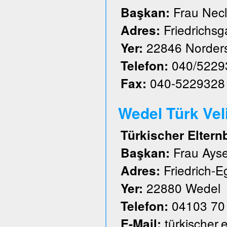
Frau Nec
Başkan:
Friedrichs
Adres:
22846 Norder
Yer:
040/5229
Telefon:
040-5229328
Fax:
Wedel Türk Velil
Türkischer Eltern
Frau Ayse
Başkan:
Friedrich-E
Adres:
22880 Wedel
Yer:
04103 70
Telefon:
türkischer
E-Mail: