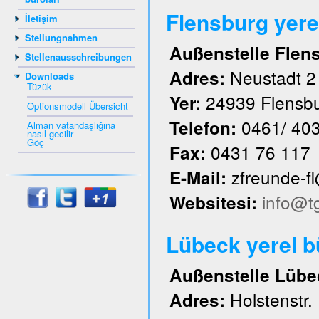
Flensburg yere
İletişim
Stellungnahmen
Außenstelle Flen
Stellenausschreibungen
Neustadt 2
Adres:
Downloads
Tüzük
24939 Flensb
Yer:
Optionsmodell Übersicht
0461/ 40
Telefon:
Alman vatandaşlığına
nasıl gecilir
Göç
0431 76 117
Fax:
zfreunde-f
E-Mail:
info@t
Websitesi:
Lübeck yerel 
Außenstelle Lübe
Holstenstr.
Adres: