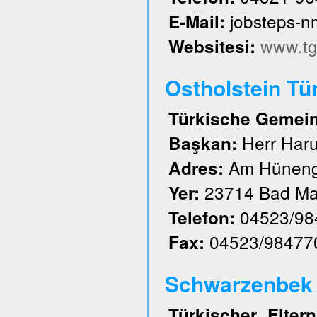
jobsteps-
E-Mail:
www.tg
Websitesi:
Ostholstein Tü
Türkische Gemeind
Herr Har
Başkan:
Am Hüneng
Adres:
23714 Bad Ma
Yer:
04523/98
Telefon:
04523/98477
Fax:
Schwarzenbek u
Türkischer Elte