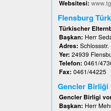
www.tg
Websitesi:
Flensburg Türk 
Türkischer Eltern
Herr Sed
Başkan:
Schlossstr.
Adres:
24939 Flensb
Yer:
0461/473
Telefon:
0461/44225
Fax:
Gencler Birliği
Gencler Birligi vo
Herr Meh
Başkan: