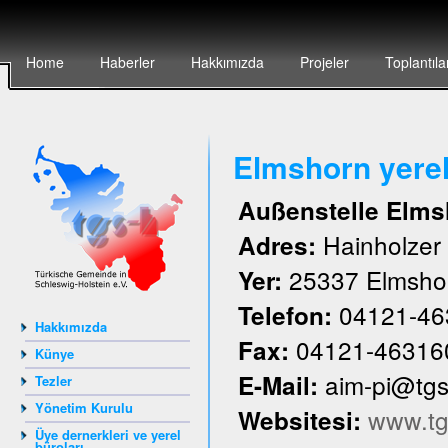
Home
Haberler
Hakkımızda
Projeler
Toplantıla
Elmshorn yere
Außenstelle Elms
Hainholze
Adres:
25337 Elmsho
Yer:
04121-46
Telefon:
Hakkımızda
04121-46316
Fax:
Künye
aim-pi@tg
E-Mail:
Tezler
Yönetim Kurulu
www.tg
Websitesi:
Üye dernerkleri ve yerel
büroları