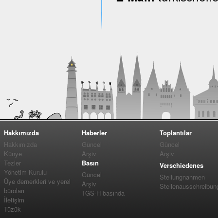
Hakkımızda
Haberler
Toplantılar
Hakkımızda
Güncel
Güncel
Künye
Arşiv
Arşiv
Tezler
Basın
Verschiedenes
Yönetim Kurulu
Güncel
Stellungnahmen
Üye dernerkleri ve yerel
Arşiv
Stellenausschreibun
büroları
TGS-H basında
İletişim
Tüzük