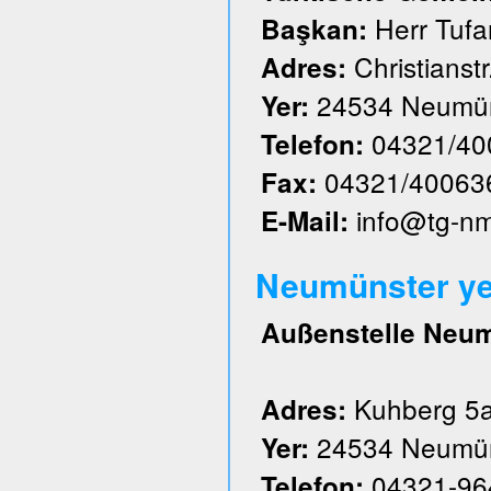
Herr Tufa
Başkan:
Christianstr
Adres:
24534 Neumün
Yer:
04321/40
Telefon:
04321/40063
Fax:
info@tg-n
E-Mail:
Neumünster ye
Außenstelle Neu
Kuhberg 5
Adres:
24534 Neumün
Yer:
04321-96
Telefon: