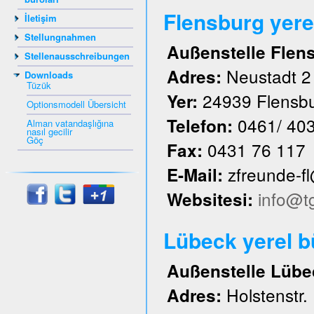
Flensburg yere
İletişim
Stellungnahmen
Außenstelle Flen
Stellenausschreibungen
Neustadt 2
Adres:
Downloads
Tüzük
24939 Flensb
Yer:
Optionsmodell Übersicht
0461/ 40
Telefon:
Alman vatandaşlığına
nasıl gecilir
Göç
0431 76 117
Fax:
zfreunde-f
E-Mail:
info@t
Websitesi:
Lübeck yerel 
Außenstelle Lübe
Holstenstr.
Adres: