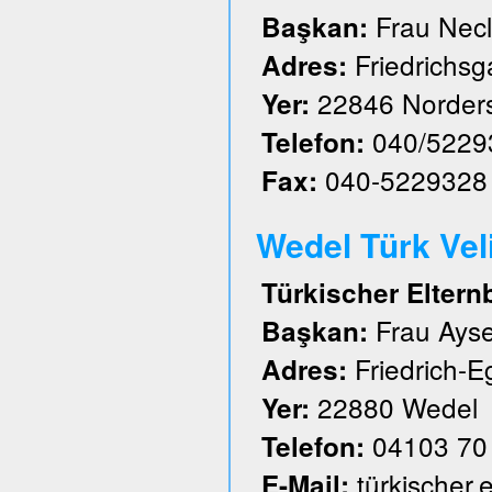
Frau Nec
Başkan:
Friedrichs
Adres:
22846 Norder
Yer:
040/5229
Telefon:
040-5229328
Fax:
Wedel Türk Velil
Türkischer Eltern
Frau Ayse
Başkan:
Friedrich-E
Adres:
22880 Wedel
Yer:
04103 70
Telefon:
türkischer
E-Mail: