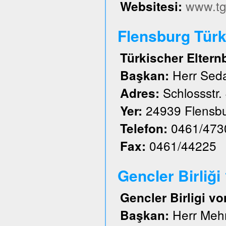
www.tg
Websitesi:
Flensburg Türk 
Türkischer Eltern
Herr Sed
Başkan:
Schlossstr.
Adres:
24939 Flensb
Yer:
0461/473
Telefon:
0461/44225
Fax:
Gencler Birliği
Gencler Birligi vo
Herr Meh
Başkan: