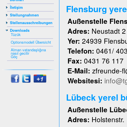
Flensburg yere
İletişim
Stellungnahmen
Außenstelle Flen
Stellenausschreibungen
Neustadt 2
Adres:
Downloads
Tüzük
24939 Flensb
Yer:
Optionsmodell Übersicht
0461/ 40
Telefon:
Alman vatandaşlığına
nasıl gecilir
Göç
0431 76 117
Fax:
zfreunde-f
E-Mail:
info@t
Websitesi:
Lübeck yerel 
Außenstelle Lübe
Holstenstr.
Adres: