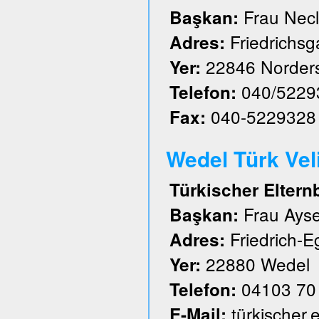
Frau Nec
Başkan:
Friedrichs
Adres:
22846 Norder
Yer:
040/5229
Telefon:
040-5229328
Fax:
Wedel Türk Velil
Türkischer Eltern
Frau Ayse
Başkan:
Friedrich-E
Adres:
22880 Wedel
Yer:
04103 70
Telefon:
türkischer
E-Mail: