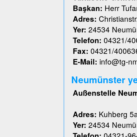
Herr Tufa
Başkan:
Christianstr
Adres:
24534 Neumün
Yer:
04321/40
Telefon:
04321/40063
Fax:
info@tg-n
E-Mail:
Neumünster ye
Außenstelle Neu
Kuhberg 5
Adres:
24534 Neumün
Yer:
04321-96
Telefon: