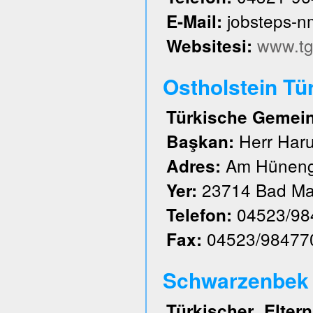
jobsteps-
E-Mail:
www.tg
Websitesi:
Ostholstein Tü
Türkische Gemeind
Herr Har
Başkan:
Am Hüneng
Adres:
23714 Bad Ma
Yer:
04523/98
Telefon:
04523/98477
Fax:
Schwarzenbek u
Türkischer Elte