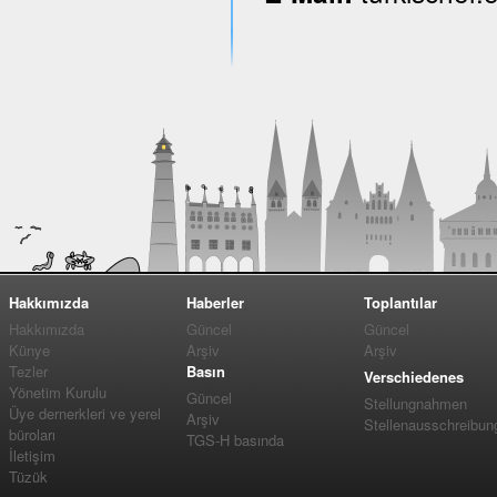
Hakkımızda
Haberler
Toplantılar
Hakkımızda
Güncel
Güncel
Künye
Arşiv
Arşiv
Tezler
Basın
Verschiedenes
Yönetim Kurulu
Güncel
Stellungnahmen
Üye dernerkleri ve yerel
Arşiv
Stellenausschreibun
büroları
TGS-H basında
İletişim
Tüzük