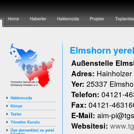
Home
Haberler
Hakkımızda
Projeler
Toplantıla
Elmshorn yere
Außenstelle Elms
Hainholze
Adres:
25337 Elmsho
Yer:
04121-46
Telefon:
Hakkımızda
04121-46316
Fax:
Künye
aim-pi@tg
E-Mail:
Tezler
Yönetim Kurulu
www.tg
Websitesi:
Üye dernerkleri ve yerel
büroları