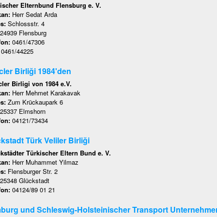
ischer Elternbund Flensburg e. V.
kan:
Herr Sedat Arda
es:
Schlossstr. 4
24939 Flensburg
fon:
0461/47306
:
0461/44225
ler Birliği 1984'den
ler Birligi von 1984 e.V.
kan:
Herr Mehmet Karakavak
es:
Zum Krückaupark 6
25337 Elmshorn
fon:
04121/73434
kstadt Türk Veliler Birliği
kstädter Türkischer Eltern Bund e. V.
kan:
Herr Muhammet Yilmaz
es:
Flensburger Str. 2
25348 Glückstadt
fon:
04124/89 01 21
urg und Schleswig-Holsteinischer Transport Unternehmer