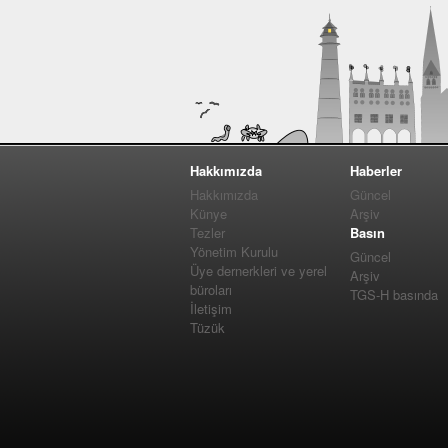
Hakkımızda
Haberler
Hakkımızda
Güncel
Künye
Arşiv
Tezler
Basın
Yönetim Kurulu
Güncel
Üye dernerkleri ve yerel
Arşiv
büroları
TGS-H basında
İletişim
Tüzük