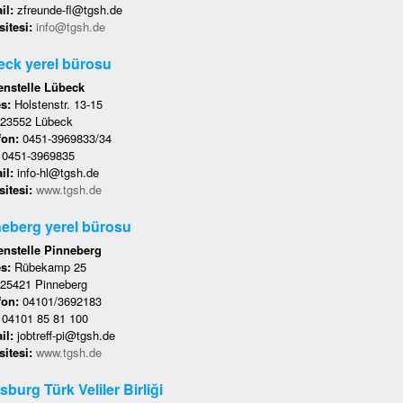
il:
zfreunde-fl@tgsh.de
itesi:
info@tgsh.de
ck yerel bürosu
nstelle Lübeck
es:
Holstenstr. 13-15
23552 Lübeck
fon:
0451-3969833/34
:
0451-3969835
il:
info-hl@tgsh.de
itesi:
www.tgsh.de
eberg yerel bürosu
nstelle Pinneberg
es:
Rübekamp 25
25421 Pinneberg
fon:
04101/3692183
:
04101 85 81 100
il:
jobtreff-pi@tgsh.de
itesi:
www.tgsh.de
sburg Türk Veliler Birliği