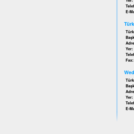
Yer:
Tele
E-Ma
Türk
Türk
Baş
Adr
Yer:
Tele
Fax
Wede
Türk
Baş
Adr
Yer:
Tele
E-Ma