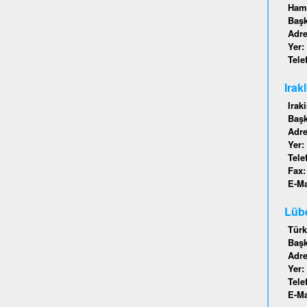
Hamb
Baş
Adr
Yer:
Tele
Irak
Irak
Baş
Adr
Yer:
Tele
Fax
E-Ma
Lübe
Türk
Baş
Adr
Yer:
Tele
E-Ma