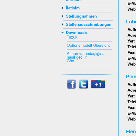
E-Ma
İletişim
Webs
Stellungnahmen
Lübe
Stellenausschreibungen
Auße
Downloads
Adr
Tüzük
Yer:
Optionsmodell Übersicht
Tele
Fax
Alman vatandaşlığına
nasıl gecilir
E-Ma
Göç
Webs
Pinn
Auße
Adr
Yer:
Tele
Fax
E-Ma
Webs
Flen