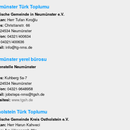
münster Türk Toplumu
ische Gemeinde in Neumünster e.V.
kan:
Herr Tufan Kıroğlu
es:
Christianstr. 66
24534 Neumünster
fon:
04321/400634
:
04321/400636
il:
info@tg-nms.de
münster yerel bürosu
nstelle Neumünster
es:
Kuhberg 5a-7
24534 Neumünster
fon:
04321-9648958
il:
jobsteps-nms@tgsh.de
itesi:
www.tgsh.de
olstein Türk Toplumu
ische Gemeinde Kreis Ostholstein e.V.
kan:
Herr Harun Kahveci