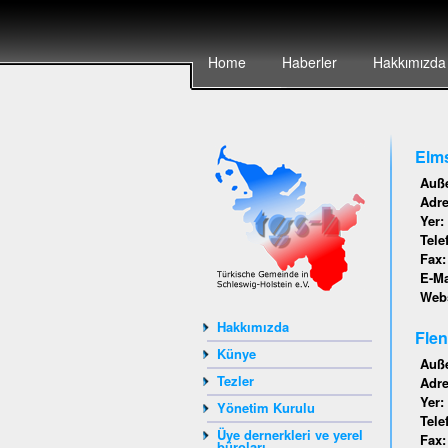
Home
Haberler
Hakkımızda
Elms
Auße
Adr
Yer:
Tele
Fax
E-Ma
Webs
Hakkımızda
Flen
Künye
Auße
Tezler
Adr
Yer:
Yönetim Kurulu
Tele
Üye dernerkleri ve yerel
Fax
büroları