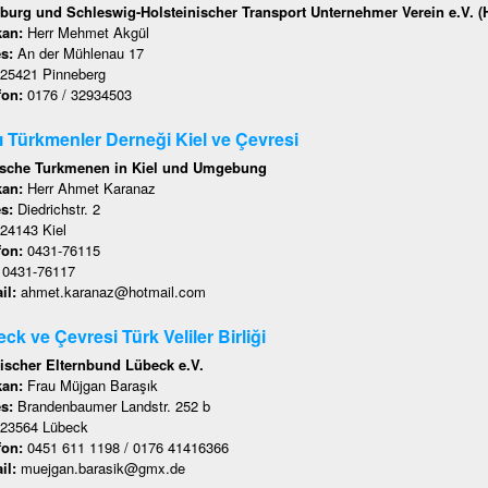
urg und Schleswig-Holsteinischer Transport Unternehmer Verein e.V. 
kan:
Herr Mehmet Akgül
es:
An der Mühlenau 17
25421 Pinneberg
fon:
0176 / 32934503
lı Türkmenler Derneği Kiel ve Çevresi
ische Turkmenen in Kiel und Umgebung
kan:
Herr Ahmet Karanaz
es:
Diedrichstr. 2
24143 Kiel
fon:
0431-76115
:
0431-76117
il:
ahmet.karanaz@hotmail.com
ck ve Çevresi Türk Veliler Birliği
ischer Elternbund Lübeck e.V.
kan:
Frau Müjgan Baraşık
es:
Brandenbaumer Landstr. 252 b
23564 Lübeck
fon:
0451 611 1198 / 0176 41416366
il:
muejgan.barasik@gmx.de