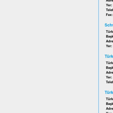
Adr
Yer:
Tele
Fax
Schw
Türk
Baş
Adr
Yer:
Türk
Türk
Baş
Adr
Yer:
Tele
Türk
Türk
Baş
Adr