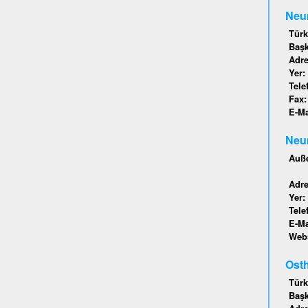
Neu
Türk
Baş
Adr
Yer:
Tele
Fax
E-Ma
Neu
Auße
Adr
Yer:
Tele
E-Ma
Webs
Osth
Türk
Baş