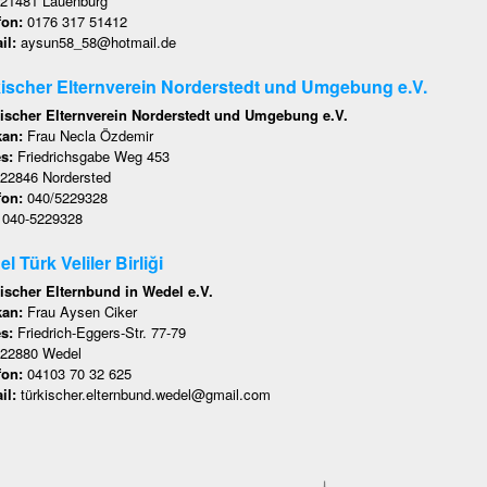
21481 Lauenburg
fon:
0176 317 51412
il:
aysun58_58@hotmail.de
ischer Elternverein Norderstedt und Umgebung e.V.
ischer Elternverein Norderstedt und Umgebung e.V.
kan:
Frau Necla Özdemir
es:
Friedrichsgabe Weg 453
22846 Nordersted
fon:
040/5229328
:
040-5229328
l Türk Veliler Birliği
ischer Elternbund in Wedel e.V.
kan:
Frau Aysen Ciker
es:
Friedrich-Eggers-Str. 77-79
22880 Wedel
fon:
04103 70 32 625
il:
türkischer.elternbund.wedel@gmail.com