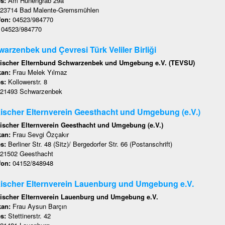
es:
Am Hünengrab 29a
23714 Bad Malente-Gremsmühlen
fon:
04523/984770
:
04523/984770
arzenbek und Çevresi Türk Veliler Birliği
ischer Elternbund Schwarzenbek und Umgebung e.V. (TEVSU)
kan:
Frau Melek Yılmaz
es:
Kollowerstr. 8
21493 Schwarzenbek
ischer Elternverein Geesthacht und Umgebung (e.V.)
ischer Elternverein Geesthacht und Umgebung (e.V.)
kan:
Frau Sevgi Özçakır
es:
Berliner Str. 48 (Sitz)/ Bergedorfer Str. 66 (Postanschrift)
21502 Geesthacht
fon:
04152/848948
ischer Elternverein Lauenburg und Umgebung e.V.
ischer Elternverein Lauenburg und Umgebung e.V.
kan:
Frau Aysun Barçın
es:
Stettinerstr. 42