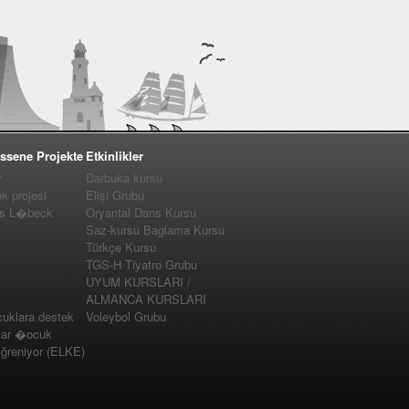
ssene Projekte
Etkinlikler
r
Darbuka kursu
 projesi
Elişi Grubu
us L�beck
Oryantal Dans Kursu
Saz-kursu Baglama Kursu
Türkçe Kursu
TGS-H Tiyatro Grubu
UYUM KURSLARI /
ALMANCA KURSLARI
cuklara destek
Voleybol Grubu
lar �ocuk
�ğreniyor (ELKE)