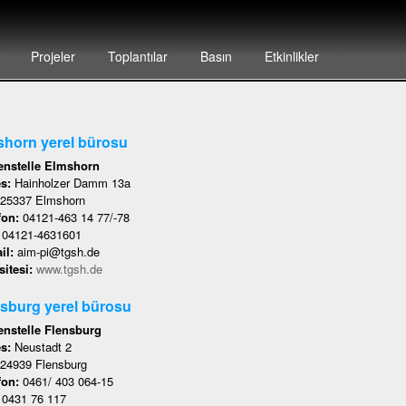
Projeler
Toplantılar
Basın
Etkinlikler
horn yerel bürosu
nstelle Elmshorn
es:
Hainholzer Damm 13a
25337 Elmshorn
fon:
04121-463 14 77/-78
:
04121-4631601
il:
aim-pi@tgsh.de
itesi:
www.tgsh.de
sburg yerel bürosu
nstelle Flensburg
es:
Neustadt 2
24939 Flensburg
fon:
0461/ 403 064-15
:
0431 76 117