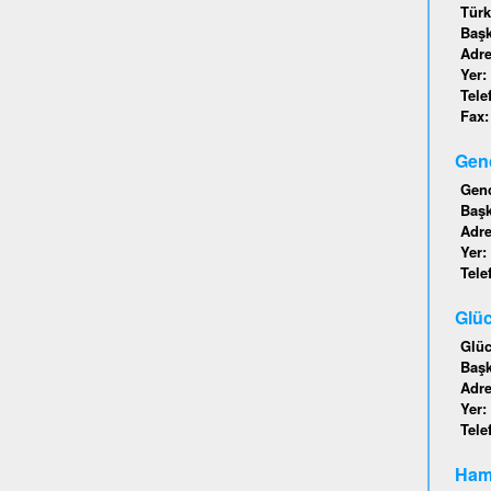
Türk
Baş
Adr
Yer:
Tele
Fax
Genc
Genc
Baş
Adr
Yer:
Tele
Glüc
Glüc
Baş
Adr
Yer:
Tele
Hamb