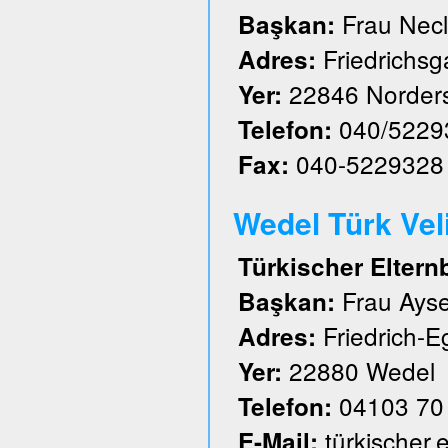
Frau Nec
Başkan:
Friedrichs
Adres:
22846 Norder
Yer:
040/5229
Telefon:
040-5229328
Fax:
Wedel Türk Velil
Türkischer Eltern
Frau Ayse
Başkan:
Friedrich-E
Adres:
22880 Wedel
Yer:
04103 70
Telefon:
türkischer
E-Mail: