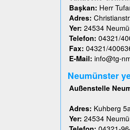
Herr Tufa
Başkan:
Christianstr
Adres:
24534 Neumün
Yer:
04321/40
Telefon:
04321/40063
Fax:
info@tg-n
E-Mail:
Neumünster ye
Außenstelle Neu
Kuhberg 5
Adres:
24534 Neumün
Yer:
04321-96
Telefon: