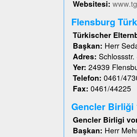
www.tg
Websitesi:
Flensburg Türk 
Türkischer Eltern
Herr Sed
Başkan:
Schlossstr.
Adres:
24939 Flensb
Yer:
0461/473
Telefon:
0461/44225
Fax:
Gencler Birliği
Gencler Birligi vo
Herr Meh
Başkan: