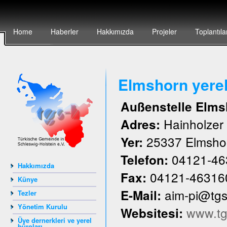
Home
Haberler
Hakkımızda
Projeler
Toplantıla
Elmshorn yere
Außenstelle Elms
Hainholze
Adres:
25337 Elmsho
Yer:
04121-46
Telefon:
Hakkımızda
04121-46316
Fax:
Künye
aim-pi@tg
E-Mail:
Tezler
Yönetim Kurulu
www.tg
Websitesi:
Üye dernerkleri ve yerel
büroları