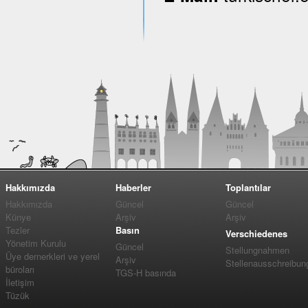
Hakkımızda
Haberler
Toplantılar
Hakkımızda
Güncel
Güncel
Künye
Arşiv
Arşiv
Tezler
Basın
Verschiedenes
Yönetim Kurulu
Güncel
Stellungnahmen
Üye dernerkleri ve yerel
Arşiv
Stellenausschreibun
büroları
TGS-H basında
İletişim
Tüzük