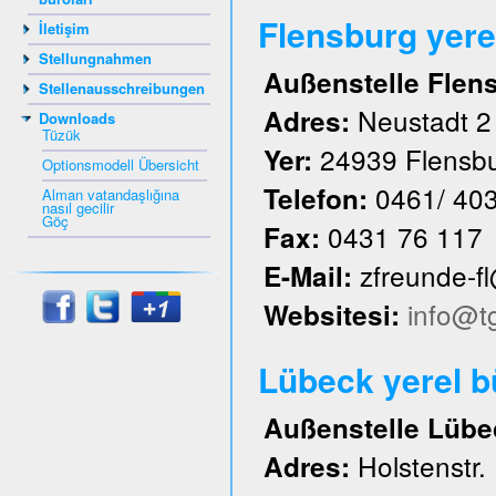
Flensburg yere
İletişim
Stellungnahmen
Außenstelle Flen
Stellenausschreibungen
Neustadt 2
Adres:
Downloads
Tüzük
24939 Flensb
Yer:
Optionsmodell Übersicht
0461/ 40
Telefon:
Alman vatandaşlığına
nasıl gecilir
Göç
0431 76 117
Fax:
zfreunde-f
E-Mail:
info@t
Websitesi:
Lübeck yerel 
Außenstelle Lübe
Holstenstr.
Adres: