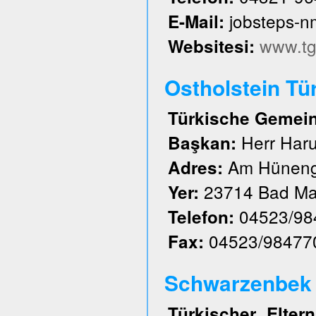
jobsteps-
E-Mail:
www.tg
Websitesi:
Ostholstein Tü
Türkische Gemeind
Herr Har
Başkan:
Am Hüneng
Adres:
23714 Bad Ma
Yer:
04523/98
Telefon:
04523/98477
Fax:
Schwarzenbek u
Türkischer Elte