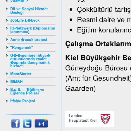
Vitamin P
Çokkültürlü tartı
Dil ve Sosyal Hizmet
Desteği
Resmi daire ve 
JobLife L�beck
Eğitim konularınd
IQ-Netzwerk (Diplomanın
tanınması)
Anne �ocuk projesi
Çalışma Ortaklarım
"Rengarenk"
G��menlere ihtiya�
Kiel Büyükşehir Be
durumlarında eyalet -
�apında danışmanlık
Güneydoğu Bürosu (E
hizmeti
MomStarter
(Amt für Gesundheit
BIMSH
Gaarden)
B.u.S. – ‘Eğitim ve
Eğlence Projesi’
İtfaiye Projesi