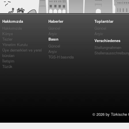
Hakkımızda
Haberler
Toplantılar
Hakkımızda
Güncel
Güncel
Künye
Arşiv
Arşiv
Tezler
Basın
Verschiedenes
Yönetim Kurulu
Güncel
Stellungnahmen
Üye dernerkleri ve yerel
Arşiv
Stellenausschreibun
büroları
TGS-H basında
İletişim
Tüzük
©
2026 by Türkische 