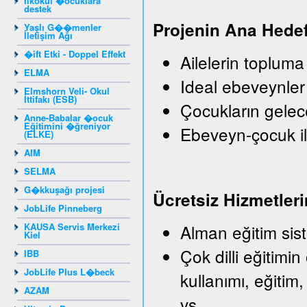
Ilkokul �ocuklara
destek
Projenin Ana Hedef
Yaşlı G��menler
İletişim Ağı
�ift Etki - Doppel Effekt
Ailelerin topluma
ELMA
Ideal ebeveynler
Elmshorn Veli- Okul
İttifakı (ESB)
Çocukların gelec
Anne-Babalar �ocuk
Eğitimini �ğreniyor
Ebeveyn-çocuk il
(ELKE)
AIM
SELMA
G�kkuşağı projesi
Ü
crets
iz
Hizmetleri
JobLife Pinneberg
KAUSA Servis Merkezi
Alman eğitim sist
Kiel
Çok dilli eğitimin
IBB
JobLife Plus L�beck
kullanımı, eğitim,
AZAM
vs.