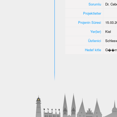
Sorumlu
Dr. Ce
Projektleiter
Projenin Süresi
15.03.2
Yer(ler)
Kiel
Üstlenici
Schlesw
Hedef kitle
G��men 