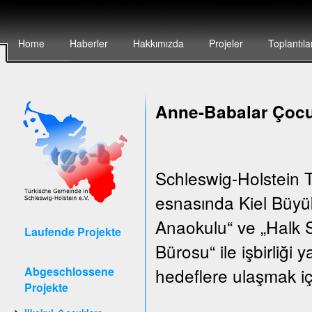
Home
Haberler
Hakkımızda
Projeler
Toplantıla
Anne-Babalar Çocu
Schleswig-Holstein T
esnasında Kiel Büyük
Anaokulu“ ve „Halk S
Laufende Projekte
Bürosu“ ile işbirliği
Abgeschlossene
hedeflere ulaşmak iç
Projekte