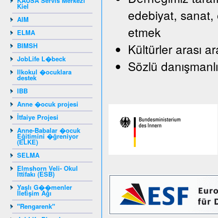
KAUSA Servis Merkezi
Kiel
edebiyat, sanat, 
AIM
etmek
ELMA
Kültürler arası a
BIMSH
JobLife L�beck
Sözlü danışmanlı
Ilkokul �ocuklara
destek
IBB
Anne �ocuk projesi
İtfaiye Projesi
Anne-Babalar �ocuk
Eğitimini �ğreniyor
(ELKE)
SELMA
Elmshorn Veli- Okul
İttifakı (ESB)
Yaşlı G��menler
İletişim Ağı
"Rengarenk"