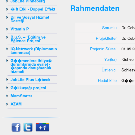
JobLife Pinneberg
Rahmendaten
�ift Etki - Doppel Effekt
Dil ve Sosyal Hizmet
Desteği
Sorumlu
Dr. Ce
Vitamin P
B.u.S. – ‘Eğitim ve
Projektleiter
Dr. Ce
Eğlence Projesi’
IQ-Netzwerk (Diplomanın
Projenin Süresi
01.05.2
tanınması)
Yer(ler)
Kiel v
G��menlere ihtiya�
durumlarında eyalet -
�apında danışmanlık
Üstlenici
Schlesw
hizmeti
JobLife Plus L�beck
Hedef kitle
G��me
G�kkuşağı projesi
MomStarter
AZAM