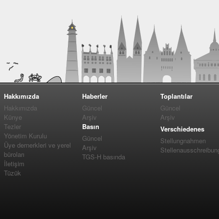
Hakkımızda
Haberler
Toplantılar
Hakkımızda
Güncel
Güncel
Künye
Arşiv
Arşiv
Tezler
Basın
Verschiedenes
Yönetim Kurulu
Güncel
Stellungnahmen
Üye dernerkleri ve yerel
Arşiv
Stellenausschreibun
büroları
TGS-H basında
İletişim
Tüzük