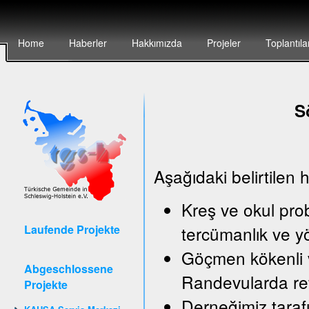
Home
Haberler
Hakkımızda
Projeler
Toplantıla
S
Aşağıdaki belirtilen 
Kreş ve okul pro
Laufende Projekte
tercümanlık ve y
Göçmen kökenli v
Abgeschlossene
Randevularda ref
Projekte
Derneğimiz taraf