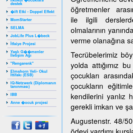
destek
öğretmenler arasın
�ift Etki - Doppel Effekt
ile ilgili dersl
MomStarter
SELMA
olmalarının yanınd
JobLife Plus L�beck
verme olanağına sah
İtfaiye Projesi
Yaşlı G��menler
Tecrübelerimiz böy
İletişim Ağı
yolda attığımız bu
"Rengarenk"
Elmshorn Veli- Okul
çocukları arasınd
İttifakı (ESB)
IQ-Netzwerk (Diplomanın
çocukların eğitiml
tanınması)
kendilerini yanlız 
IBB
Anne �ocuk projesi
gerekli imkan ve şa
Augustenstr. 48/50
ödevi yardımı kursl