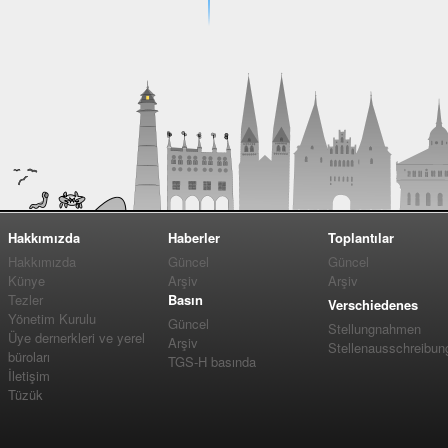
Hakkımızda
Haberler
Toplantılar
Hakkımızda
Güncel
Güncel
Künye
Arşiv
Arşiv
Tezler
Basın
Verschiedenes
Yönetim Kurulu
Güncel
Stellungnahmen
Üye dernerkleri ve yerel
Arşiv
Stellenausschreibun
büroları
TGS-H basında
İletişim
Tüzük