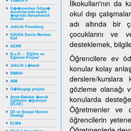
Vitamin P
İlkokulları'nın da k
G��menlere ihtiya�
okul dışı çalışmala
durumlarında eyalet -
�apında danışmanlık
hizmeti
adı altında bir ç
JobLife Pinneberg
çocuklarını ve ve
KAUSA Servis Merkezi
Kiel
desteklemek, bilgile
AZAM
B.u.S. – ‘Eğitim ve
Öğrencilere ev öd
Eğlence Projesi’
JobLife L�beck
konular kolay anlaşı
BIMSH
derslere/kurslara
AIM
gözleme olanağı ve
G�kkuşağı projesi
Anne-Babalar �ocuk
konularda desteğe i
Eğitimini �ğreniyor
(ELKE)
Öğretmenler ve ok
Dil ve Sosyal Hizmet
Desteği
öğrencilerin yeten
ELMA
Öğretmenlerle devaml
Ilkokul �ocuklara