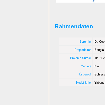
Rahmendaten
Sorumlu
Dr. Ce
Projektleiter
Song�l
Projenin Süresi
12.01.2
Yer(ler)
Kiel
Üstlenici
Schlesw
Hedef kitle
Yabancı 