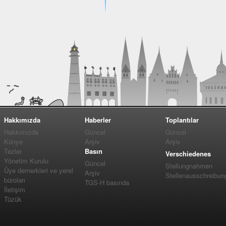
Hakkımızda
Haberler
Toplantılar
Hakkımızda
Güncel
Güncel
Künye
Arşiv
Arşiv
Tezler
Basın
Verschiedenes
Yönetim Kurulu
Güncel
Stellungnahmen
Üye dernerkleri ve yerel
Arşiv
Stellenausschreibun
büroları
TGS-H basında
İletişim
Tüzük