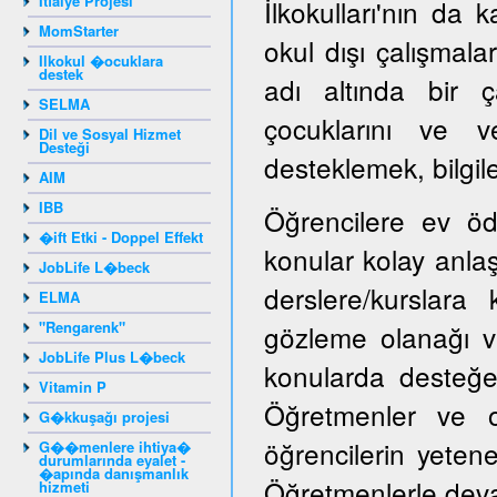
İtfaiye Projesi
İlkokulları'nın da k
MomStarter
okul dışı çalışmala
Ilkokul �ocuklara
destek
adı altında bir ç
SELMA
çocuklarını ve ve
Dil ve Sosyal Hizmet
Desteği
desteklemek, bilgile
AIM
IBB
Öğrencilere ev öd
�ift Etki - Doppel Effekt
konular kolay anlaşı
JobLife L�beck
derslere/kurslara
ELMA
"Rengarenk"
gözleme olanağı ve
JobLife Plus L�beck
konularda desteğe i
Vitamin P
Öğretmenler ve ok
G�kkuşağı projesi
öğrencilerin yeten
G��menlere ihtiya�
durumlarında eyalet -
�apında danışmanlık
Öğretmenlerle devaml
hizmeti