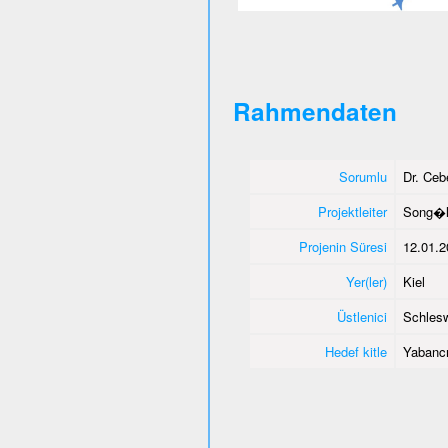
Rahmendaten
Sorumlu
Dr. Ce
Projektleiter
Song�l
Projenin Süresi
12.01.2
Yer(ler)
Kiel
Üstlenici
Schlesw
Hedef kitle
Yabancı 