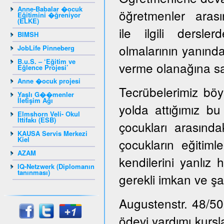
Anne-Babalar �ocuk
öğretmenler arasın
Eğitimini �ğreniyor
(ELKE)
ile ilgili dersl
BIMSH
olmalarının yanınd
JobLife Pinneberg
B.u.S. – ‘Eğitim ve
verme olanağına sah
Eğlence Projesi’
Anne �ocuk projesi
Tecrübelerimiz böy
Yaşlı G��menler
İletişim Ağı
yolda attığımız bu
Elmshorn Veli- Okul
İttifakı (ESB)
çocukları arasınd
KAUSA Servis Merkezi
Kiel
çocukların eğitiml
AZAM
kendilerini yanlız 
IQ-Netzwerk (Diplomanın
tanınması)
gerekli imkan ve şa
Augustenstr. 48/50
ödevi yardımı kursl