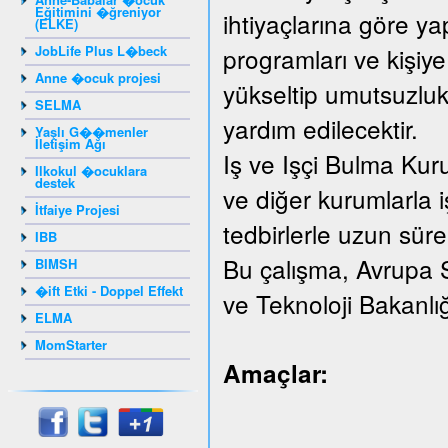
Eğitimini �ğreniyor
ihtiyaçlarına göre yap
(ELKE)
JobLife Plus L�beck
programları ve kişiye
Anne �ocuk projesi
yükseltip umutsuzluk
SELMA
yardım edilecektir.
Yaşlı G��menler
İletişim Ağı
Iş ve Işçi Bulma Kur
Ilkokul �ocuklara
destek
ve diğer kurumlarla iş
İtfaiye Projesi
tedbirlerle uzun süreli
IBB
Bu çalışma, Avrupa 
BIMSH
�ift Etki - Doppel Effekt
ve Teknoloji Bakanlı
ELMA
MomStarter
Amaçlar: