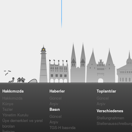
Hakkımızda
Haberler
Toplantılar
Hakkımızda
Güncel
Güncel
Künye
Arşiv
Arşiv
Tezler
Basın
Verschiedenes
Yönetim Kurulu
Güncel
Stellungnahmen
Üye dernerkleri ve yerel
Arşiv
Stellenausschreibun
büroları
TGS-H basında
İletişim