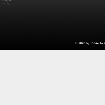
Tüzük
©
2026 by Türkische 