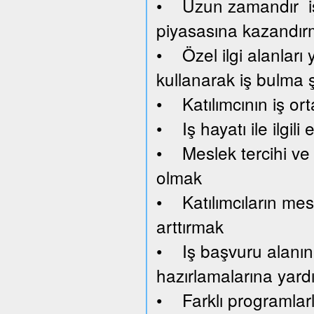
• Uzun zamandır işsi
piyasasına kazandı
• Özel ilgi alanları y
kullanarak iş bulma 
• Katılımcının iş or
• Iş hayatı ile ilgil
• Meslek tercihi ve 
olmak
• Katılımcıların mesl
arttırmak
• Iş başvuru alanını
hazırlamalarına yard
• Farklı programlar