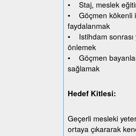
• Staj, meslek eğiti
• Göçmen kökenli işv
faydalanmak
• Istihdam sonrası y
önlemek
• Göçmen bayanlara 
sağlamak
Hedef Kitlesi:
Geçerli mesleki yeterl
ortaya çıkararak kend