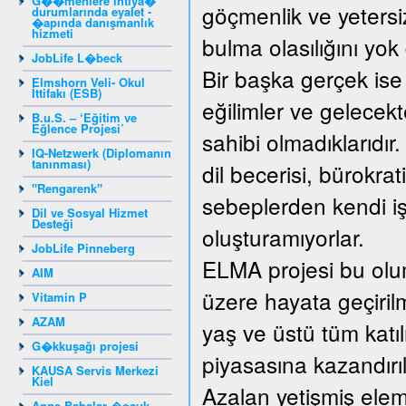
G��menlere ihtiya�
göçmenlik ve yetersiz
durumlarında eyalet -
�apında danışmanlık
hizmeti
bulma olasılığını yo
JobLife L�beck
Bir başka gerçek ise
Elmshorn Veli- Okul
İttifakı (ESB)
eğilimler ve gelecek
B.u.S. – ‘Eğitim ve
Eğlence Projesi’
sahibi olmadıklarıdır
IQ-Netzwerk (Diplomanın
tanınması)
dil becerisi, bürokrat
"Rengarenk"
sebeplerden kendi işy
Dil ve Sosyal Hizmet
Desteği
oluşturamıyorlar.
JobLife Pinneberg
ELMA projesi bu olum
AIM
üzere hayata geçirilm
Vitamin P
AZAM
yaş ve üstü tüm katıl
G�kkuşağı projesi
piyasasına kazandırıl
KAUSA Servis Merkezi
Kiel
Azalan yetişmiş elema
Anne-Babalar �ocuk