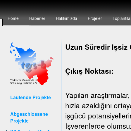
Home
Haberler
Hakkımızda
Projeler
Toplantıla
Uzun Süredir Işsiz 
Çıkış Noktası:
Yapılan araştırmalar,
Laufende Projekte
hızla azaldığını ort
işgücü potansiyeller
Abgeschlossene
Projekte
Işverenlerde olumsuz