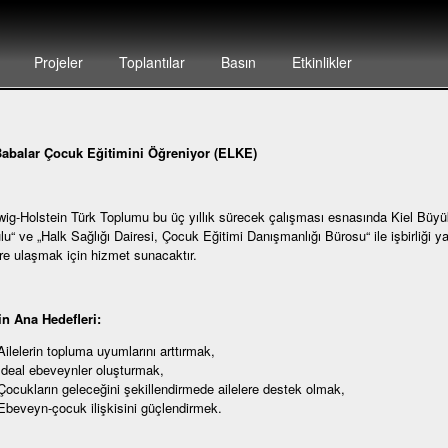
Projeler
Toplantılar
Basın
Etkinlikler
abalar Çocuk Eğitimini Öğreniyor (ELKE)
ig-Holstein Türk Toplumu bu üç yıllık sürecek çalışması esnasında Kiel Büyü
u“ ve „Halk Sağlığı Dairesi, Çocuk Eğitimi Danışmanlığı Bürosu“ ile işbirliği y
re ulaşmak için hizmet sunacaktır.
in Ana Hedefleri:
Ailelerin topluma uyumlarını arttırmak,
Ideal ebeveynler oluşturmak,
Çocukların geleceğini şekillendirmede ailelere destek olmak,
Ebeveyn-çocuk ilişkisini güçlendirmek.