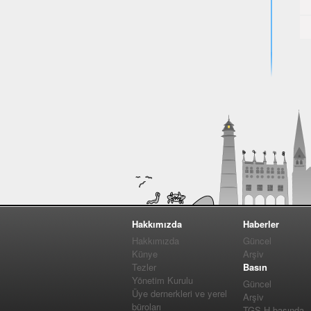
Hakkımızda
Haberler
Hakkımızda
Güncel
Künye
Arşiv
Tezler
Basın
Yönetim Kurulu
Güncel
Üye dernerkleri ve yerel
Arşiv
büroları
TGS-H basında