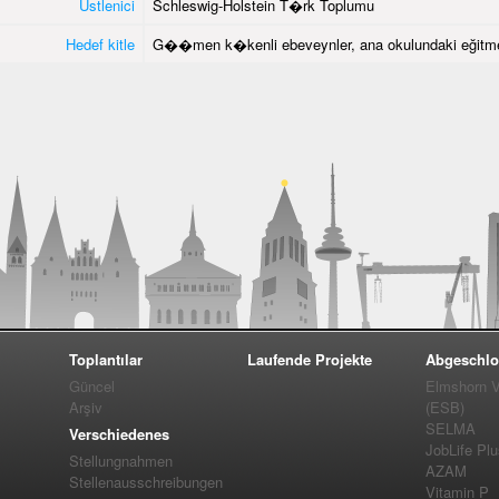
Üstlenici
Schleswig-Holstein T�rk Toplumu
Hedef kitle
G��men k�kenli ebeveynler, ana okulundaki eğitme
Toplantılar
Laufende Projekte
Abgeschlo
Güncel
Elmshorn Vel
Arşiv
(ESB)
SELMA
Verschiedenes
JobLife Pl
Stellungnahmen
AZAM
Stellenausschreibungen
Vitamin P