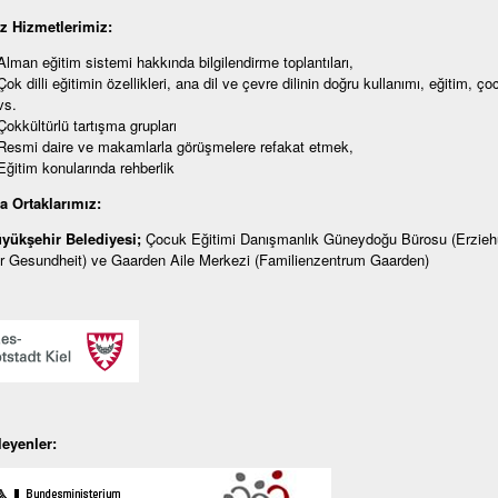
iz
Hizmetlerimiz:
Alman eğitim sistemi hakkında bilgilendirme toplantıları,
Çok dilli eğitimin özellikleri, ana dil ve çevre dilinin doğru kullanımı, eğitim, ço
vs.
Çokkültürlü tartışma grupları
Resmi daire ve makamlarla görüşmelere refakat etmek,
Eğitim konularında rehberlik
a Ortaklarımız:
üyükşehir Belediyesi;
Çocuk Eğitimi Danışmanlık Güneydoğu Bürosu (Erziehu
r Gesundheit) ve Gaarden Aile Merkezi (Familienzentrum Gaarden)
leyenler: