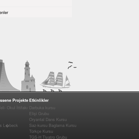
nler
ssene Projekte
Etkinlikler
i- Okul İttifakı
Darbuka kursu
Elişi Grubu
Oryantal Dans Kursu
us L�beck
Saz-kursu Baglama Kursu
Türkçe Kursu
TGS-H Tiyatro Grubu