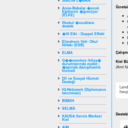
JobLife L�beck
Ü
crets
Anne-Babalar �ocuk
Eğitimini �ğreniyor
(ELKE)
Ilkokul �ocuklara
destek
�ift Etki - Doppel Effekt
Elmshorn Veli- Okul
İttifakı (ESB)
Çalışm
ELMA
G��menlere ihtiya�
Kiel B
durumlarında eyalet -
(Amt fü
�apında danışmanlık
hizmeti
Dil ve Sosyal Hizmet
Desteği
IQ-Netzwerk (Diplomanın
tanınması)
BIMSH
SELMA
Destek
KAUSA Servis Merkezi
Kiel
AIM