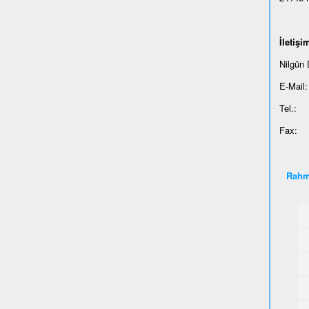
İ
leti
ş
im
Nilgün
E-Mail:
Tel.: 
Fax: 
Rahm