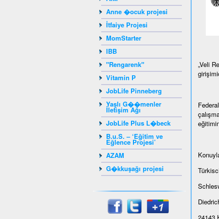
Anne �ocuk projesi
İtfaiye Projesi
MomStarter
IBB
"Rengarenk"
„Veli R
girişimid
Vitamin P
JobLife Pinneberg
Yaşlı G��menler
Federal
İletişim Ağı
çalışma
JobLife Plus L�beck
eğitimi
B.u.S. – ‘Eğitim ve
Eğlence Projesi’
Konuyla
AZAM
G�kkuşağı projesi
Türkis
Schlesw
Diedrich
24143 K