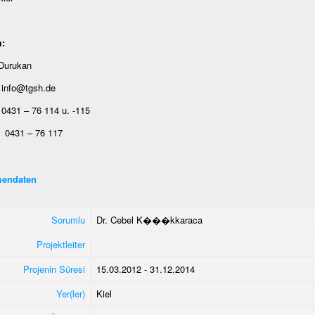
:
 Durukan
 info@tgsh.de
0431 – 76 114 u. -115
0431 – 76 117
endaten
Sorumlu
Dr. Cebel K���kkaraca
Projektleiter
Projenin Süresi
15.03.2012 - 31.12.2014
Yer(ler)
Kiel