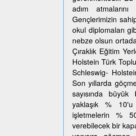
adım atmalarını 
Gençlerimizin sahi
okul diplomaları gib
nebze olsun ortada
Çıraklık Eğitim Yer
Holstein Türk Toplu
Schleswig- Holstei
Son yıllarda göçmen
sayısında büyük 
yaklaşık % 10'u
işletmelerin % 5
verebilecek bir kap
yanısıra göçmen 