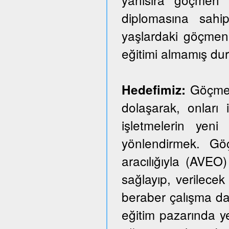
diplomasına sahi
yaşlardaki göçmen
eğitimi almamış du
Göçmen 
Hedefimiz:
dolaşarak, onları i
işletmelerin yeni
yönlendirmek. Göçm
aracılığıyla (AVEO)
sağlayıp, verilecek 
beraber çalışma dai
eğitim pazarında y