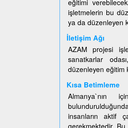
eğitimi verebilece
işletmelerin bu düz
ya da düzenleyen ku
İletişim Ağı
AZAM projesi işl
sanatkarlar odası
düzenleyen eğitim ku
Kısa Betimleme
Almanya`nın iç
bulundurulduğun
insanların aktif ç
gerekmektedir. Bu 