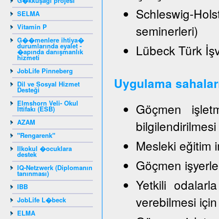
G�kkuşağı projesi
Schleswig-Hol
SELMA
Vitamin P
seminerleri)
G��menlere ihtiya�
durumlarında eyalet -
Lübeck Türk İşve
�apında danışmanlık
hizmeti
JobLife Pinneberg
Uygulama sahalar
Dil ve Sosyal Hizmet
Desteği
Elmshorn Veli- Okul
Göçmen işletme
İttifakı (ESB)
AZAM
bilgilendirilmes
"Rengarenk"
Mesleki eğitim 
Ilkokul �ocuklara
destek
Göçmen işyerleri
IQ-Netzwerk (Diplomanın
tanınması)
Yetkili odalarla
IBB
verebilmesi için
JobLife L�beck
ELMA