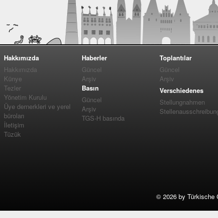
Hakkımızda
Haberler
Toplantılar
Hakkımızda
Güncel
Güncel
Künye
Arşiv
Arşiv
Tezler
Basın
Verschiedenes
Yönetim Kurulu
Güncel
Stellungnahmen
Üye dernerkleri ve yerel
Arşiv
Stellenausschreibun
büroları
TGS-H basında
İletişim
Tüzük
©
2026 by Türkische 