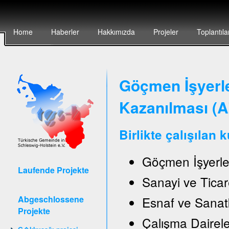
Home
Haberler
Hakkımızda
Projeler
Toplantıla
Göçmen İşyerler
Kazanılması (
Birlikte çalışılan 
Göçmen İşyerle
Laufende Projekte
Sanayi ve Ticar
Abgeschlossene
Esnaf ve Sanat
Projekte
Çalışma Daireler