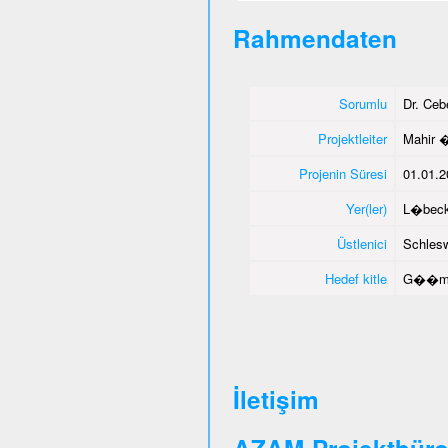
Rahmendaten
Sorumlu
Dr. Ce
Projektleiter
Mahir 
Projenin Süresi
01.01.2
Yer(ler)
L�beck
Üstlenici
Schlesw
Hedef kitle
G��men
İletişim