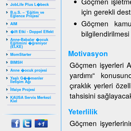
Göçmen işletmele
JobLife Plus L�beck
için gerekli de
B.u.S. – ‘Eğitim ve
Eğlence Projesi’
Göçmen kamuo
AIM
bilgilendirilmesi
�ift Etki - Doppel Effekt
Anne-Babalar �ocuk
Eğitimini �ğreniyor
(ELKE)
Motivasyon
MomStarter
BIMSH
Göçmen işyerleri AZ
Anne �ocuk projesi
yardımı“ konusund
Yaşlı G��menler
İletişim Ağı
çıraklık yerleri öze
İtfaiye Projesi
tahsisini sağlayacak
KAUSA Servis Merkezi
Kiel
Yeterlilik
Göçmen işyerlerinin 