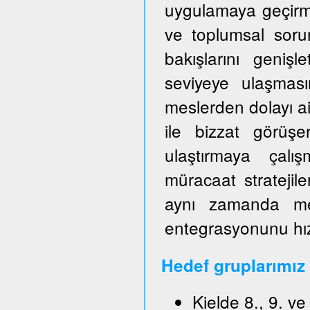
uygulamaya geçirm
ve toplumsal sorun
bakışlarını genişl
seviyeye ulaşmas
meslerden dolayı ai
ile bizzat görüşe
ulaştırmaya çalışm
müracaat stratejile
aynı zamanda mes
entegrasyonunu hızl
Hedef gruplarımız
Kielde 8., 9. v