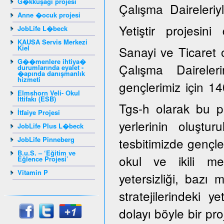
G�kkuşağı projesi
Çalışma Daireleriy
Anne �ocuk projesi
Yetiştir projesi
JobLife L�beck
KAUSA Servis Merkezi
Kiel
Sanayi ve Ticaret 
G��menlere ihtiya�
Çalışma Daireler
durumlarında eyalet -
�apında danışmanlık
hizmeti
gençlerimiz için 14
Elmshorn Veli- Okul
İttifakı (ESB)
Tgs-h olarak bu p
İtfaiye Projesi
yerlerinin oluştur
JobLife Plus L�beck
JobLife Pinneberg
tesbitimizde gençle
B.u.S. – ‘Eğitim ve
okul ve ikili mes
Eğlence Projesi’
Vitamin P
yetersizliği, bazı
stratejilerindeki y
dolayı böyle bir pro