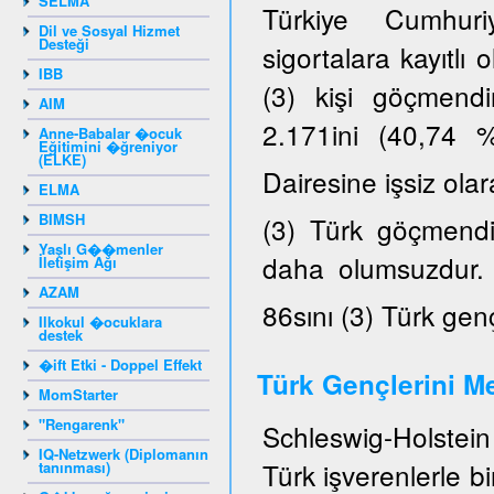
SELMA
Türkiye Cumhuriy
Dil ve Sosyal Hizmet
Desteği
sigortalara kayıtlı
IBB
(3) kişi göçmendi
AIM
2.171ini (40,74 
Anne-Babalar �ocuk
Eğitimini �ğreniyor
(ELKE)
Dairesine işsiz ola
ELMA
BIMSH
(3) Türk göçmendir
Yaşlı G��menler
daha olumsuzdur. K
İletişim Ağı
AZAM
86sını (3) Türk gen
Ilkokul �ocuklara
destek
�ift Etki - Doppel Effekt
Türk Gençlerini Me
MomStarter
"Rengarenk"
Schleswig-Holstein 
IQ-Netzwerk (Diplomanın
Türk işverenlerle b
tanınması)