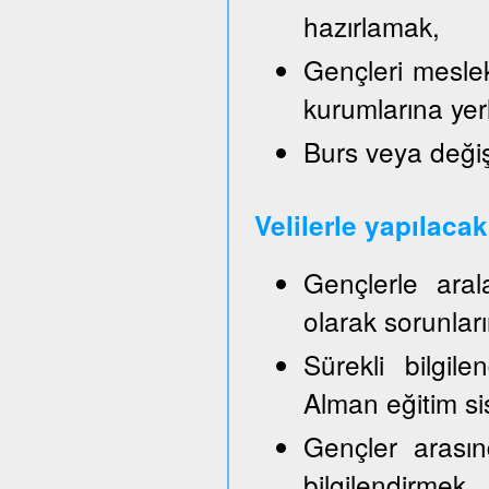
hazırlamak,
Gençleri mesle
kurumlarına yer
Burs veya değiş
Velilerle yapılaca
Gençlerle aral
olarak sorunla
Sürekli bilgil
Alman eğitim sis
Gençler arasın
bilgilendirmek,