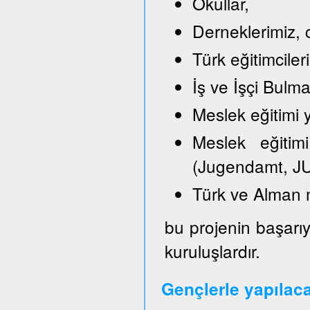
Okullar,
Derneklerimiz, c
Türk eğitimciler
İş ve İşçi Bulm
Meslek eğitimi y
Meslek eğitimi
(Jugendamt, JU
Türk ve Alman 
bu projenin başarıy
kuruluşlardır.
Gençlerle yapılac