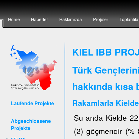
Home
Haberler
Hakkımızda
Projeler
Toplantıla
KIEL IBB PROJ
Türk Gençlerin
hakkında kısa b
Rakamlarla Kielde
Laufende Projekte
Şu anda Kielde 22
Abgeschlossene
Projekte
(2) göçmendir (% 8