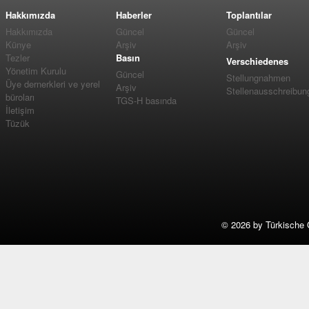
Hakkımızda
Haberler
Toplantılar
Hakkımızda
Güncel
Güncel
Künye
Arşiv
Arşiv
Tezler
Basın
Verschiedenes
Yönetim Kurulu
Güncel
Stellungnahmen
Üye dernerkleri ve yerel
Arşiv
Stellenausschreibun
büroları
TGS-H basında
İletişim
Tüzük
©
2026 by Türkische 