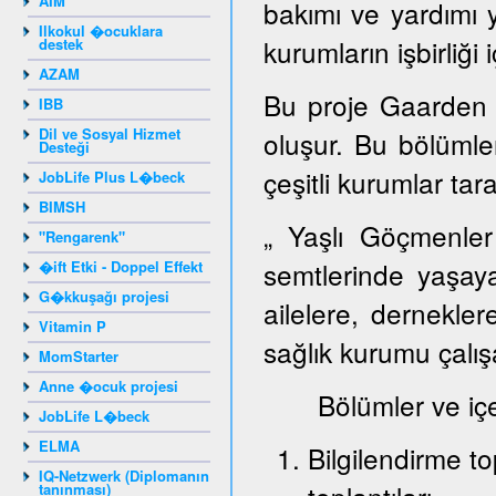
AIM
bakımı ve yardımı 
Ilkokul �ocuklara
kurumların işbirliği 
destek
AZAM
Bu proje Gaarden 
IBB
Dil ve Sosyal Hizmet
oluşur. Bu bölümlerd
Desteği
çeşitli kurumlar tar
JobLife Plus L�beck
BIMSH
„ Yaşlı Göçmenler
"Rengarenk"
semtlerinde yaşay
�ift Etki - Doppel Effekt
G�kkuşağı projesi
ailelere, dernekler
Vitamin P
sağlık kurumu çalışa
MomStarter
Anne �ocuk projesi
Bölümler ve içeri
JobLife L�beck
ELMA
Bilgilendirme to
IQ-Netzwerk (Diplomanın
tanınması)