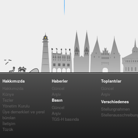
Hakkımızda
Haberler
Toplantılar
Hakkımızda
Güncel
Güncel
Künye
Arşiv
Arşiv
Tezler
Basın
Verschiedenes
Yönetim Kurulu
Güncel
Stellungnahmen
Üye dernerkleri ve yerel
Arşiv
Stellenausschreibun
büroları
TGS-H basında
İletişim
Tüzük