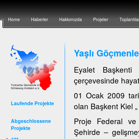
Home
Haberler
Hakkımızda
Projeler
Toplantıla
Yaşlı Göçmenler
Eyalet Başkent
çerçevesinde hayata
01 Ocak 2009 tari
Laufende Projekte
olan Başkent Kiel „ 
Proje Federal ve 
Abgeschlossene
Projekte
Şehirde – gelişmey