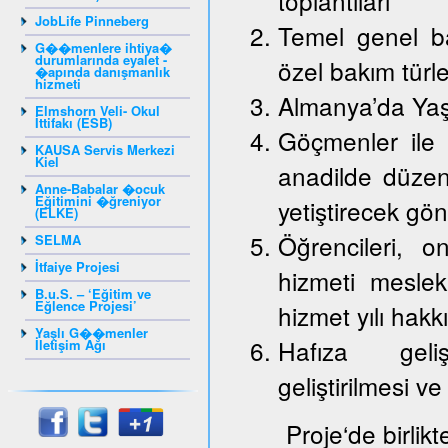
toplantıları
JobLife Pinneberg
Temel genel ba
G��menlere ihtiya�
durumlarında eyalet -
özel bakım türle
�apında danışmanlık
hizmeti
Almanya’da Yaş
Elmshorn Veli- Okul
İttifakı (ESB)
Göçmenler ile 
KAUSA Servis Merkezi
Kiel
anadilde düzenl
Anne-Babalar �ocuk
Eğitimini �ğreniyor
yetiştirecek gön
(ELKE)
Öğrencileri, on
SELMA
İtfaiye Projesi
hizmeti mesle
B.u.S. – ‘Eğitim ve
Eğlence Projesi’
hizmet yılı hakk
Yaşlı G��menler
Hafıza gelişt
İletişim Ağı
geliştirilmesi ve
Proje‘de birlik