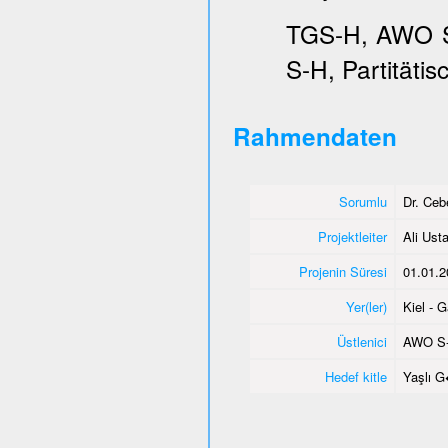
TGS-H, AWO SH
S-H, Partitätis
Rahmendaten
Sorumlu
Dr. Ce
Projektleiter
Ali Usta
Projenin Süresi
01.01.2
Yer(ler)
Kiel - 
Üstlenici
AWO S
Hedef kitle
Yaşlı 