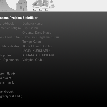
ssene Projekte
Etkinlikler
us L�beck
Darbuka kursu
enler İletişim
Elişi Grubu
Oryantal Dans Kursu
i- Okul İttifakı
Saz-kursu Baglama Kursu
Türkçe Kursu
cuklara destek
TGS-H Tiyatro Grubu
UYUM KURSLARI /
 projesi
ALMANCA KURSLARI
k (Diplomanın
Voleybol Grubu
e ihtiya�
a eyalet -
nışmanlık
lar �ocuk
�ğreniyor (ELKE)