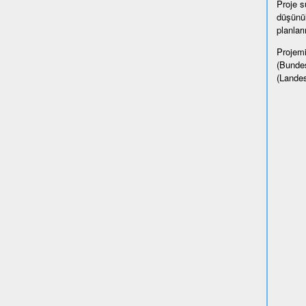
Proje sü
düşünül
planlar
Projemi
(Bundes
(Landes