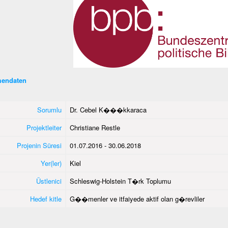
endaten
Sorumlu
Dr. Cebel K���kkaraca
Projektleiter
Christiane Restle
Projenin Süresi
01.07.2016 - 30.06.2018
Yer(ler)
Kiel
Üstlenici
Schleswig-Holstein T�rk Toplumu
Hedef kitle
G��menler ve itfaiyede aktif olan g�revliler