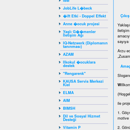
IBB
JobLife L�beck
Çıkış
�ift Etki - Doppel Effekt
Anne �ocuk projesi
Yaklaşı
iletişi
Yaşlı G��menler
İletişim Ağı
amacıyl
sayıya 
IQ-Netzwerk (Diplomanın
tanınması)
Arzu ed
AZAM
„Zusamm
Ilkokul �ocuklara
destek
Amaç
"Rengarenk"
Sloganı
KAUSA Servis Merkezi
Kiel
W
illko
ELMA
(Hoşge
AIM
ile proj
BIMSH
1. Göçm
Dil ve Sosyal Hizmet
motive
Desteği
Vitamin P
2. Gönü