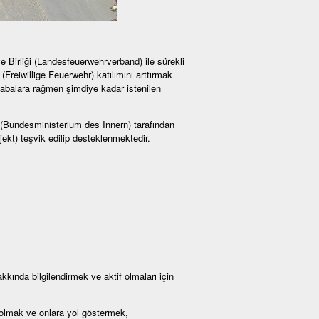
e Birliği (Landesfeuerwehrverband) ile sürekli
(Freiwillige Feuerwehr) katılımını arttırmak
abalara rağmen şimdiye kadar istenilen
ğı (Bundesministerium des Innern) tarafından
kt) teşvik edilip desteklenmektedir.
kkında bilgilendirmek ve aktif olmaları için
 olmak ve onlara yol göstermek,