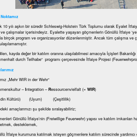
 Noktamız
k 10 yılı aşkın bir süredir Schleswig-Holstein Türk Toplumu olarak Eyalet İtfaiy
m ve çalışmalar içerisindeyiz. Eyalette yaşayan göçmenlerin Gönüllü İtfaiye ‘ye 
a birçok program ve organizasyonlar düzenlenmiştir. Ancak tüm çalışma ve ç
ulaşılamamıştır.
ilen, kayda değer bir katılım oranına ulaşılabilmesi amacıyla İçişleri Bakanlı
enhalt durch Teilhabe“ programı çerçevesinde İtfaiye Projesi (Feuerwehrproje
larımız
mız „Mehr WIR in der Wehr“
mmenskultur –
I
ntegration –
R
essourcenvielfalt (=
WIR
)
ldin Kültürü) (Uyum) (Çeşitlilik)
edeki amaçlarımızı şu şekilde sıralayabiliriz;
enleri Gönüllü İtfaiye’nin (Freiwillige Feuerwehr) yapısı ve katılım imkanları ha
 etmek, desteklemek,
llü İtfaiye kurumuna katılmak isteyen göçmenlere katılım sürecinde yardımcı