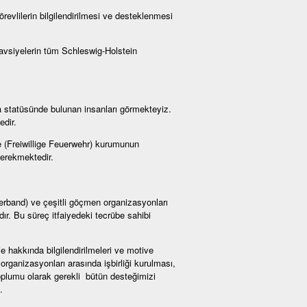
örevlilerin bilgilendirilmesi ve desteklenmesi
 tavsiyelerin tüm Schleswig-Holstein
a statüsünde bulunan insanları görmekteyiz.
edir.
iye (Freiwillige Feuerwehr) kurumunun
gerekmektedir.
rverband) ve çeşitli göçmen organizasyonları
ır. Bu süreç itfaiyedeki tecrübe sahibi
je hakkında bilgilendirilmeleri ve motive
organizasyonları arasında işbirliği kurulması,
oplumu olarak gerekli bütün desteğimizi
.