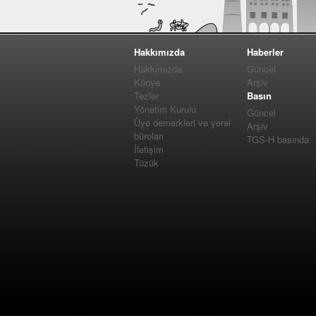
Hakkımızda
Haberler
Hakkımızda
Güncel
Künye
Arşiv
Tezler
Basın
Yönetim Kurulu
Güncel
Üye dernerkleri ve yerel
Arşiv
büroları
TGS-H basında
İletişim
Tüzük