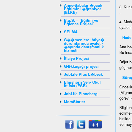
Anne-Babalar �ocuk
3. Kuru
Eğitimini �ğreniyor
(ELKE)
,
B.u.S. – ‘Eğitim ve
4. Mode
Eğlence Projesi’
eyaleti
SELMA
Hedef
G��menlere ihtiya�
durumlarında eyalet -
�apında danışmanlık
Ana hed
hizmeti
Bu insa
İtfaiye Projesi
Diğer h
G�kkuşağı projesi
göçmenl
JobLife Plus L�beck
Süre
Elmshorn Veli- Okul
İttifakı (ESB)
Öncelik
(Migran
JobLife Pinneberg
görevlil
MomStarter
Bilgile
edilmel
birlikt
vermeyi