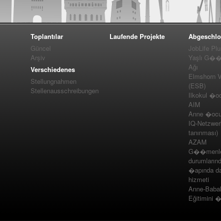
Toplantılar
Laufende Projekte
Abgeschlo
Güncel
JobLife Pl
Arşiv
Yaşlı G��m
Ağı
Verschiedenes
Elmshorn Vel
Stellungnahmen
(ESB)
Stellenausschreibungen
Ilkokul �o
AIM
Anne �ocuk
IQ-Netzwer
tanınması)
AZAM
G��menler
durumlarınd
�apında da
hizmeti
Anne-Baba
Eğitimini 