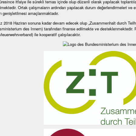
resince itfaiye ile sürekli temas içinde olup düzenli olarak yapılacak toplantılar
mektedir. Ortak çalışmaların ardından yapılacak durum değerlendirmeleri ve el
ın genişletilmesi amaçlanmaktadır.
z 2018 Haziran sonuna kadar devam edecek olup „Zusammenhalt durch Teilhab
ministerium des Innern) tarafından finanse edilmekte ve desteklenmektedir. Pro
feuerwehrverband) ile kooperatif çalışılacaktır.