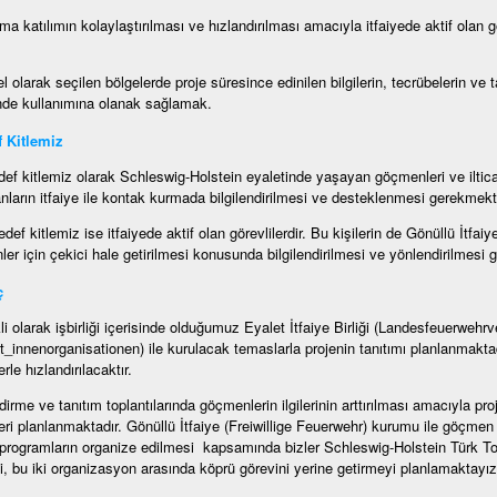
ma katılımın kolaylaştırılması ve hızlandırılması amacıyla itfaiyede aktif olan g
l olarak seçilen bölgelerde proje süresince edinilen bilgilerin, tecrübelerin ve
nde kullanımına olanak sağlamak.
 Kitlemiz
ef kitlemiz olarak Schleswig-Holstein eyaletinde yaşayan göçmenleri ve iltic
nların itfaiye ile kontak kurmada bilgilendirilmesi ve desteklenmesi gerekmekt
edef kitlemiz ise itfaiyede aktif olan görevlilerdir. Bu kişilerin de Gönüllü İtfa
er için çekici hale getirilmesi konusunda bilgilendirilmesi ve yönlendirilmesi 
ç
li olarak işbirliği içerisinde olduğumuz Eyalet İtfaiye Birliği (Landesfeuerweh
t_innenorganisationen) ile kurulacak temaslarla projenin tanıtımı planlanmaktad
erle hızlandırılacaktır.
ndirme ve tanıtım toplantılarında göçmenlerin ilgilerinin arttırılması amacıyla pro
eri planlanmaktadır. Gönüllü İtfaiye (Freiwillige Feuerwehr) kurumu ile göçmen 
e programların organize edilmesi kapsamında bizler Schleswig-Holstein Türk T
, bu iki organizasyon arasında köprü görevini yerine getirmeyi planlamaktayız