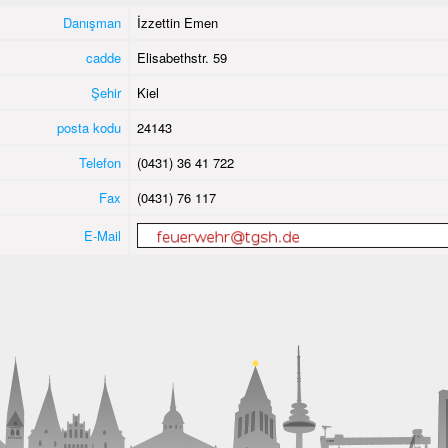
Danışman
İzzettin Emen
cadde
Elisabethstr. 59
Şehir
Kiel
posta kodu
24143
Telefon
(0431) 36 41 722
Fax
(0431) 76 117
E-Mail