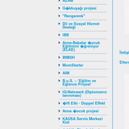
AZAM
G�kkuşağı projesi
"Rengarenk"
Dil ve Sosyal Hizmet
Desteği
IBB
Anne-Babalar �ocuk
Eğitimini �ğreniyor
(ELKE)
İleti
BIMSH
Elter
MomStarter
AIM
B.u.S. – ‘Eğitim ve
Eğlence Projesi’
IQ-Netzwerk (Diplomanın
tanınması)
�ift Etki - Doppel Effekt
Anne �ocuk projesi
KAUSA Servis Merkezi
Kiel