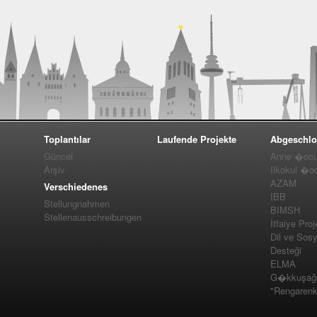
Toplantılar
Laufende Projekte
Abgeschlo
Güncel
Anne �ocuk
Arşiv
Ilkokul �o
AZAM
Verschiedenes
IBB
Stellungnahmen
BIMSH
Stellenausschreibungen
İtfaiye Proj
Dil ve Sos
Desteği
ELMA
G�kkuşağı 
"Rengarenk