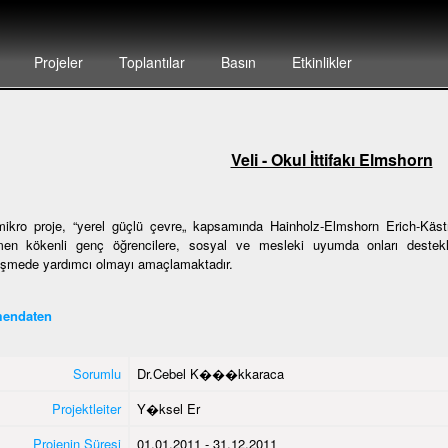
Projeler
Toplantılar
Basın
Etkinlikler
Veli - Okul İttifakı Elmshorn
ikro proje, “yerel güçlü çevre„ kapsamında Hainholz-Elmshorn Erich-Kästn
en kökenli genç öğrencilere, sosyal ve mesleki uyumda onları destekl
eşmede yardımcı olmayı amaçlamaktadır.
endaten
Sorumlu
Dr.Cebel K���kkaraca
Projektleiter
Y�ksel Er
Projenin Süresi
01.01.2011 - 31.12.2011