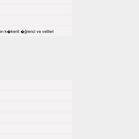
k�kenli �ğrenci ve velileri