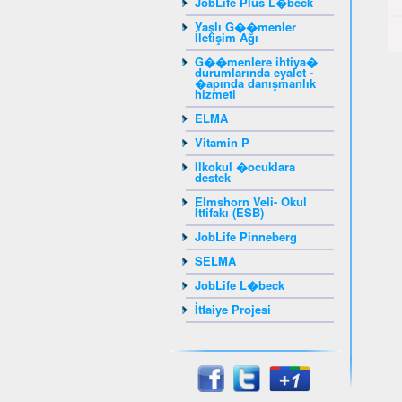
JobLife Plus L�beck
Yaşlı G��menler
İletişim Ağı
G��menlere ihtiya�
durumlarında eyalet -
�apında danışmanlık
hizmeti
ELMA
Vitamin P
Ilkokul �ocuklara
destek
Elmshorn Veli- Okul
İttifakı (ESB)
JobLife Pinneberg
SELMA
JobLife L�beck
İtfaiye Projesi