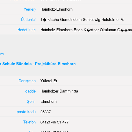
Yer(ler)
Hainholz-Elmshorn
Üstlenici
T�rkische Gemeinde in Schleswig-Holstein e. V.
Hedef kitle
Hainholz-Elmshorn Erich-K�stner Okulunun G��men 
şim
n-Schule-Bündnis - Projektbüro Elmshorn
Danışman
Yüksel Er
cadde
Hainholzer Damm 13a
Şehir
Elmshorn
posta kodu
25337
Telefon
04121-46 31 477