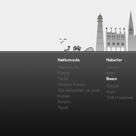
Hakkımızda
Haberler
Hakkımızda
Güncel
Künye
Arşiv
Tezler
Basın
Yönetim Kurulu
Güncel
Üye dernerkleri ve yerel
Arşiv
büroları
TGS-H basında
İletişim
Tüzük