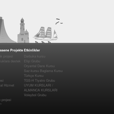
ssene Projekte
Etkinlikler
 projesi
Darbuka kursu
cuklara destek
Elişi Grubu
Oryantal Dans Kursu
Saz-kursu Baglama Kursu
Türkçe Kursu
esi
TGS-H Tiyatro Grubu
yal Hizmet
UYUM KURSLARI /
ALMANCA KURSLARI
Voleybol Grubu
projesi
"