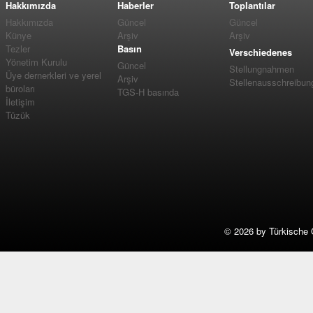
Hakkımızda
Haberler
Toplantılar
Hakkımızda
Güncel
Güncel
Künye
Arşiv
Arşiv
Tezler
Basın
Verschiedenes
Yönetim Kurulu
Güncel
Stellungnahmen
Üye dernerkleri ve yerel
Arşiv
Stellenausschreibun
büroları
TGS-H basında
İletişim
Tüzük
©
2026 by Türkische 