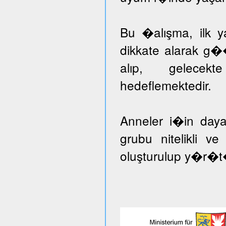
Bu �alışma, ilk ya
dikkate alarak g�
alıp, gelecekt
hedeflemektedir.
Anneler i�in day
grubu nitelikli v
oluşturulup y�r�t�