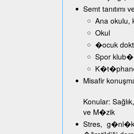
Semt tanıtımı v
Ana okulu, 
Okul
�ocuk dokt
Spor klub�
K�t�phan
Misafir konuşmac
Konular: Sağlık
ve M�zik
Stres, g�nl�k