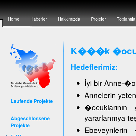
Home
Haberler
Hakkımızda
Projeler
Toplantıla
K���k �ocuk 
Hedeflerimiz:
İyi bir Anne-�oc
Annelerin yete
Laufende Projekte
�ocuklarının 
yararlanmya te
Abgeschlossene
Projekte
Ebeveynlerin �