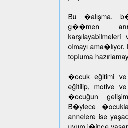
Bu �alışma, b�ny
g��men annele
karşılayabilmeleri
olmayı ama�lıyor.
topluma hazırlamayı
�ocuk eğitimi ve
eğitilip, motive v
�ocuğun gelişimi
B�ylece �ocuklar
annelere ise yaşad
uyum i�inde yaşam