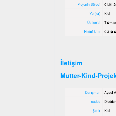
Projenin Süresi
01.01.2
Yer(ler)
Kiel
Üstlenici
T�rkisc
Hedef kitle
0-3 ��
İletişim
Mutter-Kind-Projek
Danışman
Aysel A
cadde
Diedrich
Şehir
Kiel