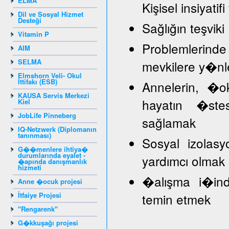
ELMA
Kişisel insiyat
Dil ve Sosyal Hizmet
Desteği
Sağlığın teşviki
Vitamin P
Problemlerind
AIM
SELMA
mevkilere y�nl
Elmshorn Veli- Okul
İttifakı (ESB)
Annelerin, �
KAUSA Servis Merkezi
hayatın �stes
Kiel
JobLife Pinneberg
sağlamak
IQ-Netzwerk (Diplomanın
tanınması)
Sosyal izolasy
G��menlere ihtiya�
durumlarında eyalet -
yardımcı olmak
�apında danışmanlık
hizmeti
�alışma i�inde
Anne �ocuk projesi
İtfaiye Projesi
temin etmek
"Rengarenk"
G�kkuşağı projesi