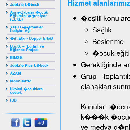
Hizmet alanlarımız
JobLife L�beck
Anne-Babalar �ocuk
Eğitimini �ğreniyor
�eşitli konular
(ELKE)
Yaşlı G��menler
Sağlık
İletişim Ağı
�ift Etki - Doppel Effekt
Beslenme
B.u.S. – ‘Eğitim ve
Eğlence Projesi’
�ocuk eğiti
BIMSH
Gerektiğinde a
JobLife Plus L�beck
AZAM
Grup toplantı
MomStarter
olanakları sun
Ilkokul �ocuklara
destek
IBB
Konular: �ocuk
k���k �ocuğa d
ve medya g�