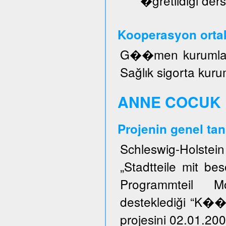
�ğretildiği ders
Kooperasyon ortak
G��men kurumları, 
Sağlık sigorta kuru
ANNE COCUK 
Projenin genel tan
Schleswig-Holstei
„Stadtteile mit b
Programmteil M
desteklediği “K�
projesini 02.01.200