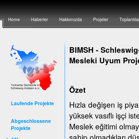
Home
Haberler
Hakkımızda
Projeler
Toplantıla
BIMSH
-
Schleswig-
Mesleki Uyum Proj
Özet
Hızla değişen iş piya
Laufende Projekte
yüksek vasıflı işçi is
Abgeschlossene
Meslek eğitimi olmay
Projekte
sahip olmadıkları düş