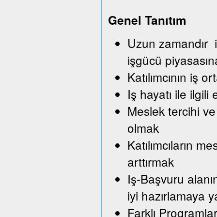
Genel Tanıtım
Uzun zamandır iş
işgücü piyasası
Katılımcının iş o
Iş hayatı ile ilg
Meslek tercihi ve
olmak
Katılımcıların me
arttırmak
Iş-Başvuru alanı
iyi hazırlamaya 
Farklı Programla