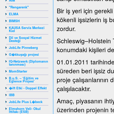
AIM
"Rengarenk"
Bir iş yeri için gere
ELMA
kökenli işsizlerin iş 
BIMSH
zordur.
KAUSA Servis Merkezi
Kiel
Dil ve Sosyal Hizmet
Schleswig–Holstein 
Desteği
JobLife Pinneberg
konumdaki kişileri de
G�kkuşağı projesi
01.01.2011 tarihinde
IQ-Netzwerk (Diplomanın
tanınması)
süreden beri işsiz 
MomStarter
proje çalışanlarının 
B.u.S. – ‘Eğitim ve
Eğlence Projesi’
çalışılacaktır.
�ift Etki - Doppel Effekt
IBB
Amaç, piyasanın ihti
JobLife Plus L�beck
üzerinden projenin t
Elmshorn Veli- Okul
İttifakı (ESB)