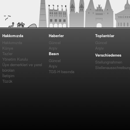
Hakkımızda
Haberler
Toplantılar
Hakkımızda
Güncel
Güncel
Künye
Arşiv
Arşiv
Tezler
Basın
Verschiedenes
Yönetim Kurulu
Güncel
Stellungnahmen
Üye dernerkleri ve yerel
Arşiv
Stellenausschreibun
büroları
TGS-H basında
İletişim
Tüzük