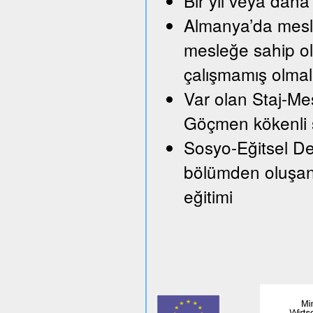
Bir yıl veya daha 
Almanya’da mesle
mesleğe sahip ol
çalışmamış olmal
Var olan Staj-Mes
Göçmen kökenli ş
Sosyo-Eğitsel Des
bölümden oluşan 
eğitimi