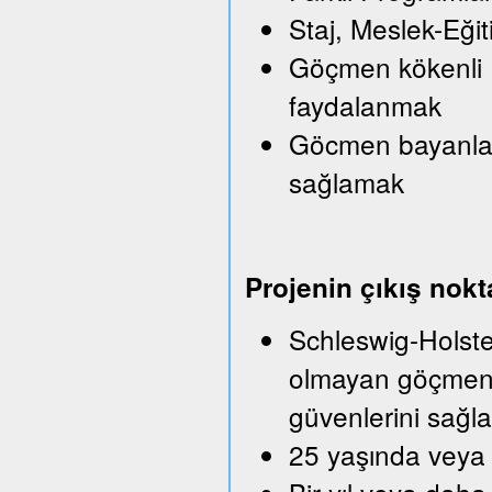
Staj, Meslek-Eği
Göçmen kökenli Iş
faydalanmak
Göcmen bayanlara
sağlamak
Projenin çıkış nokt
Schleswig-Holstei
olmayan göçmenle
güvenlerini sağla
25 yaşında veya