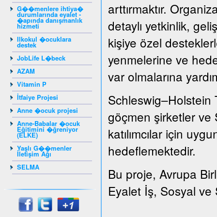
arttırmaktır. Organizat
G��menlere ihtiya�
durumlarında eyalet -
�apında danışmanlık
detaylı yetkinlik, gel
hizmeti
kişiye özel destekler
Ilkokul �ocuklara
destek
yenmelerine ve hedef
JobLife L�beck
AZAM
var olmalarına yardı
Vitamin P
Schleswig–Holstein 
İtfaiye Projesi
Anne �ocuk projesi
göçmen şirketler ve S
Anne-Babalar �ocuk
Eğitimini �ğreniyor
katılımcılar için uygu
(ELKE)
hedeflemektedir.
Yaşlı G��menler
İletişim Ağı
SELMA
Bu proje, Avrupa Bir
Eyalet İş, Sosyal ve