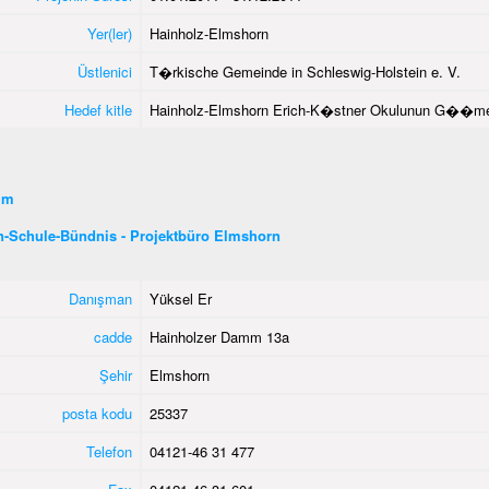
Yer(ler)
Hainholz-Elmshorn
Üstlenici
T�rkische Gemeinde in Schleswig-Holstein e. V.
Hedef kitle
Hainholz-Elmshorn Erich-K�stner Okulunun G��men 
şim
n-Schule-Bündnis - Projektbüro Elmshorn
Danışman
Yüksel Er
cadde
Hainholzer Damm 13a
Şehir
Elmshorn
posta kodu
25337
Telefon
04121-46 31 477