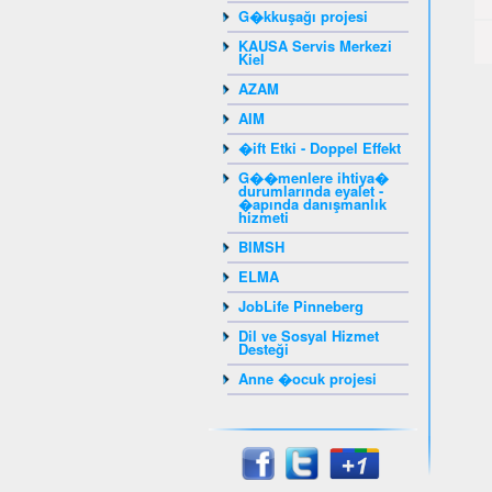
G�kkuşağı projesi
KAUSA Servis Merkezi
Kiel
AZAM
AIM
�ift Etki - Doppel Effekt
G��menlere ihtiya�
durumlarında eyalet -
�apında danışmanlık
hizmeti
BIMSH
ELMA
JobLife Pinneberg
Dil ve Sosyal Hizmet
Desteği
Anne �ocuk projesi