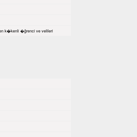
k�kenli �ğrenci ve velileri