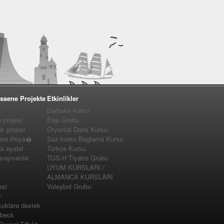
ssene Projekte
Etkinlikler
Darbuka kursu
projesi
Elişi Grubu
 projesi
Oryantal Dans Kursu
e ihtiya�
Saz-kursu Baglama Kursu
a eyalet -
Türkçe Kursu
nışmanlık
TGS-H Tiyatro Grubu
UYUM KURSLARI /
ALMANCA KURSLARI
esi
Voleybol Grubu
r
cuklara destek
�beck