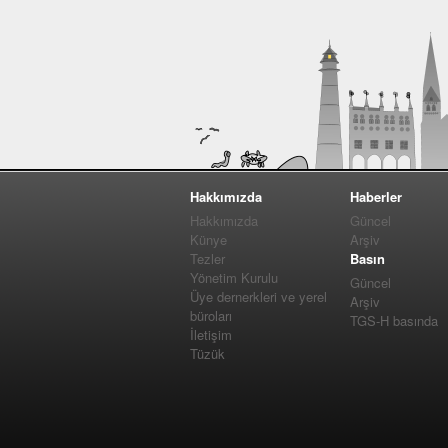
Hakkımızda
Haberler
Hakkımızda
Güncel
Künye
Arşiv
Tezler
Basın
Yönetim Kurulu
Güncel
Üye dernerkleri ve yerel
Arşiv
büroları
TGS-H basında
İletişim
Tüzük