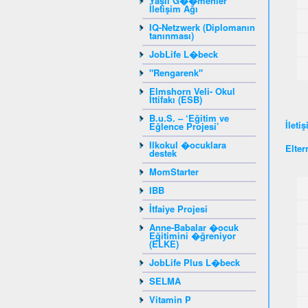
Yaşlı G��menler
İletişim Ağı
IQ-Netzwerk (Diplomanın
tanınması)
JobLife L�beck
"Rengarenk"
Elmshorn Veli- Okul
İttifakı (ESB)
B.u.S. – ‘Eğitim ve
İleti
Eğlence Projesi’
Ilkokul �ocuklara
Elter
destek
MomStarter
IBB
İtfaiye Projesi
Anne-Babalar �ocuk
Eğitimini �ğreniyor
(ELKE)
JobLife Plus L�beck
SELMA
Vitamin P