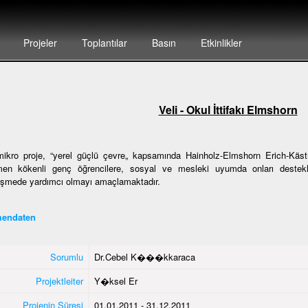
Projeler
Toplantılar
Basın
Etkinlikler
Veli - Okul İttifakı Elmshorn
ikro proje, “yerel güçlü çevre„ kapsamında Hainholz-Elmshorn Erich-Kästn
en kökenli genç öğrencilere, sosyal ve mesleki uyumda onları destekl
eşmede yardımcı olmayı amaçlamaktadır.
endaten
Sorumlu
Dr.Cebel K���kkaraca
Projektleiter
Y�ksel Er
Projenin Süresi
01.01.2011 - 31.12.2011