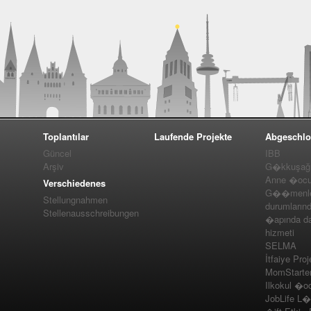
Toplantılar
Laufende Projekte
Abgeschlo
Güncel
IBB
Arşiv
G�kkuşağı 
Anne �ocuk
Verschiedenes
G��menler
Stellungnahmen
durumlarınd
Stellenausschreibungen
�apında da
hizmeti
SELMA
İtfaiye Proj
MomStarte
Ilkokul �o
JobLife L