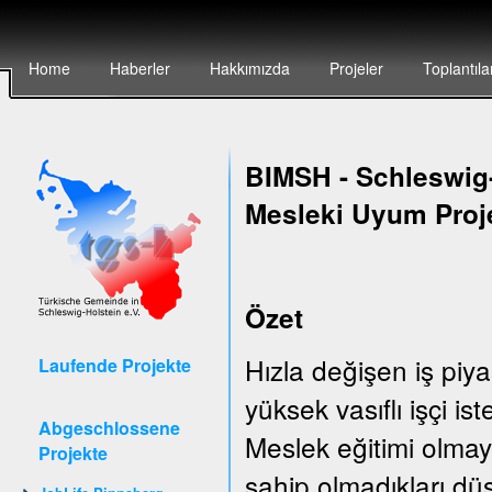
Home
Haberler
Hakkımızda
Projeler
Toplantıla
BIMSH
-
Schleswig-
Mesleki Uyum Proj
Özet
Hızla değişen iş piya
Laufende Projekte
yüksek vasıflı işçi is
Abgeschlossene
Meslek eğitimi olmay
Projekte
sahip olmadıkları düş