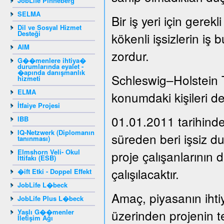
JobLife Pinneberg
SELMA
Bir iş yeri için gere
Dil ve Sosyal Hizmet
Desteği
kökenli işsizlerin iş 
AIM
zordur.
G��menlere ihtiya�
durumlarında eyalet -
�apında danışmanlık
Schleswig–Holstein 
hizmeti
ELMA
konumdaki kişileri de
İtfaiye Projesi
01.01.2011 tarihinde
IBB
IQ-Netzwerk (Diplomanın
süreden beri işsiz 
tanınması)
Elmshorn Veli- Okul
proje çalışanlarının 
İttifakı (ESB)
çalışılacaktır.
�ift Etki - Doppel Effekt
JobLife L�beck
Amaç, piyasanın ihti
JobLife Plus L�beck
üzerinden projenin t
Yaşlı G��menler
İletişim Ağı