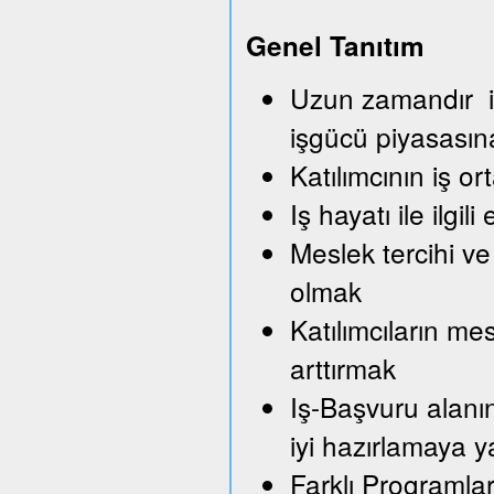
Genel Tanıtım
Uzun zamandır iş
işgücü piyasası
Katılımcının iş o
Iş hayatı ile ilg
Meslek tercihi ve
olmak
Katılımcıların me
arttırmak
Iş-Başvuru alanı
iyi hazırlamaya 
Farklı Programla