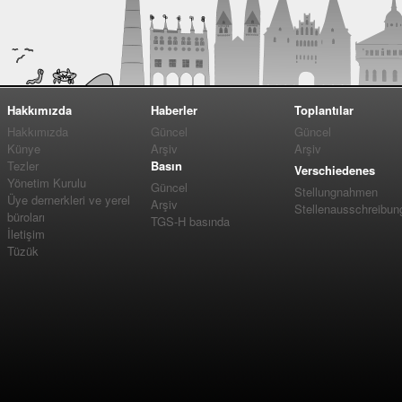
Hakkımızda
Haberler
Toplantılar
Hakkımızda
Güncel
Güncel
Künye
Arşiv
Arşiv
Tezler
Basın
Verschiedenes
Yönetim Kurulu
Güncel
Stellungnahmen
Üye dernerkleri ve yerel
Arşiv
Stellenausschreibun
büroları
TGS-H basında
İletişim
Tüzük