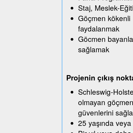
Staj, Meslek-Eği
Göçmen kökenli Iş
faydalanmak
Göcmen bayanlara
sağlamak
Projenin çıkış nokt
Schleswig-Holstei
olmayan göçmenle
güvenlerini sağla
25 yaşında veya