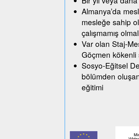
Bir yıl veya daha 
Almanya’da mesle
mesleğe sahip ol
çalışmamış olmal
Var olan Staj-Mes
Göçmen kökenli ş
Sosyo-Eğitsel Des
bölümden oluşan 
eğitimi