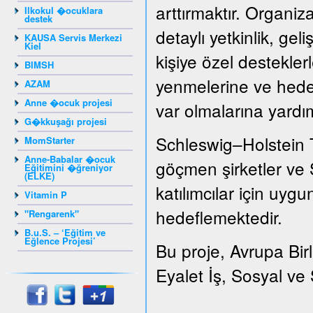
arttırmaktır. Organizat
Ilkokul �ocuklara
destek
detaylı yetkinlik, gel
KAUSA Servis Merkezi
Kiel
kişiye özel destekler
BIMSH
yenmelerine ve hedef
AZAM
Anne �ocuk projesi
var olmalarına yardı
G�kkuşağı projesi
Schleswig–Holstein 
MomStarter
Anne-Babalar �ocuk
göçmen şirketler ve S
Eğitimini �ğreniyor
(ELKE)
katılımcılar için uygu
Vitamin P
hedeflemektedir.
"Rengarenk"
B.u.S. – ‘Eğitim ve
Eğlence Projesi’
Bu proje, Avrupa Bir
Eyalet İş, Sosyal ve