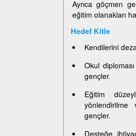
Ayrıca göçmen genç
eğitim olanakları h
Hedef Kitle
Kendilerini dez
Okul diploması
gençler.
Eğitim düze
yönlendirilme 
gençler.
Desteğe ihtiya