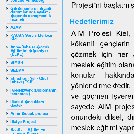
JobLife Pinneberg
Projesi”ni başlatmışt
G��menlere ihtiya�
durumlarında eyalet -
�apında danışmanlık
Hedeflerimiz
hizmeti
AZAM
AIM Projesi Kiel
KAUSA Servis Merkezi
Kiel
kökenli gençlerin 
Anne-Babalar �ocuk
Eğitimini �ğreniyor
çözmek için her a
(ELKE)
meslek eğitim olan
BIMSH
SELMA
konular hakkında
Elmshorn Veli- Okul
İttifakı (ESB)
yönlendirmektedir.
IQ-Netzwerk (Diplomanın
ve göçmen işveren
tanınması)
Ilkokul �ocuklara
sayede AIM projes
destek
Anne �ocuk projesi
önündeki dilsel, di
İtfaiye Projesi
meslek eğitimi yapm
B.u.S. – ‘Eğitim ve
Eğlence Projesi’