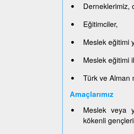
Derneklerimiz, c
Eğitimciler,
Meslek eğitimi y
Meslek eğitimi il
Türk ve Alman 
Ama
ç
lar
ım
ı
z
Meslek veya y
kökenli gençleri