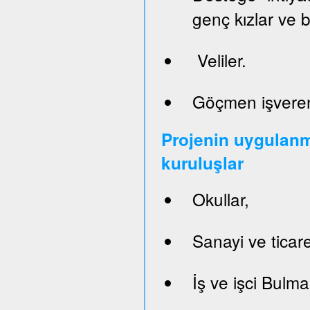
genç kızlar ve 
Veliler.
Göçmen işveren
Projenin uygulanm
kuruluşlar
Okullar,
Sanayi ve ticare
İş ve işci Bulm