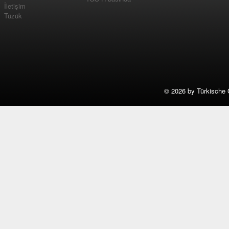
İletişim
Tüzük
©
2026 by Türkische 