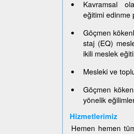
Kavramsal ola
eğitimi edinme p
Göçmen kökenli 
staj (EQ) mesle
ikili meslek eği
Mesleki ve top
Göçmen kökenli
yönelik eğilimler
Hizmetlerimiz
Hemen hemen tüm 