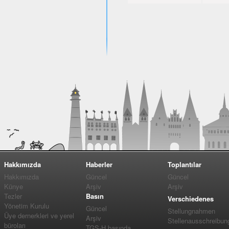
Hakkımızda
Haberler
Toplantılar
Hakkımızda
Güncel
Güncel
Künye
Arşiv
Arşiv
Tezler
Basın
Verschiedenes
Yönetim Kurulu
Güncel
Stellungnahmen
Üye dernerkleri ve yerel
Arşiv
Stellenausschreibun
büroları
TGS-H basında