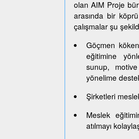
olan AIM Proje büro
arasında bir köprü 
çalışmalar şu şekil
Göçmen kökenl
eğitimine yön
sunup, motive 
yönelime deste
Şirketleri mesle
Meslek eğitim
atılmayı kolayla