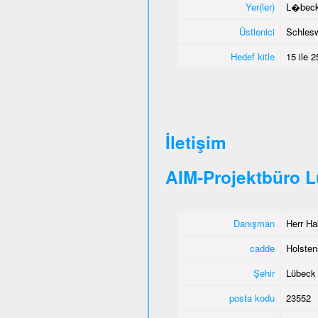
Yer(ler)
L�beck,
Üstlenici
Schlesw
Hedef kitle
15 ile 
İletişim
AIM-Projektbüro 
Danışman
Herr Ha
cadde
Holstens
Şehir
Lübeck
posta kodu
23552