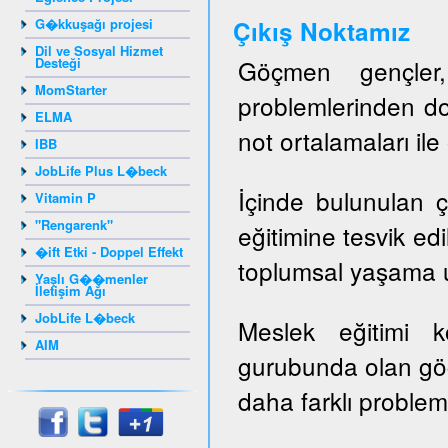
G�kkuşağı projesi
Ç
ıkış Noktamız
Dil ve Sosyal Hizmet
Desteği
Göçmen gençler, 
MomStarter
problemlerinden do
ELMA
not ortalamaları il
IBB
JobLife Plus L�beck
İçinde bulunulan ç
Vitamin P
"Rengarenk"
eğitimine tesvik ed
�ift Etki - Doppel Effekt
toplumsal yaşama u
Yaşlı G��menler
İletişim Ağı
JobLife L�beck
Meslek eğitimi 
AIM
gurubunda olan gö
daha farklı probleml