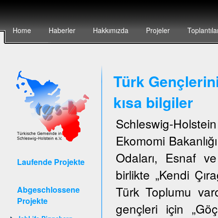
Home
Haberler
Hakkımızda
Projeler
Toplantıla
Türk Gençlerin
kısa bilgiler
Schleswig-Holstei
Ekomomi Bakanlığı,
Odaları, Esnaf ve
Laufende Projekte
birlikte „Kendi Çıra
Türk Toplumu var
Abgeschlossene
Projekte
gençleri için „G