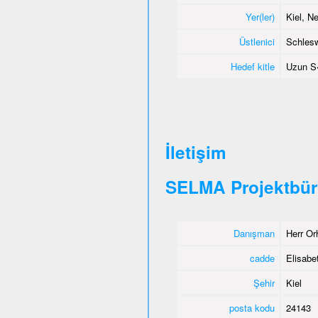
Yer(ler)
Kiel, 
Üstlenici
Schlesw
Hedef kitle
Uzun S
İletişim
SELMA Projektbür
Danışman
Herr Or
cadde
Elisabet
Şehir
Kiel
posta kodu
24143