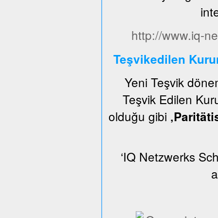
int
http://www.iq-ne
Teşvikedilen Kur
Yeni Teşvik dön
Teşvik Edilen Kuru
olduğu gibi
‚Parität
‘IQ Netzwerks Schl
a