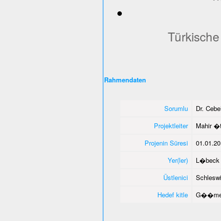
Türkische
Rahmendaten
Sorumlu
Dr. Ceb
Projektleiter
Mahir �
Projenin Süresi
01.01.20
Yer(ler)
L�beck 
Üstlenici
Schleswi
Hedef kitle
G��men