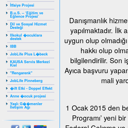
İtfaiye Projesi
B.u.S. – ‘Eğitim ve
Eğlence Projesi’
Danışmanlık hizmeti
Dil ve Sosyal Hizmet
Desteği
yapılmaktadır. İlk
Ilkokul �ocuklara
uygun olup olmadığı 
destek
IBB
hakkı olup olma
JobLife Plus L�beck
bilgilendirilir. Son
KAUSA Servis Merkezi
Kiel
Ayıca başvuru yapan 
"Rengarenk"
mali yar
JobLife Pinneberg
�ift Etki - Doppel Effekt
Anne �ocuk projesi
Yaşlı G��menler
1 Ocak 2015 den beri
İletişim Ağı
Programı’ yeni bi
Federal Çalışma ve S