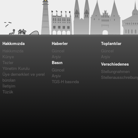
Hakkımızda
Haberler
Toplantılar
Hakkımızda
Güncel
Güncel
Künye
Arşiv
Arşiv
Tezler
Basın
Verschiedenes
Yönetim Kurulu
Güncel
Stellungnahmen
Üye dernerkleri ve yerel
Arşiv
Stellenausschreibun
büroları
TGS-H basında
İletişim
Tüzük