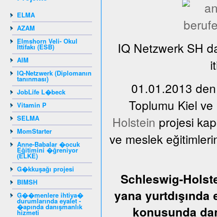
ELMA
AZAM
Elmshorn Veli- Okul
IQ Netzwerk SH da
İttifakı (ESB)
AIM
i
IQ-Netzwerk (Diplomanın
tanınması)
01.01.2013 den,
JobLife L�beck
Toplumu Kiel ve
Vitamin P
SELMA
Holstein
projesi kap
MomStarter
ve meslek eğitimler
Anne-Babalar �ocuk
Eğitimini �ğreniyor
(ELKE)
G�kkuşağı projesi
Schleswig-Holste
BIMSH
yana yurtdışında 
G��menlere ihtiya�
durumlarında eyalet -
�apında danışmanlık
konusunda dan
hizmeti