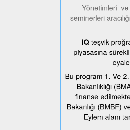
Yönetimleri ve y
seminerleri aracılığ
teşvik proğr
IQ
piyasasına sürekl
eyale
Bu program 1. Ve 2.
Bakanlıklığı (BM
finanse edilmekt
Bakanlığı (BMBF) ve F
Eylem alanı t