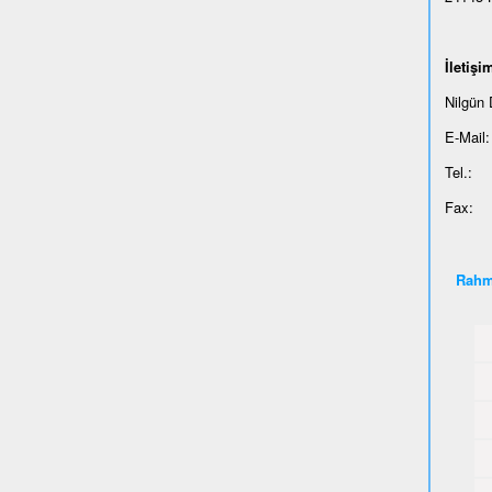
İ
leti
ş
im
Nilgün
E-Mail:
Tel.: 
Fax: 
Rahm