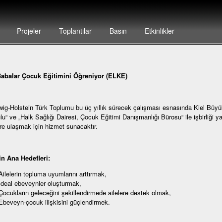
Projeler
Toplantılar
Basın
Etkinlikler
abalar Çocuk Eğitimini Öğreniyor (ELKE)
ig-Holstein Türk Toplumu bu üç yıllık sürecek çalışması esnasında Kiel Büyü
u“ ve „Halk Sağlığı Dairesi, Çocuk Eğitimi Danışmanlığı Bürosu“ ile işbirliği y
re ulaşmak için hizmet sunacaktır.
in Ana Hedefleri:
Ailelerin topluma uyumlarını arttırmak,
Ideal ebeveynler oluşturmak,
Çocukların geleceğini şekillendirmede ailelere destek olmak,
Ebeveyn-çocuk ilişkisini güçlendirmek.