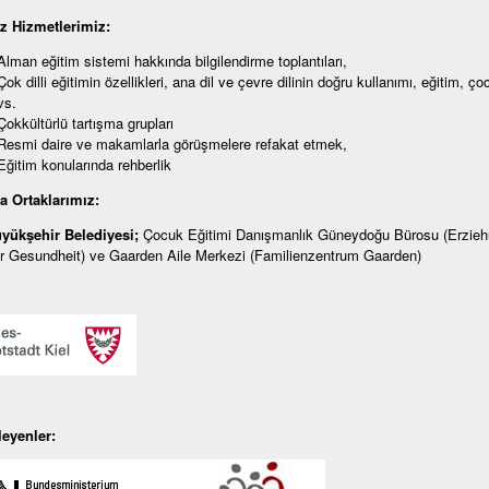
iz
Hizmetlerimiz:
Alman eğitim sistemi hakkında bilgilendirme toplantıları,
Çok dilli eğitimin özellikleri, ana dil ve çevre dilinin doğru kullanımı, eğitim, ço
vs.
Çokkültürlü tartışma grupları
Resmi daire ve makamlarla görüşmelere refakat etmek,
Eğitim konularında rehberlik
a Ortaklarımız:
üyükşehir Belediyesi;
Çocuk Eğitimi Danışmanlık Güneydoğu Bürosu (Erziehu
r Gesundheit) ve Gaarden Aile Merkezi (Familienzentrum Gaarden)
leyenler: