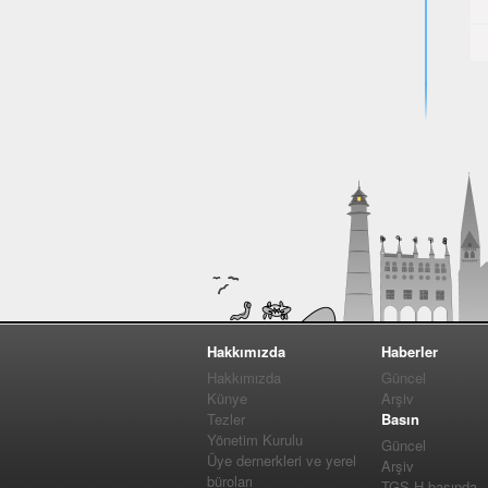
Hakkımızda
Haberler
Hakkımızda
Güncel
Künye
Arşiv
Tezler
Basın
Yönetim Kurulu
Güncel
Üye dernerkleri ve yerel
Arşiv
büroları
TGS-H basında