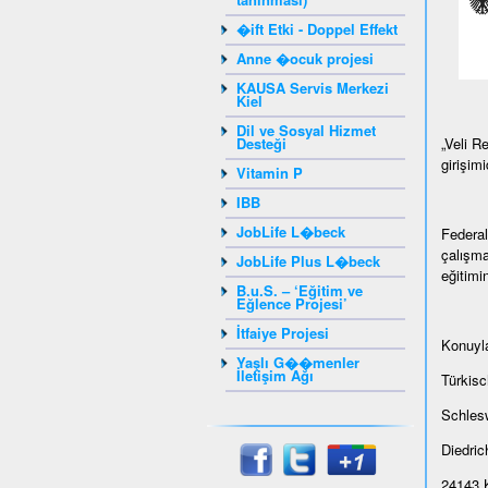
�ift Etki - Doppel Effekt
Anne �ocuk projesi
KAUSA Servis Merkezi
Kiel
Dil ve Sosyal Hizmet
Desteği
„Veli R
girişimid
Vitamin P
IBB
JobLife L�beck
Federal
çalışma
JobLife Plus L�beck
eğitimi
B.u.S. – ‘Eğitim ve
Eğlence Projesi’
İtfaiye Projesi
Konuyla
Yaşlı G��menler
İletişim Ağı
Türkis
Schlesw
Diedrich
24143 K