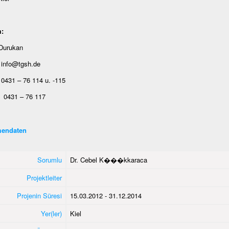
:
 Durukan
 info@tgsh.de
0431 – 76 114 u. -115
0431 – 76 117
endaten
Sorumlu
Dr. Cebel K���kkaraca
Projektleiter
Projenin Süresi
15.03.2012 - 31.12.2014
Yer(ler)
Kiel