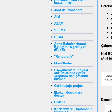
Elmshorn Veli- Okul
İttifakı (ESB)
Ü
crets
JobLife Pinneberg
AIM
AZAM
SELMA
ELMA
Anne-Babalar �ocuk
Çalışm
Eğitimini �ğreniyor
(ELKE)
Kiel B
"Rengarenk"
(Amt fü
MomStarter
G��menlere ihtiya�
durumlarında eyalet -
�apında danışmanlık
hizmeti
G�kkuşağı projesi
Ilkokul �ocuklara
destek
Destek
BIMSH
IQ-Netzwerk (Diplomanın
tanınması)