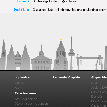
Üstlenici
Schleswig-Holstein T�rk Toplumu
Hedef kitle
G��men k�kenli ebeveynler, ana okulundaki eğitme
Toplantılar
Laufende Projekte
Abgeschlo
Güncel
AIM
Arşiv
JobLife L
Dil ve Sos
Verschiedenes
Desteği
Stellungnahmen
MomStarte
Stellenausschreibungen
G��menler