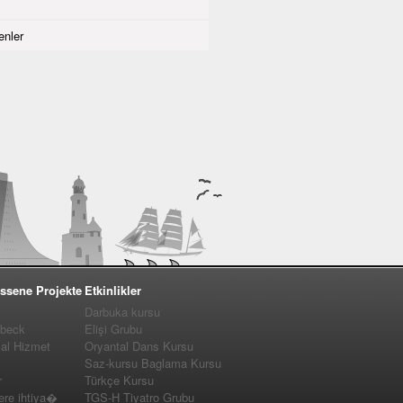
nler
ssene Projekte
Etkinlikler
Darbuka kursu
�beck
Elişi Grubu
yal Hizmet
Oryantal Dans Kursu
Saz-kursu Baglama Kursu
r
Türkçe Kursu
e ihtiya�
TGS-H Tiyatro Grubu