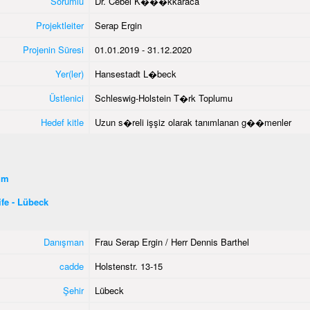
Sorumlu
Dr. Cebel K���kkaraca
Projektleiter
Serap Ergin
Projenin Süresi
01.01.2019 - 31.12.2020
Yer(ler)
Hansestadt L�beck
Üstlenici
Schleswig-Holstein T�rk Toplumu
Hedef kitle
Uzun s�reli işşiz olarak tanımlanan g��menler
şim
fe - Lübeck
Danışman
Frau Serap Ergin / Herr Dennis Barthel
cadde
Holstenstr. 13-15
Şehir
Lübeck