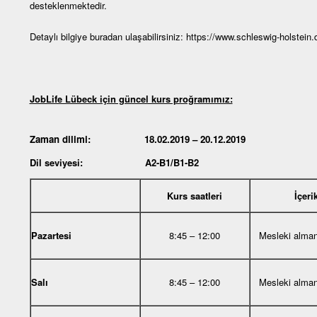
desteklenmektedir.
Detaylı bilgiye buradan ulaşabilirsiniz:
https://www.schleswig-holstein.
JobLife Lübeck için güncel kurs proğramımız:
Zaman dilimi: 18.02.2019 – 20.12.2019
Dil seviyesi: A2-B1/B1-B2
Kurs saatleri
İçeri
Pazartesi
8:45 – 12:00
Mesleki alma
Salı
8:45 – 12:00
Mesleki alma