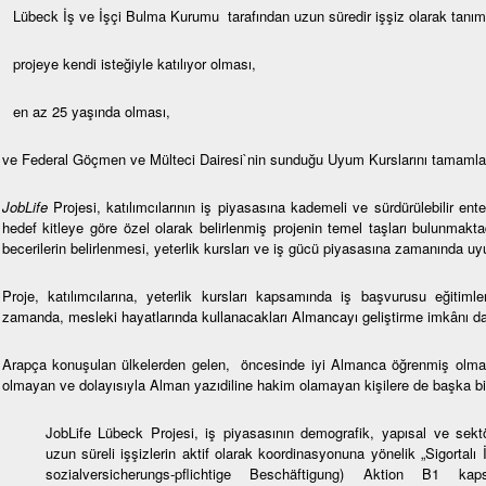
Lübeck İş ve İşçi Bulma Kurumu tarafından uzun süredir işşiz olarak tanı
projeye kendi isteğiyle katılıyor olması,
en az 25 yaşında olması,
ve Federal Göçmen ve Mülteci Dairesi`nin sunduğu Uyum Kurslarını tamaml
JobLife
Projesi, katılımcılarının iş piyasasına kademeli ve sürdürülebilir e
hedef kitleye göre özel olarak belirlenmiş projenin temel taşları bulunmakt
becerilerin belirlenmesi, yeterlik kursları ve iş gücü piyasasına zamanında u
Proje, katılımcılarına, yeterlik kursları kapsamında iş başvurusu eğitimler
zamanda, mesleki hayatlarında kullanacakları Almancayı geliştirme imkânı d
Arapça konuşulan ülkelerden gelen, öncesinde iyi Almanca öğrenmiş olması
olmayan ve dolayısıyla Alman yazıdiline hakim olamayan kişilere de başka bir
JobLife Lübeck Projesi, iş piyasasının demografik, yapısal ve sekt
uzun süreli işşizlerin aktif olarak koordinasyonuna yönelik „Sigortalı
sozialversicherungs-pflichtige Beschäftigung) Aktion B1 ka