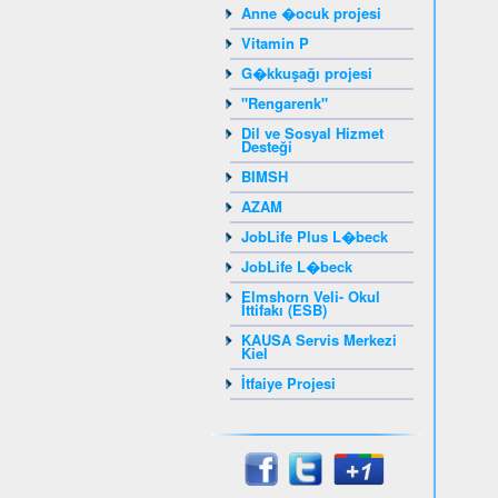
Anne �ocuk projesi
Vitamin P
G�kkuşağı projesi
"Rengarenk"
Dil ve Sosyal Hizmet
Desteği
BIMSH
AZAM
JobLife Plus L�beck
JobLife L�beck
Elmshorn Veli- Okul
İttifakı (ESB)
KAUSA Servis Merkezi
Kiel
İtfaiye Projesi