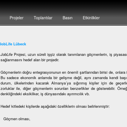
Projeler
Toplantılar
Basın
Etkinlikler
JobLife Lübeck
JobLife
Projesi, uzun süreli işşiz olarak tanımlanan göçmenlerin, iş piyasası
saĝlanmasını hedef alan bir projedir.
Göçmenlerin doğru entegrasyonunun en önemli şartlarından birisi de, onlara i
Bu sadece ekonomik anlamda bir gelişme değil, aynı zamanda kendi başına
durum, ülkelerinden kacarak Almanya´ya sığınmış kişiler için de geçerlidi
zorluklar ile, diĝer göçmenlerin sorunları benzerlikler de gösterebilir. Örne
denkliğindeki eksikliker, iş dünyasındakı ayırımcılık vb.
Hedef kitledeki kişilerde aşağıdaki özelliklerin olması belirlenmiştir:
Göçmen olması,