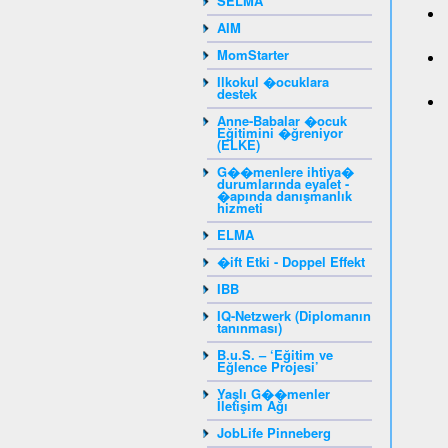
SELMA
AIM
MomStarter
Ilkokul �ocuklara
destek
Anne-Babalar �ocuk
Eğitimini �ğreniyor
(ELKE)
G��menlere ihtiya�
durumlarında eyalet -
�apında danışmanlık
hizmeti
ELMA
�ift Etki - Doppel Effekt
IBB
IQ-Netzwerk (Diplomanın
tanınması)
B.u.S. – ‘Eğitim ve
Eğlence Projesi’
Yaşlı G��menler
İletişim Ağı
JobLife Pinneberg