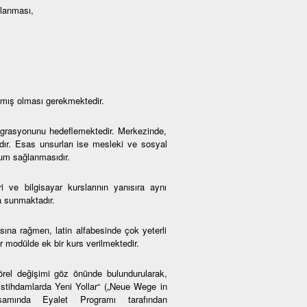
mlanması,
amış olması gerekmektedir.
ntegrasyonunu hedeflemektedir. Merkezinde,
adır. Esas unsurları ise mesleki ve sosyal
yum sağlanmasıdır.
i ve bilgisayar kurslarının yanısıra aynı
a sunmaktadır.
na rağmen, latin alfabesinde çok yeterli
 modülde ek bir kurs verilmektedir.
örel değişimi göz önünde bulundurularak,
 İstihdamlarda Yeni Yollar“ („Neue Wege in
psamında Eyalet Programı tarafından