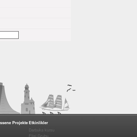
ssene Projekte
Etkinlikler
Darbuka kursu
Elişi Grubu