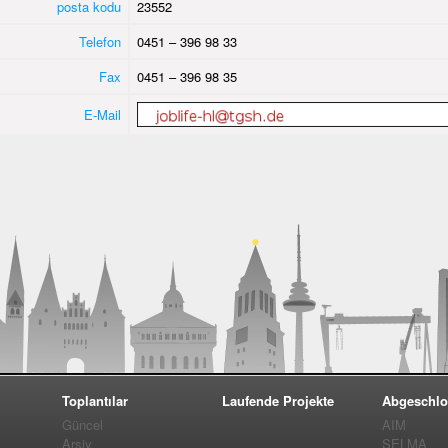
posta kodu
23552
Telefon
0451 – 396 98 33
Fax
0451 – 396 98 35
E-Mail
Toplantılar
Laufende Projekte
Abgeschlo
Güncel
AIM
Arşiv
SELMA