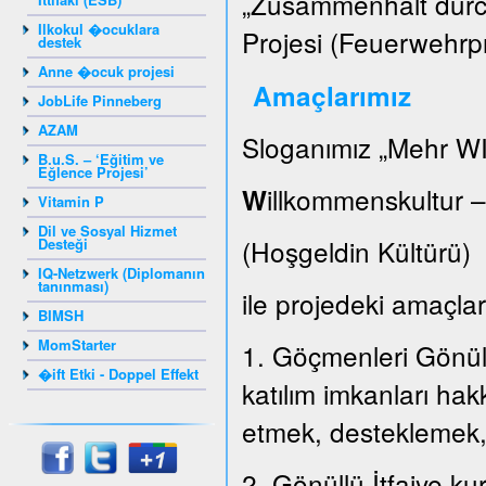
„Zusammenhalt durch
Ilkokul �ocuklara
Projesi (Feuerwehrpr
destek
Anne �ocuk projesi
Amaçlarımız
JobLife Pinneberg
AZAM
Sloganımız „Mehr WI
B.u.S. – ‘Eğitim ve
Eğlence Projesi’
illkommenskultur 
W
Vitamin P
Dil ve Sosyal Hizmet
(Hoşgeldin Kültür
Desteği
IQ-Netzwerk (Diplomanın
tanınması)
ile projedeki amaçları
BIMSH
MomStarter
1. Göçmenleri Gönüllü
�ift Etki - Doppel Effekt
katılım imkanları hak
etmek, desteklemek
2. Gönüllü İtfaiye k