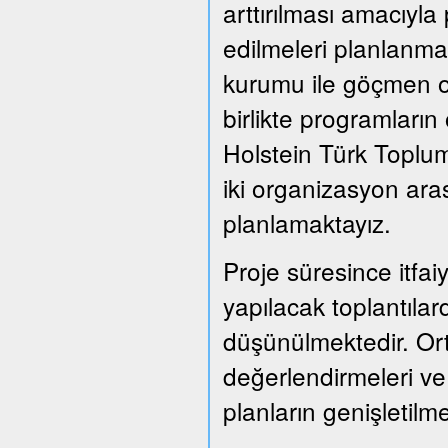
arttırılması amacıyla
edilmeleri planlanmak
kurumu ile göçmen or
birlikte programları
Holstein Türk Toplum
iki organizasyon ara
planlamaktayız.
Proje süresince itfai
yapılacak toplantılard
düşünülmektedir. Or
değerlendirmeleri ve
planların genişletil