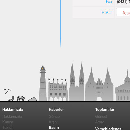
Fax
(0431) 
E-Mail
Hakkımızda
Haberler
Toplantılar
Hakkımızda
Güncel
Güncel
Künye
Arşiv
Arşiv
Tezler
Basın
Verschiedenes