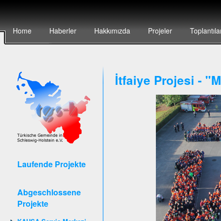
Home
Haberler
Hakkımızda
Projeler
Toplantıla
İtfaiye Projesi - 
Laufende Projekte
Abgeschlossene
Projekte