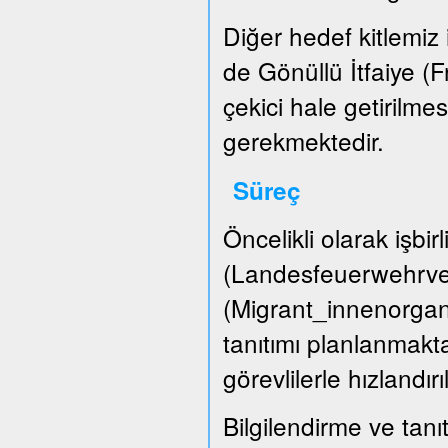
Diğer hedef kitlemiz i
de Gönüllü İtfaiye (
çekici hale getirilme
gerekmektedir.
Süreç
Öncelikli olarak işbir
(Landesfeuerwehrver
(Migrant_innenorgani
tanıtımı planlanmakta
görevlilerle hızlandırı
Bilgilendirme ve tanıt