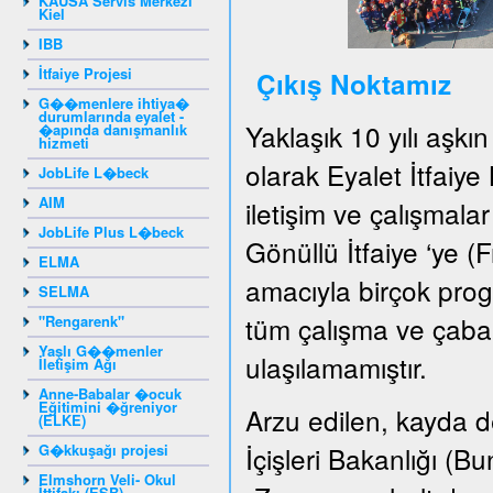
KAUSA Servis Merkezi
Kiel
IBB
İtfaiye Projesi
Çıkış Noktamız
G��menlere ihtiya�
durumlarında eyalet -
Yaklaşık 10 yılı aşkı
�apında danışmanlık
hizmeti
olarak Eyalet İtfaiye
JobLife L�beck
AIM
iletişim ve çalışmala
JobLife Plus L�beck
Gönüllü İtfaiye ‘ye (F
ELMA
amacıyla birçok pro
SELMA
tüm çalışma ve çabal
"Rengarenk"
Yaşlı G��menler
ulaşılamamıştır.
İletişim Ağı
Anne-Babalar �ocuk
Eğitimini �ğreniyor
Arzu edilen, kayda de
(ELKE)
G�kkuşağı projesi
İçişleri Bakanlığı (
Elmshorn Veli- Okul
İttifakı (ESB)