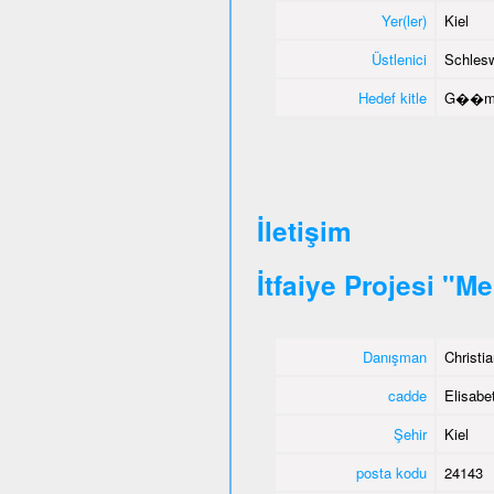
Yer(ler)
Kiel
Üstlenici
Schlesw
Hedef kitle
G��menl
İletişim
İtfaiye Projesi "M
Danışman
Christi
cadde
Elisabet
Şehir
Kiel
posta kodu
24143