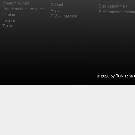
Yönetim Kurulu
Güncel
Stellungnahmen
Üye dernerkleri ve yerel
Arşiv
Stellenausschreibun
büroları
TGS-H basında
İletişim
Tüzük
©
2026 by Türkische 